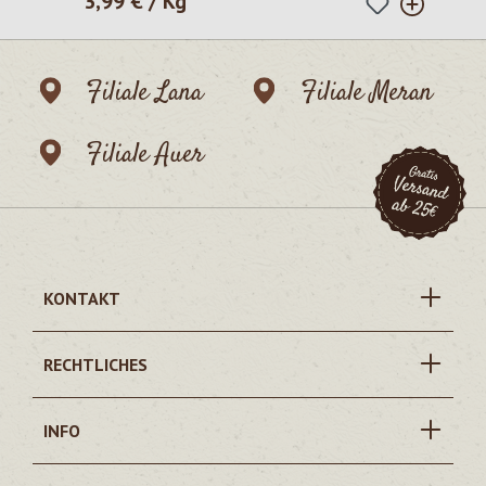
3,99 € / Kg
Regulärer Preis:
Filiale Lana
Filiale Meran
Filiale Auer
KONTAKT
RECHTLICHES
INFO