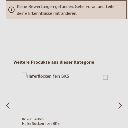
Keine Bewertungen gefunden. Gehe voran und teile
deine Erkenntnisse mit anderen.
Produktgalerie überspringen
Weitere Produkte aus dieser Kategorie
Biokistl Südtirol
Haferflocken fein BKS