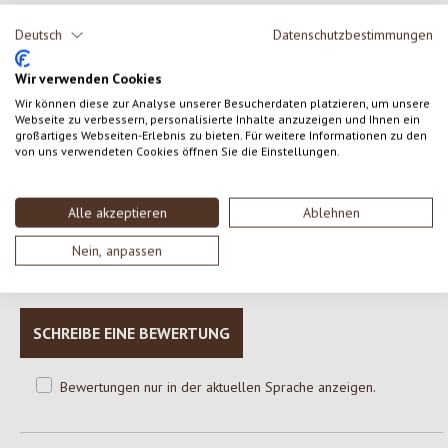
ZUTATEN
Deutsch
Datenschutzbestimmungen
Hanfsamen geschält aus kontrolliert biologischem Anbau.
Wir verwenden Cookies
Wir können diese zur Analyse unserer Besucherdaten platzieren, um unsere
Webseite zu verbessern, personalisierte Inhalte anzuzeigen und Ihnen ein
großartiges Webseiten-Erlebnis zu bieten. Für weitere Informationen zu den
von uns verwendeten Cookies öffnen Sie die Einstellungen.
0 von 0 Bewertungen
Alle akzeptieren
Ablehnen
Gib eine Bewertung ab!
Durchschnittliche Bewertung von 0 von 5 Sternen
Nein, anpassen
Teile deine Erfahrungen mit dem Produkt mit anderen Kunden.
SCHREIBE EINE BEWERTUNG
Bewertungen nur in der aktuellen Sprache anzeigen.