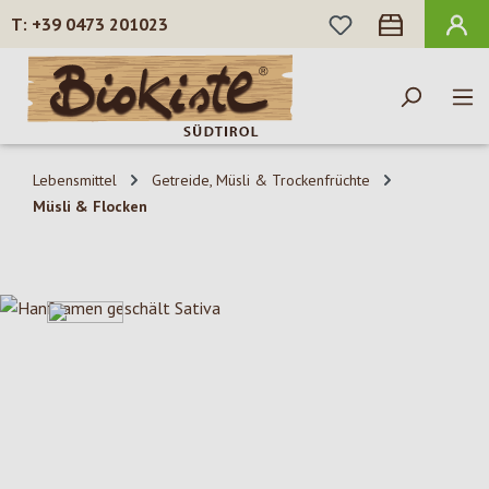
DU HAST 0 PROD
+39 0473 201023
Zum Hauptinhalt springen
Lebensmittel
Getreide, Müsli & Trockenfrüchte
Müsli & Flocken
Bildergalerie überspringen