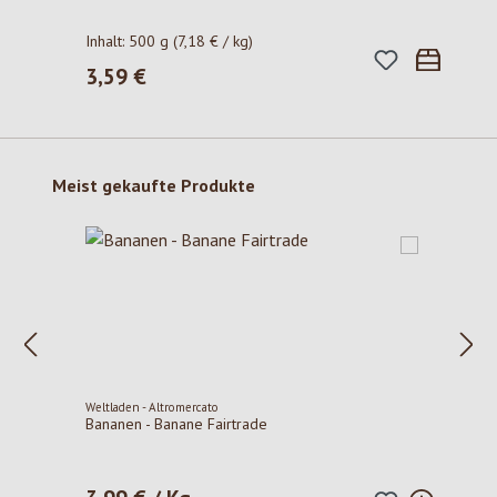
Inhalt:
500 g
(7,18 € / kg)
3,59 €
Regulärer Preis:
Produktgalerie überspringen
Meist gekaufte Produkte
Weltladen - Altromercato
Bananen - Banane Fairtrade