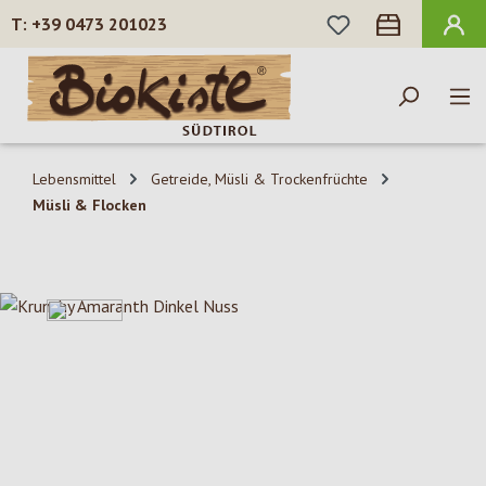
DU HAST 0 PROD
+39 0473 201023
Zum Hauptinhalt springen
Lebensmittel
Getreide, Müsli & Trockenfrüchte
Müsli & Flocken
Bildergalerie überspringen