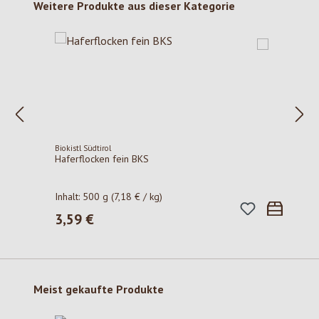
Produktgalerie überspringen
Weitere Produkte aus dieser Kategorie
Biokistl Südtirol
Haferflocken fein BKS
Inhalt:
500 g
(7,18 € / kg)
3,59 €
Regulärer Preis:
Produktgalerie überspringen
Meist gekaufte Produkte