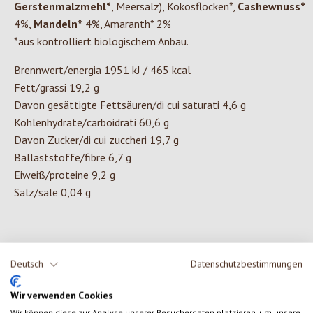
Gerstenmalzmehl*
, Meersalz), Kokosflocken*,
Cashewnuss*
4%,
Mandeln*
4%, Amaranth* 2%
*aus kontrolliert biologischem Anbau.
Brennwert/energia 1951 kJ / 465 kcal
Fett/grassi 19,2 g
Davon gesättigte Fettsäuren/di cui saturati 4,6 g
Kohlenhydrate/carboidrati 60,6 g
Davon Zucker/di cui zuccheri 19,7 g
Ballaststoffe/fibre 6,7 g
Eiweiß/proteine 9,2 g
Salz/sale 0,04 g
Deutsch
Datenschutzbestimmungen
0 von 0 Bewertungen
Wir verwenden Cookies
Wir können diese zur Analyse unserer Besucherdaten platzieren, um unsere