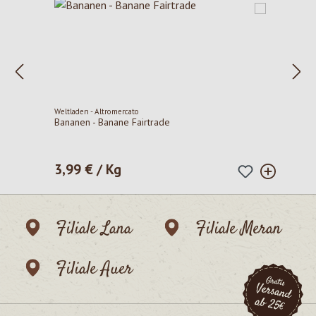
Weltladen - Altromercato
Bananen - Banane Fairtrade
3,99 € / Kg
Regulärer Preis:
Filiale Lana
Filiale Meran
Filiale Auer