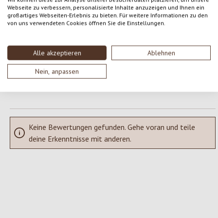
Webseite zu verbessern, personalisierte Inhalte anzuzeigen und Ihnen ein
Gib eine Bewertung ab!
Durchschnittliche Bewertung von 0 von 5 Sternen
großartiges Webseiten-Erlebnis zu bieten. Für weitere Informationen zu den
von uns verwendeten Cookies öffnen Sie die Einstellungen.
Teile deine Erfahrungen mit dem Produkt mit anderen Kunden.
Alle akzeptieren
Ablehnen
SCHREIBE EINE BEWERTUNG
Nein, anpassen
Bewertungen nur in der aktuellen Sprache anzeigen.
Keine Bewertungen gefunden. Gehe voran und teile
deine Erkenntnisse mit anderen.