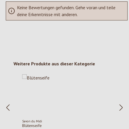
Keine Bewertungen gefunden. Gehe voran und teile
deine Erkenntnisse mit anderen.
Produktgalerie überspringen
Weitere Produkte aus dieser Kategorie
Savon du Midi
Blütenseife