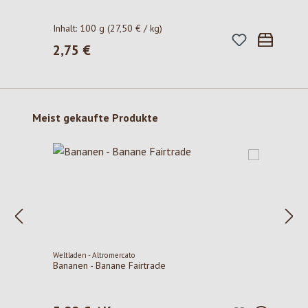
Inhalt:
100 g
(27,50 € / kg)
2,75 €
Regulärer Preis:
Produktgalerie überspringen
Meist gekaufte Produkte
Weltladen - Altromercato
Bananen - Banane Fairtrade