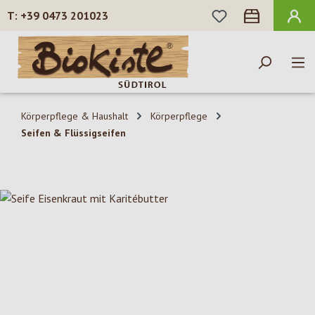
DU HAST 0 PROD
+39 0473 201023
Zum Hauptinhalt springen
Körperpflege & Haushalt
Körperpflege
Seifen & Flüssigseifen
Bildergalerie überspringen