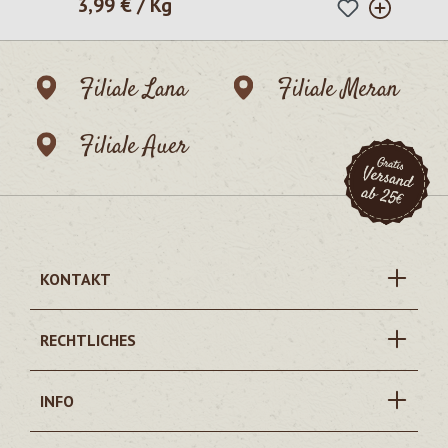
3,99 € / Kg
Regulärer Preis:
Filiale Lana
Filiale Meran
Filiale Auer
KONTAKT
RECHTLICHES
INFO