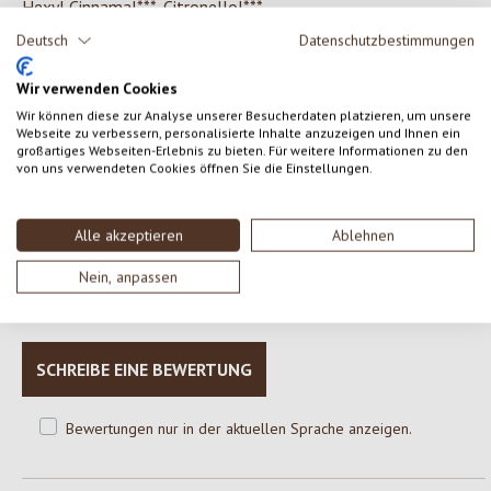
Hexyl Cinnamal***, Citronellol***
*made using organic ingredients
Deutsch
Datenschutzbestimmungen
**from organic agriculture
***from perfume/essential oils
Wir verwenden Cookies
Wir können diese zur Analyse unserer Besucherdaten platzieren, um unsere
Webseite zu verbessern, personalisierte Inhalte anzuzeigen und Ihnen ein
großartiges Webseiten-Erlebnis zu bieten. Für weitere Informationen zu den
von uns verwendeten Cookies öffnen Sie die Einstellungen.
0 von 0 Bewertungen
Alle akzeptieren
Ablehnen
Gib eine Bewertung ab!
Durchschnittliche Bewertung von 0 von 5 Sternen
Nein, anpassen
Teile deine Erfahrungen mit dem Produkt mit anderen Kunden.
SCHREIBE EINE BEWERTUNG
Bewertungen nur in der aktuellen Sprache anzeigen.