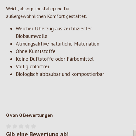
Weich, absorptionsfähig und für
außergewöhnlichen Komfort gestaltet.
Weicher Überzug aus zertifizierter
Biobaumwolle
Atmungsaktive natürliche Materialien
Ohne Kunststoffe
Keine Duftstoffe oder Färbemittel
Völlig chlorfrei
Biologisch abbaubar und kompostierbar
0 von 0 Bewertungen
Gib eine Bewertung ab!
Durchschnittliche Bewertung von 0 von 5 Sternen