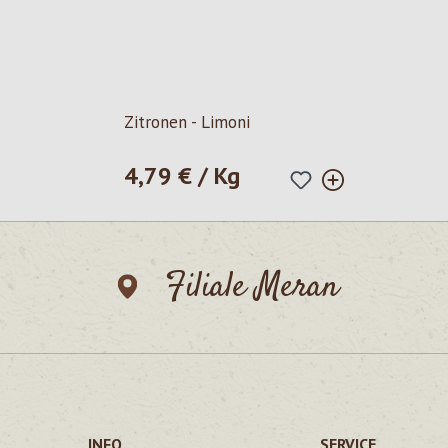
Zitronen - Limoni
4,79 € / Kg
Regulärer Preis:
Filiale Meran
INFO
SERVICE