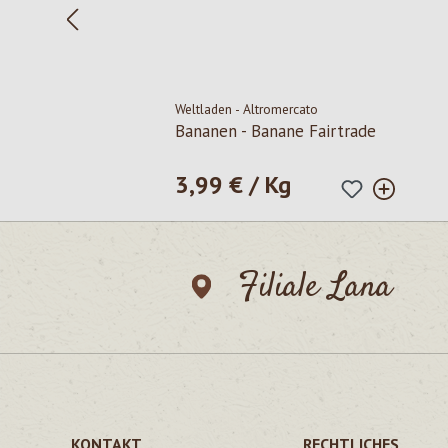
Weltladen - Altromercato
Bananen - Banane Fairtrade
3,99 € / Kg
Regulärer Preis:
Filiale Lana
KONTAKT
RECHTLICHES