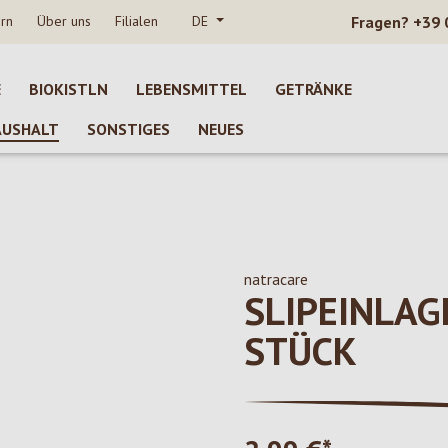
rn
Über uns
Filialen
DE
Fragen?
+39 
E
BIOKISTLN
LEBENSMITTEL
GETRÄNKE
AUSHALT
SONSTIGES
NEUES
natracare
SLIPEINLAG
STÜCK