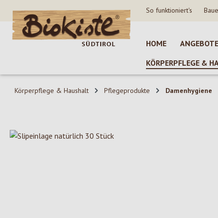
So funktioniert's
Baue
 Hauptinhalt springen
Zur Suche springen
Zur Hauptnavigation springen
HOME
ANGEBOT
KÖRPERPFLEGE & H
Körperpflege & Haushalt
Pflegeprodukte
Damenhygiene
Bildergalerie überspringen