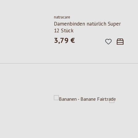
natracare
Damenbinden natürlich Super
12 Stück
3,79 €
Regulärer Preis:
Produktgalerie überspringen