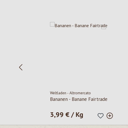
Produktgalerie überspringen
Weltladen - Altromercato
Bananen - Banane Fairtrade
3,99 € / Kg
Regulärer Preis: