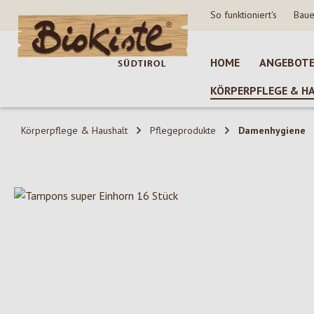
So funktioniert's
Baue
 Hauptinhalt springen
Zur Suche springen
Zur Hauptnavigation springen
HOME
ANGEBOT
KÖRPERPFLEGE & H
Körperpflege & Haushalt
Pflegeprodukte
Damenhygiene
Bildergalerie überspringen