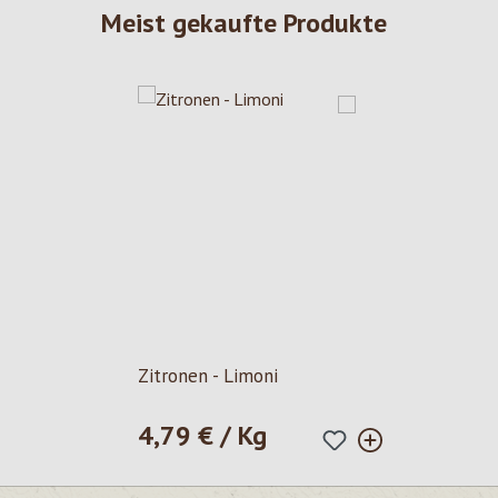
Meist gekaufte Produkte
Zitronen - Limoni
4,79 € / Kg
Regulärer Preis: