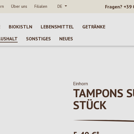
rn
Über uns
Filialen
DE
Fragen?
+39 
E
BIOKISTLN
LEBENSMITTEL
GETRÄNKE
AUSHALT
SONSTIGES
NEUES
Einhorn
TAMPONS S
STÜCK