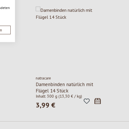
ndeten
en
natracare
Damenbinden natürlich mit
Flügel 14 Stück
Inhalt:
300 g
(13,30 € / kg)
3,99 €
Regulärer Preis: