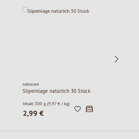
natracare
Slipeinlage natürlich 30 Stück
Inhalt:
300 g
(9,97 € / kg)
2,99 €
Regulärer Preis: