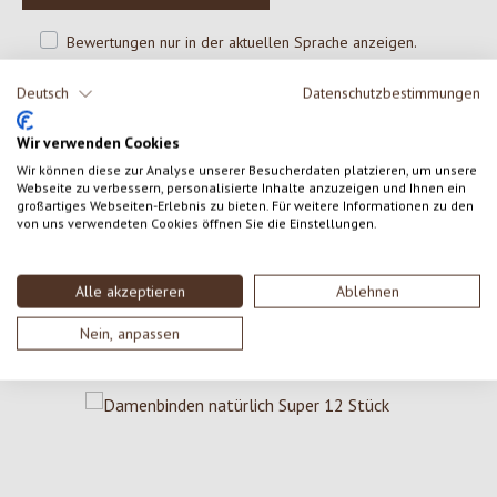
Bewertungen nur in der aktuellen Sprache anzeigen.
Deutsch
Datenschutzbestimmungen
Keine Bewertungen gefunden. Gehe voran und teile
Wir verwenden Cookies
deine Erkenntnisse mit anderen.
Wir können diese zur Analyse unserer Besucherdaten platzieren, um unsere
Webseite zu verbessern, personalisierte Inhalte anzuzeigen und Ihnen ein
großartiges Webseiten-Erlebnis zu bieten. Für weitere Informationen zu den
von uns verwendeten Cookies öffnen Sie die Einstellungen.
Alle akzeptieren
Ablehnen
Nein, anpassen
Produktgalerie überspringen
Weitere Produkte aus dieser Kategorie