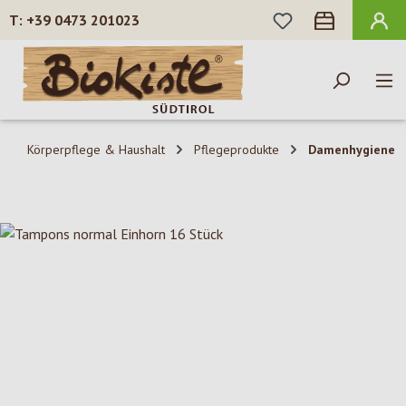
DU HAST 0 PROD
+39 0473 201023
Zum Hauptinhalt springen
Körperpflege & Haushalt
Pflegeprodukte
Damenhygiene
Bildergalerie überspringen