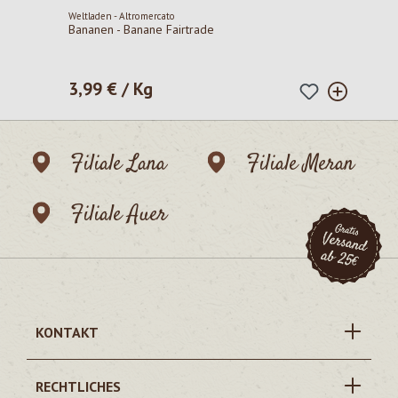
Weltladen - Altromercato
Bananen - Banane Fairtrade
3,99 € / Kg
Regulärer Preis:
Filiale Lana
Filiale Meran
Filiale Auer
KONTAKT
RECHTLICHES