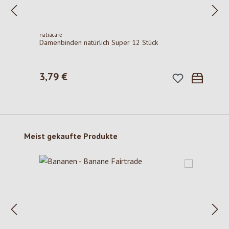
natracare
Damenbinden natürlich Super 12 Stück
3,79 €
Regulärer Preis:
Produktgalerie überspringen
Meist gekaufte Produkte