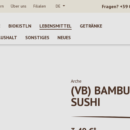
rn
Über uns
Filialen
DE
Fragen?
+39 
E
BIOKISTLN
LEBENSMITTEL
GETRÄNKE
AUSHALT
SONSTIGES
NEUES
Arche
(VB) BAMB
SUSHI