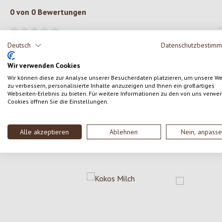
0 von 0 Bewertungen
Gib eine Bewertung ab!
Durchschnittliche Bewertung von 0 von 5 Sternen
Deutsch
Datenschutzbestim
Teile deine Erfahrungen mit dem Produkt mit anderen
Wir verwenden Cookies
Kunden.
Wir können diese zur Analyse unserer Besucherdaten platzieren, um unsere W
zu verbessern, personalisierte Inhalte anzuzeigen und Ihnen ein großartiges
Webseiten-Erlebnis zu bieten. Für weitere Informationen zu den von uns verwe
SCHREIBE EINE BEWERTUNG
Cookies öffnen Sie die Einstellungen.
Alle akzeptieren
Ablehnen
Nein, anpass
Produktgalerie überspringen