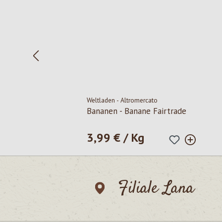
Weltladen - Altromercato
Bananen - Banane Fairtrade
3,99 € / Kg
Regulärer Preis:
Filiale Lana