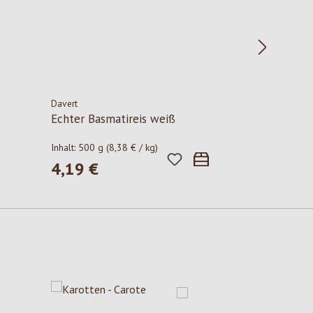
Davert
Echter Basmatireis weiß
Inhalt:
500 g
(8,38 € / kg)
4,19 €
Regulärer Preis: