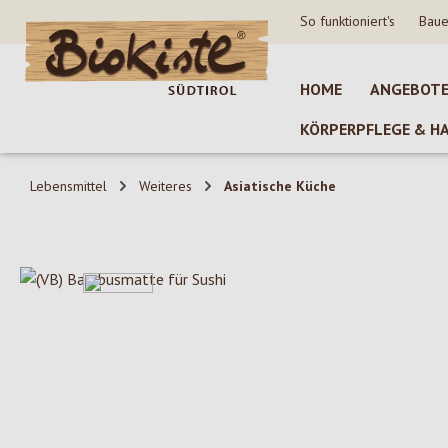
So funktioniert's
Baue
 Hauptinhalt springen
Zur Suche springen
Zur Hauptnavigation springen
HOME
ANGEBOT
KÖRPERPFLEGE & H
Lebensmittel
Weiteres
Asiatische Küche
Bildergalerie überspringen