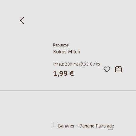
Rapunzel
Kokos Milch
Inhalt:
200 ml
(9,95 € / lt)
1,99 €
Regulärer Preis:
Produktgalerie überspringen