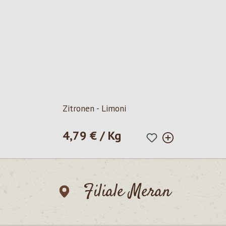
Zitronen - Limoni
4,79 € / Kg
Regulärer Preis:
Filiale Meran