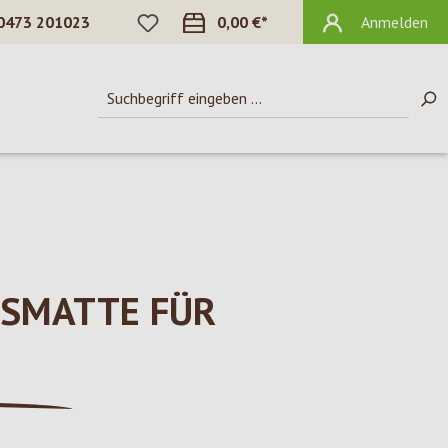
DU HAST 0 PRODUKTE AUF DEM MERKZ
0473 201023
0,00 €*
Anmelden
USMATTE FÜR