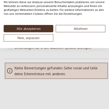
Wir können diese zur Analyse unserer Besucherdaten platzieren, um unsere
Webseite zu verbessern, personalisierte Inhalte anzuzeigen und Ihnen ein
großartiges Webseiten-Erlebnis zu bieten. Für weitere Informationen zu den
Gib eine Bewertung ab!
Durchschnittliche Bewertung von 0 von 5 Sternen
von uns verwendeten Cookies öffnen Sie die Einstellungen.
Teile deine Erfahrungen mit dem Produkt mit anderen Kunden.
Alle akzeptieren
Ablehnen
SCHREIBE EINE BEWERTUNG
Nein, anpassen
Bewertungen nur in der aktuellen Sprache anzeigen.
Keine Bewertungen gefunden. Gehe voran und teile
deine Erkenntnisse mit anderen.