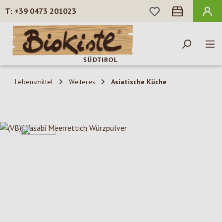
DU HAST 0 PROD
+39 0473 201023
Zum Hauptinhalt springen
Lebensmittel
Weiteres
Asiatische Küche
Bildergalerie überspringen