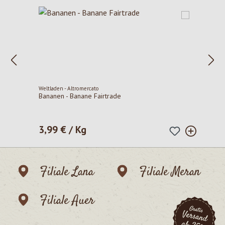
Weltladen - Altromercato
Bananen - Banane Fairtrade
3,99 € / Kg
Regulärer Preis:
Filiale Lana
Filiale Meran
Filiale Auer