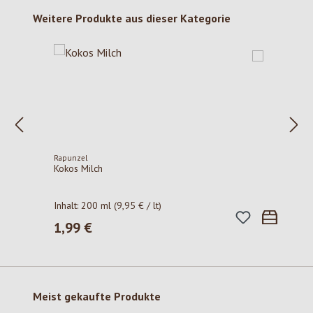
Produktgalerie überspringen
Weitere Produkte aus dieser Kategorie
Rapunzel
Kokos Milch
Inhalt:
200 ml
(9,95 € / lt)
1,99 €
Regulärer Preis:
Produktgalerie überspringen
Meist gekaufte Produkte