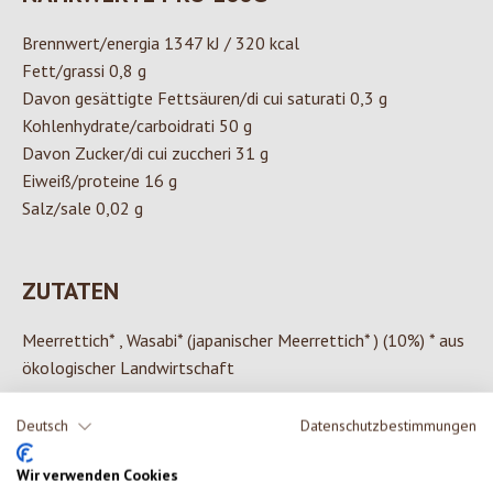
Brennwert/energia 1347 kJ / 320 kcal
Fett/grassi 0,8 g
Davon gesättigte Fettsäuren/di cui saturati 0,3 g
Kohlenhydrate/carboidrati 50 g
Davon Zucker/di cui zuccheri 31 g
Eiweiß/proteine 16 g
Salz/sale 0,02 g
ZUTATEN
Meerrettich* , Wasabi* (japanischer Meerrettich* ) (10%) * aus
ökologischer Landwirtschaft
Deutsch
Datenschutzbestimmungen
Wir verwenden Cookies
0 von 0 Bewertungen