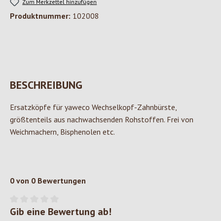
Zum Merkzettel hinzufügen
Produktnummer:
102008
BESCHREIBUNG
Ersatzköpfe für yaweco Wechselkopf-Zahnbürste,
größtenteils aus nachwachsenden Rohstoffen. Frei von
Weichmachern, Bisphenolen etc.
0 von 0 Bewertungen
Gib eine Bewertung ab!
Durchschnittliche Bewertung von 0 von 5 Sternen