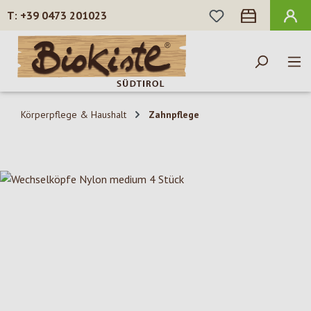
DU HAST 0 PROD
+39 0473 201023
Zum Hauptinhalt springen
Körperpflege & Haushalt
Zahnpflege
Bildergalerie überspringen