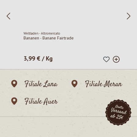
Weltladen - Altromercato
Bananen - Banane Fairtrade
3,99 € / Kg
Regulärer Preis:
Filiale Lana
Filiale Meran
Filiale Auer