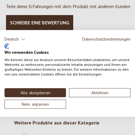
Teile deine Erfahrungen mit dem Produkt mit anderen Kunden.
SCHREIBE EINE BEWERTUNG
Bewertungen nur in der aktuellen Sprache anzeigen.
Deutsch
Datenschutzbestimmungen
Wir verwenden Cookies
Wir können diese zur Analyse unserer Besucherdaten platzieren, um unsere
Keine Bewertungen gefunden. Gehe voran und teile
Webseite zu verbessern, personalisierte Inhalte anzuzeigen und Ihnen ein
großartiges Webseiten-Erlebnis zu bieten. Für weitere Informationen zu den
deine Erkenntnisse mit anderen.
von uns verwendeten Cookies öffnen Sie die Einstellungen.
Alle akzeptieren
Ablehnen
Nein, anpassen
Produktgalerie überspringen
Weitere Produkte aus dieser Kategorie