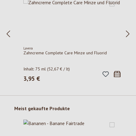
Lavera
Zahncreme Complete Care Minze und Fluorid
Inhalt:
75 ml
(52,67 € / lt)
3,95 €
Regulärer Preis:
Produktgalerie überspringen
Meist gekaufte Produkte