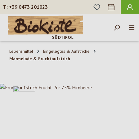
DU HAST 0 PROD
+39 0473 201023
Zum Hauptinhalt springen
Lebensmittel
Eingelegtes & Aufstriche
Marmelade & Fruchtaufstrich
Bildergalerie überspringen