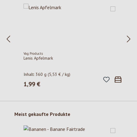
Vog Products
Lenis Apfelmark
Inhalt:
360 g
(5,53 € / kg)
1,99 €
Regulärer Preis:
Produktgalerie überspringen
Meist gekaufte Produkte