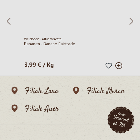
Weltladen - Altromercato
Bananen - Banane Fairtrade
3,99 € / Kg
Regulärer Preis:
Filiale Lana
Filiale Meran
Filiale Auer