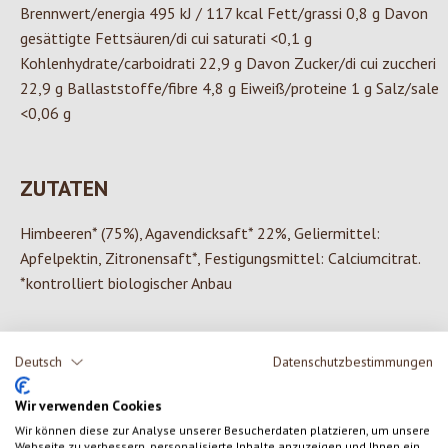
Brennwert/energia 495 kJ / 117 kcal Fett/grassi 0,8 g Davon
gesättigte Fettsäuren/di cui saturati <0,1 g
Kohlenhydrate/carboidrati 22,9 g Davon Zucker/di cui zuccheri
22,9 g Ballaststoffe/fibre 4,8 g Eiweiß/proteine 1 g Salz/sale
<0,06 g
ZUTATEN
Himbeeren* (75%), Agavendicksaft* 22%, Geliermittel:
Apfelpektin, Zitronensaft*, Festigungsmittel: Calciumcitrat.
*kontrolliert biologischer Anbau
Deutsch
Datenschutzbestimmungen
0 von 0 Bewertungen
Wir verwenden Cookies
Wir können diese zur Analyse unserer Besucherdaten platzieren, um unsere
Gib eine Bewertung ab!
Durchschnittliche Bewertung von 0 von 5 Sternen
Webseite zu verbessern, personalisierte Inhalte anzuzeigen und Ihnen ein