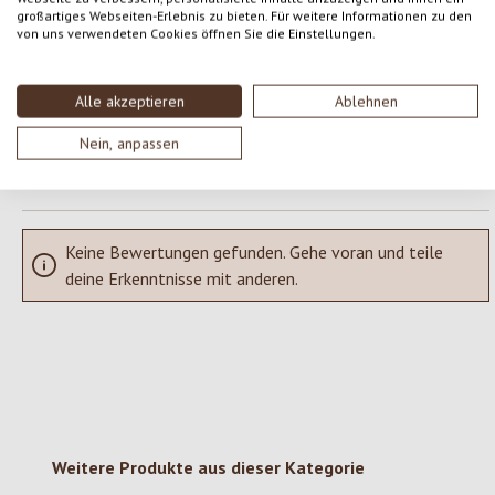
großartiges Webseiten-Erlebnis zu bieten. Für weitere Informationen zu den
von uns verwendeten Cookies öffnen Sie die Einstellungen.
Teile deine Erfahrungen mit dem Produkt mit anderen Kunden.
SCHREIBE EINE BEWERTUNG
Alle akzeptieren
Ablehnen
Nein, anpassen
Bewertungen nur in der aktuellen Sprache anzeigen.
Keine Bewertungen gefunden. Gehe voran und teile
deine Erkenntnisse mit anderen.
Produktgalerie überspringen
Weitere Produkte aus dieser Kategorie