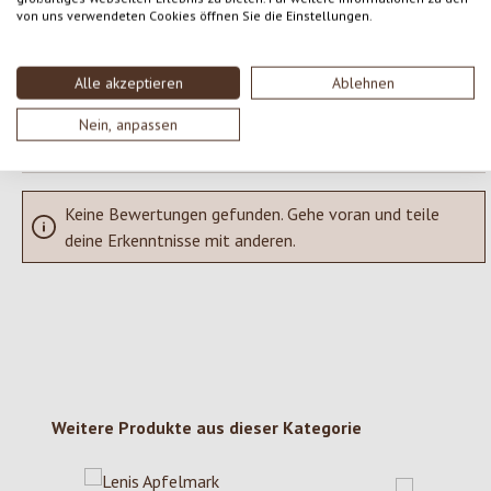
Teile deine Erfahrungen mit dem Produkt mit anderen Kunden.
von uns verwendeten Cookies öffnen Sie die Einstellungen.
SCHREIBE EINE BEWERTUNG
Alle akzeptieren
Ablehnen
Bewertungen nur in der aktuellen Sprache anzeigen.
Nein, anpassen
Keine Bewertungen gefunden. Gehe voran und teile
deine Erkenntnisse mit anderen.
Produktgalerie überspringen
Weitere Produkte aus dieser Kategorie