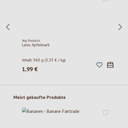
Vog Products
Lenis Apfelmark
Inhalt:
360 g
(5,53 € / kg)
1,99 €
Regulärer Preis:
Produktgalerie überspringen
Meist gekaufte Produkte