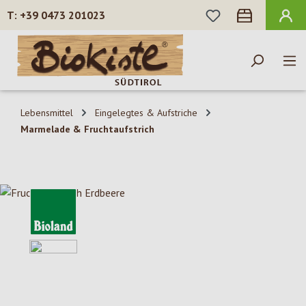
DU HAST 0 PROD
+39 0473 201023
Zum Hauptinhalt springen
Lebensmittel
Eingelegtes & Aufstriche
Marmelade & Fruchtaufstrich
Bildergalerie überspringen