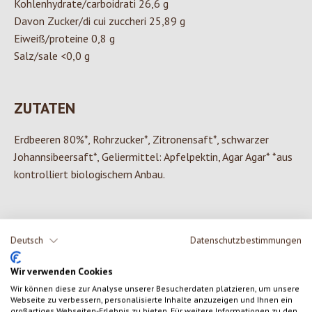
Kohlenhydrate/carboidrati 26,6 g
Davon Zucker/di cui zuccheri 25,89 g
Eiweiß/proteine 0,8 g
Salz/sale <0,0 g
ZUTATEN
Erdbeeren 80%*, Rohrzucker*, Zitronensaft*, schwarzer
Johannsibeersaft*, Geliermittel: Apfelpektin, Agar Agar* *aus
kontrolliert biologischem Anbau.
Deutsch
Datenschutzbestimmungen
0 von 0 Bewertungen
Wir verwenden Cookies
Gib eine Bewertung ab!
Durchschnittliche Bewertung von 0 von 5 Sternen
Wir können diese zur Analyse unserer Besucherdaten platzieren, um unsere
Webseite zu verbessern, personalisierte Inhalte anzuzeigen und Ihnen ein
großartiges Webseiten-Erlebnis zu bieten. Für weitere Informationen zu den