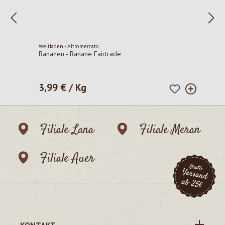
Weltladen - Altromercato
Bananen - Banane Fairtrade
3,99 € / Kg
Regulärer Preis:
Filiale Lana
Filiale Meran
Filiale Auer