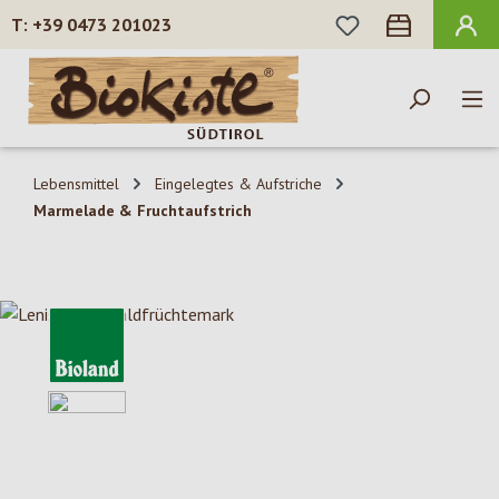
DU HAST 0 PROD
+39 0473 201023
Zum Hauptinhalt springen
Lebensmittel
Eingelegtes & Aufstriche
Marmelade & Fruchtaufstrich
Bildergalerie überspringen