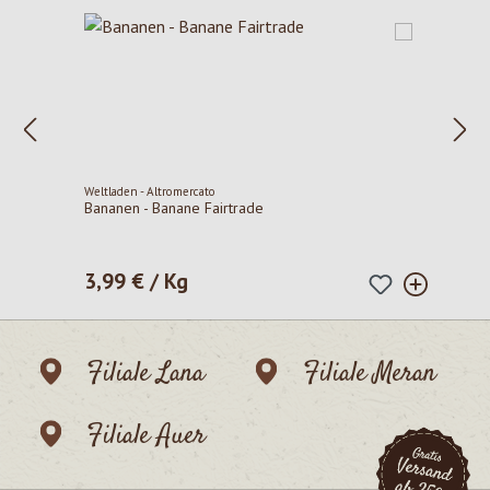
Weltladen - Altromercato
Bananen - Banane Fairtrade
3,99 € / Kg
Regulärer Preis:
Filiale Lana
Filiale Meran
Filiale Auer