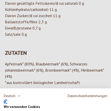
Davon gesättigte Fettsäuren/di cui saturati 0 g
Kohlenhydrate/carboidrati 11 g
Davon Zucker/di cui zuccheri 11 g
Ballaststoffe/fibre 2,3 g
Eiweiß/proteine 0,7 g
Salz/sale 0 g
ZUTATEN
Apfelmark* (80%), Blaubeermark* (6%), Schwarzes
johannisbeermark* (6%), Brombeermark* (4%), Himbeermark*
(4%)
*aus kontrolliert biologischer Landwirtschaft
Deutsch
Datenschutzbestimmungen
Wir verwenden Cookies
0 von 0 Bewertungen