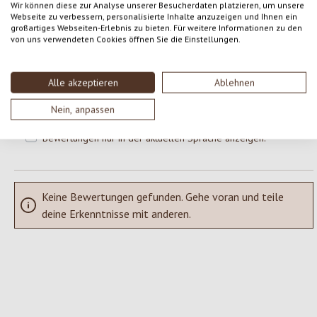
Wir können diese zur Analyse unserer Besucherdaten platzieren, um unsere
Webseite zu verbessern, personalisierte Inhalte anzuzeigen und Ihnen ein
großartiges Webseiten-Erlebnis zu bieten. Für weitere Informationen zu den
Gib eine Bewertung ab!
Durchschnittliche Bewertung von 0 von 5 Sternen
von uns verwendeten Cookies öffnen Sie die Einstellungen.
Teile deine Erfahrungen mit dem Produkt mit anderen Kunden.
Alle akzeptieren
Ablehnen
SCHREIBE EINE BEWERTUNG
Nein, anpassen
Bewertungen nur in der aktuellen Sprache anzeigen.
Keine Bewertungen gefunden. Gehe voran und teile
deine Erkenntnisse mit anderen.