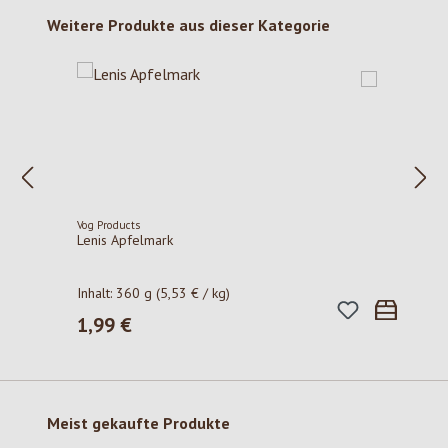
Produktgalerie überspringen
Weitere Produkte aus dieser Kategorie
Vog Products
Lenis Apfelmark
Inhalt:
360 g
(5,53 € / kg)
1,99 €
Regulärer Preis:
Produktgalerie überspringen
Meist gekaufte Produkte