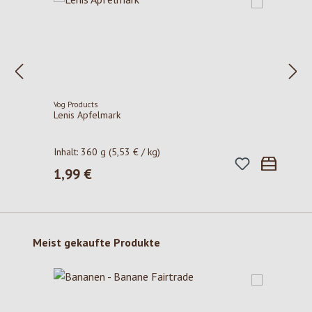
Vog Products
Lenis Apfelmark
Inhalt:
360 g
(5,53 € / kg)
1,99 €
Regulärer Preis:
Produktgalerie überspringen
Meist gekaufte Produkte