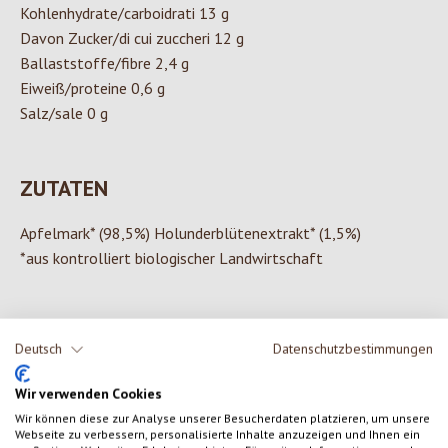
Kohlenhydrate/carboidrati 13 g
Davon Zucker/di cui zuccheri 12 g
Ballaststoffe/fibre 2,4 g
Eiweiß/proteine 0,6 g
Salz/sale 0 g
ZUTATEN
Apfelmark* (98,5%) Holunderblütenextrakt* (1,5%)
*aus kontrolliert biologischer Landwirtschaft
Deutsch
Datenschutzbestimmungen
0 von 0 Bewertungen
Wir verwenden Cookies
Gib eine Bewertung ab!
Durchschnittliche Bewertung von 0 von 5 Sternen
Wir können diese zur Analyse unserer Besucherdaten platzieren, um unsere
Webseite zu verbessern, personalisierte Inhalte anzuzeigen und Ihnen ein