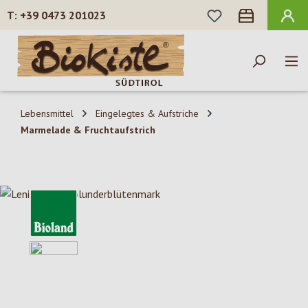
DU HAST 0 PROD
+39 0473 201023
Zum Hauptinhalt springen
Lebensmittel
Eingelegtes & Aufstriche
Marmelade & Fruchtaufstrich
Bildergalerie überspringen