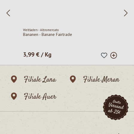
Weltladen - Altromercato
Bananen - Banane Fairtrade
3,99 € / Kg
Regulärer Preis:
Filiale Lana
Filiale Meran
Filiale Auer