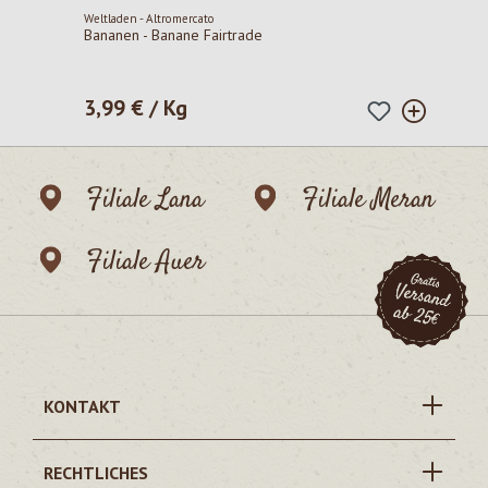
Weltladen - Altromercato
Bananen - Banane Fairtrade
3,99 € / Kg
Regulärer Preis:
Filiale Lana
Filiale Meran
Filiale Auer
KONTAKT
RECHTLICHES