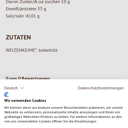
Davon Zucker/di cui zuccheri 10 g
Eiweiß/proteine 33 g
Salz/sale <0,01 g
ZUTATEN
WEIZENKEIME*, teilentölt
0 von 0 Bewertungen
Deutsch
Datenschutzbestimmungen
Gib eine Bewertung ab!
Durchschnittliche Bewertung von 0 von 5 Sternen
Wir verwenden Cookies
Teile deine Erfahrungen mit dem Produkt mit anderen Kunden.
Wir können diese zur Analyse unserer Besucherdaten platzieren, um unsere
Webseite zu verbessern, personalisierte Inhalte anzuzeigen und Ihnen ein
großartiges Webseiten-Erlebnis zu bieten. Für weitere Informationen zu den
von uns verwendeten Cookies öffnen Sie die Einstellungen.
SCHREIBE EINE BEWERTUNG