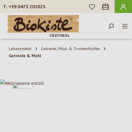
DU HAST 0 PROD
+39 0473 201023
Zum Hauptinhalt springen
Lebensmittel
Getreide, Müsli & Trockenfrüchte
Getreide & Mehl
Bildergalerie überspringen