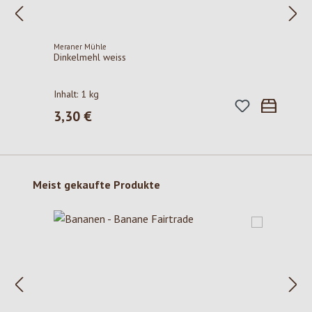
Meraner Mühle
Dinkelmehl weiss
Inhalt:
1 kg
3,30 €
Regulärer Preis:
Produktgalerie überspringen
Meist gekaufte Produkte