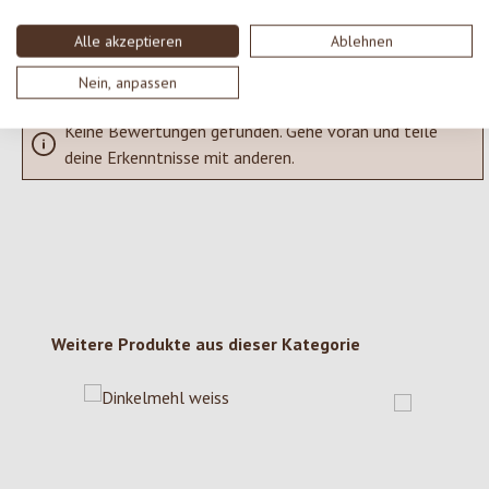
Bewertungen nur in der aktuellen Sprache anzeigen.
Alle akzeptieren
Ablehnen
Nein, anpassen
Keine Bewertungen gefunden. Gehe voran und teile
deine Erkenntnisse mit anderen.
Produktgalerie überspringen
Weitere Produkte aus dieser Kategorie