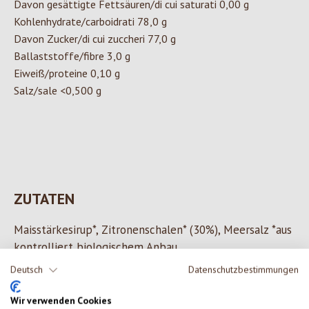
Davon gesättigte Fettsäuren/di cui saturati 0,00 g
Kohlenhydrate/carboidrati 78,0 g
Davon Zucker/di cui zuccheri 77,0 g
Ballaststoffe/fibre 3,0 g
Eiweiß/proteine 0,10 g
Salz/sale <0,500 g
ZUTATEN
Maisstärkesirup*, Zitronenschalen* (30%), Meersalz *aus
kontrolliert biologischem Anbau
Deutsch
Datenschutzbestimmungen
Wir verwenden Cookies
0 von 0 Bewertungen