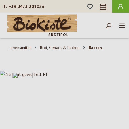
DU HAST 0 PROD
+39 0473 201023
Zum Hauptinhalt springen
Lebensmittel
Brot, Gebäck & Backen
Backen
Bildergalerie überspringen