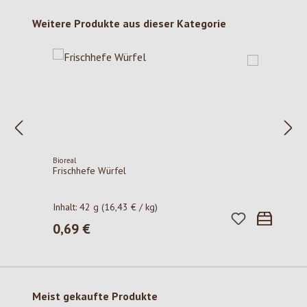
Produktgalerie überspringen
Weitere Produkte aus dieser Kategorie
Bioreal
Frischhefe Würfel
Inhalt:
42 g
(16,43 € / kg)
0,69 €
Regulärer Preis:
Produktgalerie überspringen
Meist gekaufte Produkte