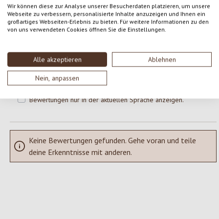
Wir können diese zur Analyse unserer Besucherdaten platzieren, um unsere
Webseite zu verbessern, personalisierte Inhalte anzuzeigen und Ihnen ein
großartiges Webseiten-Erlebnis zu bieten. Für weitere Informationen zu den
Gib eine Bewertung ab!
Durchschnittliche Bewertung von 0 von 5 Sternen
von uns verwendeten Cookies öffnen Sie die Einstellungen.
Teile deine Erfahrungen mit dem Produkt mit anderen Kunden.
Alle akzeptieren
Ablehnen
SCHREIBE EINE BEWERTUNG
Nein, anpassen
Bewertungen nur in der aktuellen Sprache anzeigen.
Keine Bewertungen gefunden. Gehe voran und teile
deine Erkenntnisse mit anderen.