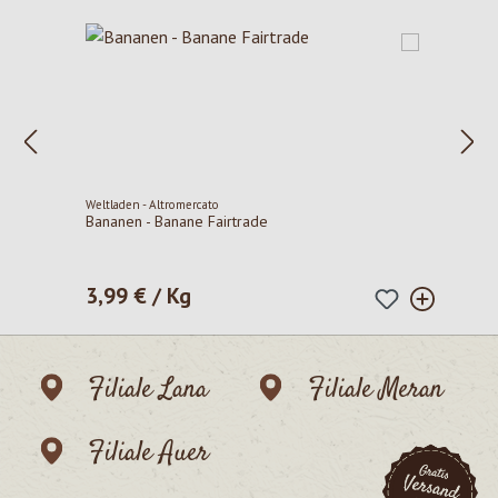
Weltladen - Altromercato
Bananen - Banane Fairtrade
3,99 € / Kg
Regulärer Preis:
Filiale Lana
Filiale Meran
Filiale Auer