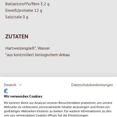
Ballaststoffe/fibre 3,2 g
Eiweiß/proteine 12 g
Salz/sale 0 g
ZUTATEN
Hartweizengrieß*, Wasser
*aus kontrolliert biologischem Anbau
0 von 0 Bewertungen
Deutsch
Datenschutzbestimmungen
Gib eine Bewertung ab!
Wir verwenden Cookies
Durchschnittliche Bewertung von 0 von 5 Sternen
Wir können diese zur Analyse unserer Besucherdaten platzieren, um unsere
Teile deine Erfahrungen mit dem Produkt mit anderen Kunden.
Webseite zu verbessern, personalisierte Inhalte anzuzeigen und Ihnen ein
großartiges Webseiten-Erlebnis zu bieten. Für weitere Informationen zu den
von uns verwendeten Cookies öffnen Sie die Einstellungen.