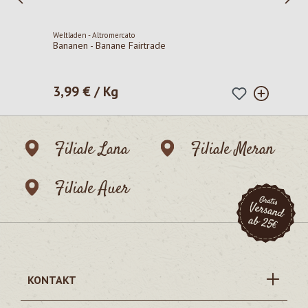
Weltladen - Altromercato
Bananen - Banane Fairtrade
3,99 € / Kg
Regulärer Preis:
Filiale Lana
Filiale Meran
Filiale Auer
KONTAKT