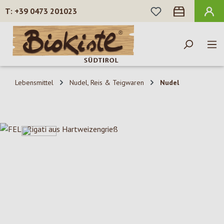
DU HAST 0 PROD
+39 0473 201023
Zum Hauptinhalt springen
Lebensmittel
Nudel, Reis & Teigwaren
Nudel
Bildergalerie überspringen