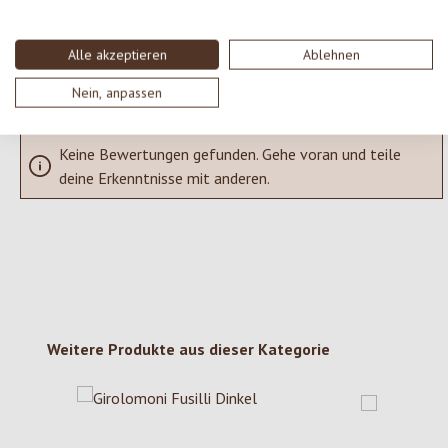
SCHREIBE EINE BEWERTUNG
Alle akzeptieren
Ablehnen
Bewertungen nur in der aktuellen Sprache anzeigen.
Nein, anpassen
Keine Bewertungen gefunden. Gehe voran und teile
deine Erkenntnisse mit anderen.
Produktgalerie überspringen
Weitere Produkte aus dieser Kategorie