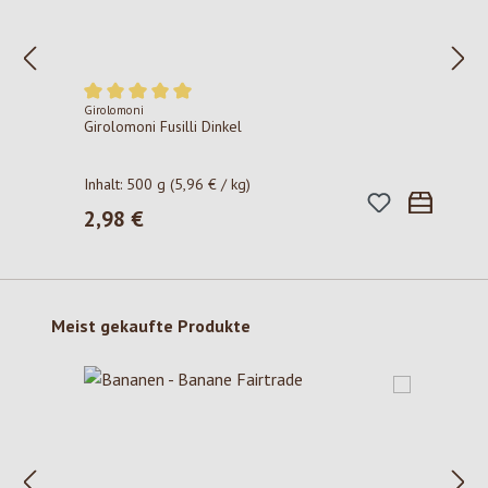
Girolomoni
Durchschnittliche Bewertung von 5 von 5 Sternen
Girolomoni Fusilli Dinkel
Inhalt:
500 g
(5,96 € / kg)
2,98 €
Regulärer Preis:
Produktgalerie überspringen
Meist gekaufte Produkte