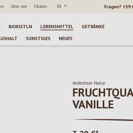
rn
Über uns
Filialen
DE
Fragen?
+39 
E
BIOKISTLN
LEBENSMITTEL
GETRÄNKE
AUSHALT
SONSTIGES
NEUES
Andechser Natur
FRUCHTQU
VANILLE