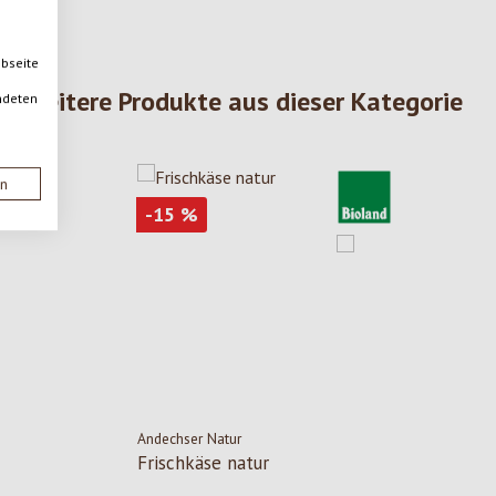
ebseite
Weitere Produkte aus dieser Kategorie
ndeten
en
Rabatt
-15
%
Andechser Natur
Frischkäse natur