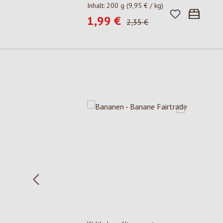
Inhalt:
200 g
(9,95 € / kg)
1,99 €
Verkaufspreis:
Regulärer Preis:
2,35 €
Produktgalerie überspringen