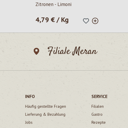
Zitronen - Limoni
4,79 € / Kg
Regulärer Preis:
Filiale Meran
INFO
SERVICE
Häufig gestellte Fragen
Filialen
Lieferung & Bezahlung
Gastro
Jobs
Rezepte