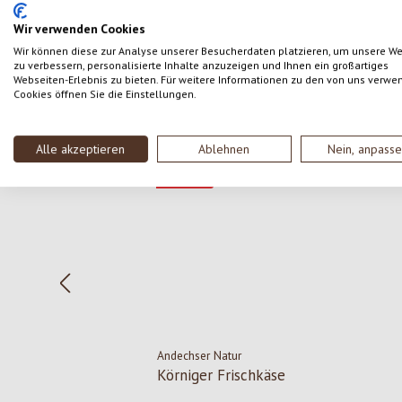
SCHREIBE EINE BEWERTUNG
Wir verwenden Cookies
Wir können diese zur Analyse unserer Besucherdaten platzieren, um unsere W
zu verbessern, personalisierte Inhalte anzuzeigen und Ihnen ein großartiges
Webseiten-Erlebnis zu bieten. Für weitere Informationen zu den von uns verwe
Cookies öffnen Sie die Einstellungen.
Produktgalerie überspringen
Alle akzeptieren
Ablehnen
Nein, anpass
Rabatt
-15
%
Andechser Natur
Körniger Frischkäse