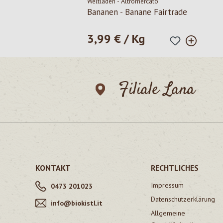
Weltladen - Altromercato
Bananen - Banane Fairtrade
3,99 € / Kg
Regulärer Preis:
Filiale Lana
KONTAKT
RECHTLICHES
Impressum
0473 201023
Datenschutzerklärung
info@biokistl.it
Allgemeine