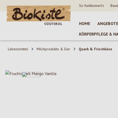
So funktioniert's
Baue
 Hauptinhalt springen
Zur Suche springen
Zur Hauptnavigation springen
HOME
ANGEBOT
KÖRPERPFLEGE & H
Lebensmittel
Milchprodukte & Eier
Quark & Frischkäse
Bildergalerie überspringen