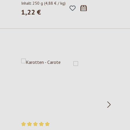
Inhalt:
250 g
(4,88 € / kg)
1,22 €
Regulärer Preis: