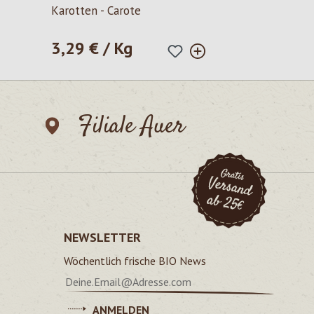
Durchschnittliche Bewertung von 5 von 5 Sternen
Karotten - Carote
3,29 € / Kg
Regulärer Preis:
Filiale Auer
NEWSLETTER
Wöchentlich frische BIO News
ANMELDEN