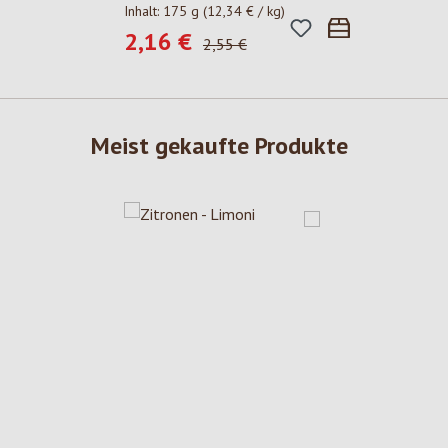
Inhalt:
175 g
(12,34 € / kg)
2,16 €
Verkaufspreis:
Regulärer Preis:
2,55 €
Meist gekaufte Produkte