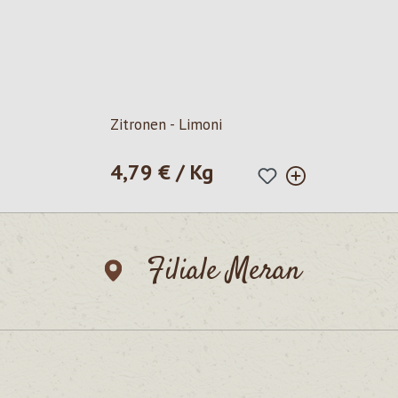
Zitronen - Limoni
4,79 € / Kg
Regulärer Preis:
Filiale Meran