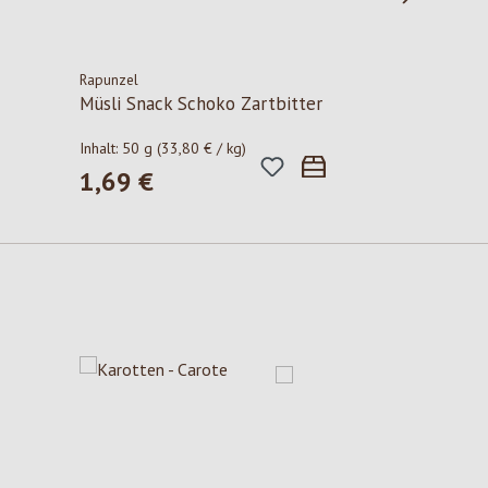
Rapunzel
Müsli Snack Schoko Zartbitter
Inhalt:
50 g
(33,80 € / kg)
1,69 €
Regulärer Preis: