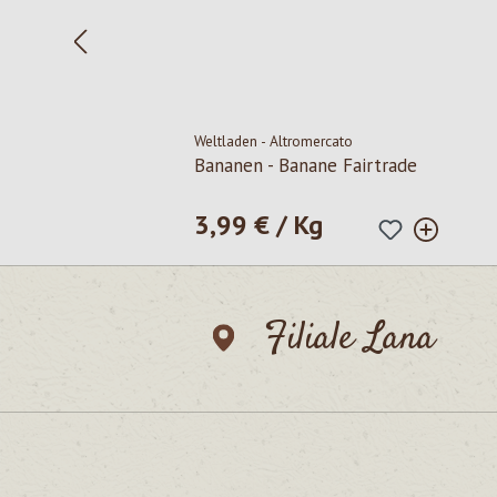
Weltladen - Altromercato
Bananen - Banane Fairtrade
3,99 € / Kg
Regulärer Preis:
Filiale Lana