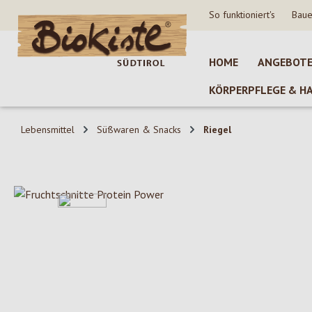
So funktioniert's
Baue
 Hauptinhalt springen
Zur Suche springen
Zur Hauptnavigation springen
HOME
ANGEBOT
KÖRPERPFLEGE & H
Lebensmittel
Süßwaren & Snacks
Riegel
Bildergalerie überspringen