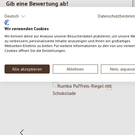
Gib eine Bewertung ab!
Durchschnittliche Bewertung von 0 von 5 Sternen
Teile deine Erfahrungen mit dem Produkt mit anderen
Deutsch
Datenschutzbestim
Kunden.
Wir verwenden Cookies
Wir können diese zur Analyse unserer Besucherdaten platzieren, um unsere W
SCHREIBE EINE BEWERTUNG
zu verbessern, personalisierte Inhalte anzuzeigen und Ihnen ein großartiges
Webseiten-Erlebnis zu bieten. Für weitere Informationen zu den von uns verwe
Cookies öffnen Sie die Einstellungen.
Alle akzeptieren
Ablehnen
Nein, anpass
Produktgalerie überspringen