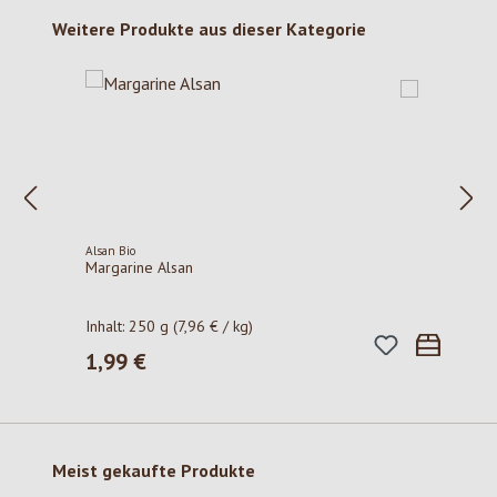
Produktgalerie überspringen
Weitere Produkte aus dieser Kategorie
Alsan Bio
Margarine Alsan
Inhalt:
250 g
(7,96 € / kg)
1,99 €
Regulärer Preis:
Produktgalerie überspringen
Meist gekaufte Produkte