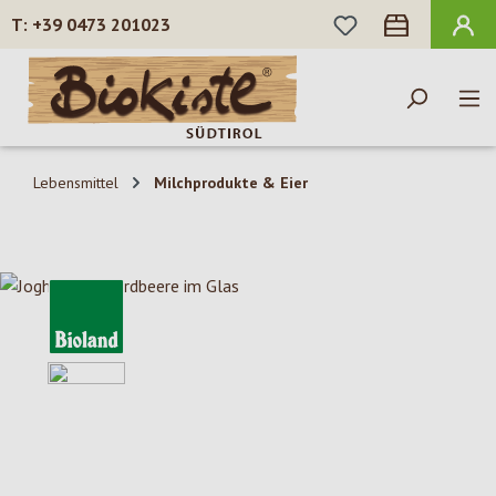
DU HAST 0 PROD
+39 0473 201023
Zum Hauptinhalt springen
Lebensmittel
Milchprodukte & Eier
Bildergalerie überspringen