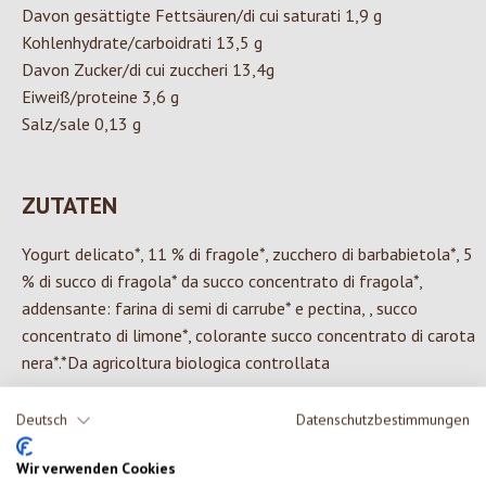
Davon gesättigte Fettsäuren/di cui saturati 1,9 g
Kohlenhydrate/carboidrati 13,5 g
Davon Zucker/di cui zuccheri 13,4g
Eiweiß/proteine 3,6 g
Salz/sale 0,13 g
ZUTATEN
Yogurt delicato*, 11 % di fragole*, zucchero di barbabietola*, 5
% di succo di fragola* da succo concentrato di fragola*,
addensante: farina di semi di carrube* e pectina, , succo
concentrato di limone*, colorante succo concentrato di carota
nera*.*Da agricoltura biologica controllata
Deutsch
Datenschutzbestimmungen
Wir verwenden Cookies
0 von 0 Bewertungen