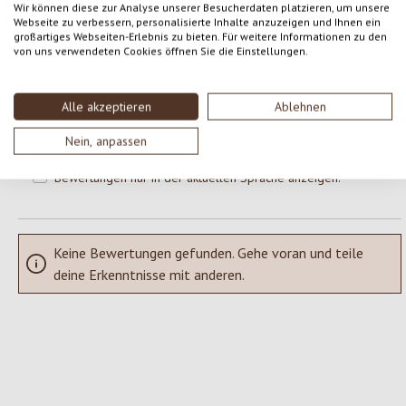
Wir können diese zur Analyse unserer Besucherdaten platzieren, um unsere
Webseite zu verbessern, personalisierte Inhalte anzuzeigen und Ihnen ein
großartiges Webseiten-Erlebnis zu bieten. Für weitere Informationen zu den
Gib eine Bewertung ab!
Durchschnittliche Bewertung von 0 von 5 Sternen
von uns verwendeten Cookies öffnen Sie die Einstellungen.
Teile deine Erfahrungen mit dem Produkt mit anderen Kunden.
Alle akzeptieren
Ablehnen
SCHREIBE EINE BEWERTUNG
Nein, anpassen
Bewertungen nur in der aktuellen Sprache anzeigen.
Keine Bewertungen gefunden. Gehe voran und teile
deine Erkenntnisse mit anderen.