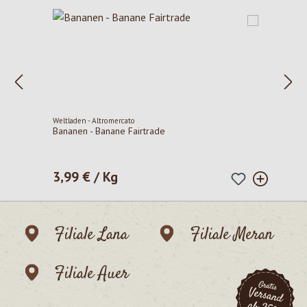
Weltladen - Altromercato
Bananen - Banane Fairtrade
3,99 € / Kg
Regulärer Preis:
Filiale Lana
Filiale Meran
Filiale Auer