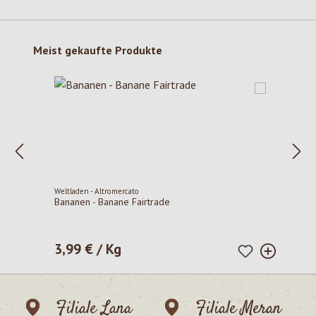
Produktgalerie überspringen
Meist gekaufte Produkte
Weltladen - Altromercato
Bananen - Banane Fairtrade
3,99 € / Kg
Regulärer Preis:
Filiale Lana
Filiale Meran