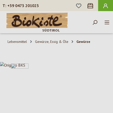
DU HAST 0 PROD
+39 0473 201023
Zum Hauptinhalt springen
Lebensmittel
Gewürze, Essig & Öle
Gewürze
Bildergalerie überspringen