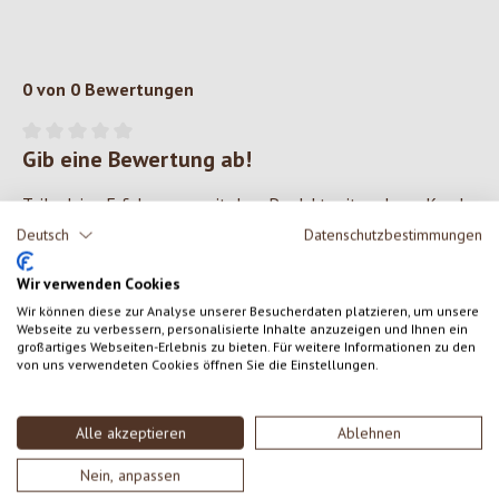
0 von 0 Bewertungen
Gib eine Bewertung ab!
Durchschnittliche Bewertung von 0 von 5 Sternen
Teile deine Erfahrungen mit dem Produkt mit anderen Kunden.
Deutsch
Datenschutzbestimmungen
SCHREIBE EINE BEWERTUNG
Wir verwenden Cookies
Wir können diese zur Analyse unserer Besucherdaten platzieren, um unsere
Bewertungen nur in der aktuellen Sprache anzeigen.
Webseite zu verbessern, personalisierte Inhalte anzuzeigen und Ihnen ein
großartiges Webseiten-Erlebnis zu bieten. Für weitere Informationen zu den
von uns verwendeten Cookies öffnen Sie die Einstellungen.
Keine Bewertungen gefunden. Gehe voran und teile
Alle akzeptieren
Ablehnen
deine Erkenntnisse mit anderen.
Nein, anpassen