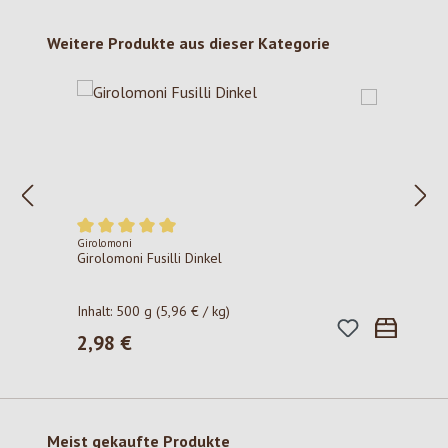
Produktgalerie überspringen
Weitere Produkte aus dieser Kategorie
Girolomoni
Durchschnittliche Bewertung von 5 von 5 Sternen
Girolomoni Fusilli Dinkel
Inhalt:
500 g
(5,96 € / kg)
2,98 €
Regulärer Preis:
Produktgalerie überspringen
Meist gekaufte Produkte