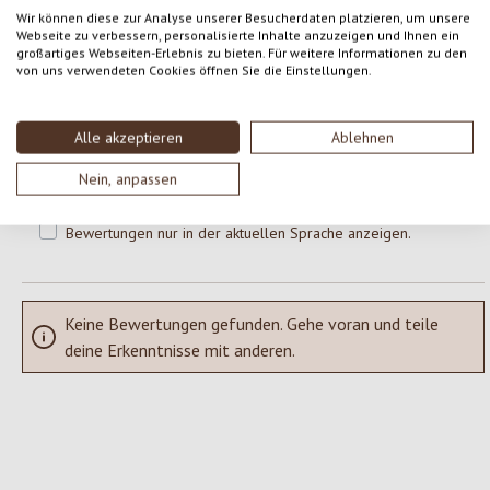
0 von 0 Bewertungen
Wir können diese zur Analyse unserer Besucherdaten platzieren, um unsere
Webseite zu verbessern, personalisierte Inhalte anzuzeigen und Ihnen ein
großartiges Webseiten-Erlebnis zu bieten. Für weitere Informationen zu den
Gib eine Bewertung ab!
Durchschnittliche Bewertung von 0 von 5 Sternen
von uns verwendeten Cookies öffnen Sie die Einstellungen.
Teile deine Erfahrungen mit dem Produkt mit anderen Kunden.
Alle akzeptieren
Ablehnen
SCHREIBE EINE BEWERTUNG
Nein, anpassen
Bewertungen nur in der aktuellen Sprache anzeigen.
Keine Bewertungen gefunden. Gehe voran und teile
deine Erkenntnisse mit anderen.