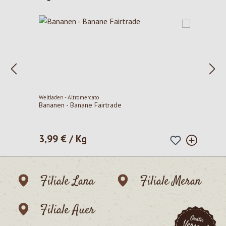
Weltladen - Altromercato
Bananen - Banane Fairtrade
3,99 € / Kg
Regulärer Preis:
Filiale Lana
Filiale Meran
Filiale Auer