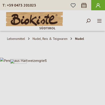
DU HAST 0 PROD
+39 0473 201023
Zum Hauptinhalt springen
Lebensmittel
Nudel, Reis & Teigwaren
Nudel
Bildergalerie überspringen