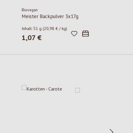
Biovegan
Meister Backpulver 3x17g
Inhalt:
51 g
(20,98 € / kg)
1,07 €
Regulärer Preis: