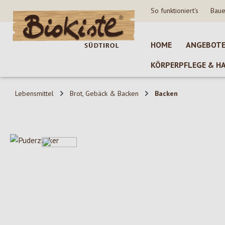
So funktioniert's
Baue
 Hauptinhalt springen
Zur Suche springen
Zur Hauptnavigation springen
HOME
ANGEBOT
KÖRPERPFLEGE & H
Lebensmittel
Brot, Gebäck & Backen
Backen
Bildergalerie überspringen