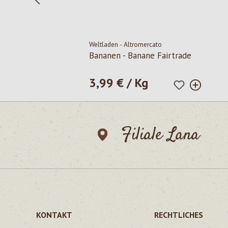
Weltladen - Altromercato
Bananen - Banane Fairtrade
3,99 € / Kg
Regulärer Preis:
Filiale Lana
KONTAKT
RECHTLICHES