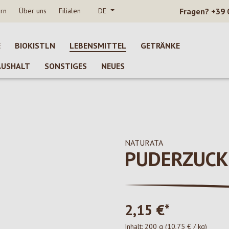
rn
Über uns
Filialen
DE
Fragen?
+39 
E
BIOKISTLN
LEBENSMITTEL
GETRÄNKE
AUSHALT
SONSTIGES
NEUES
NATURATA
PUDERZUCK
2,15 €*
Inhalt:
200 g
(10,75 € / kg)