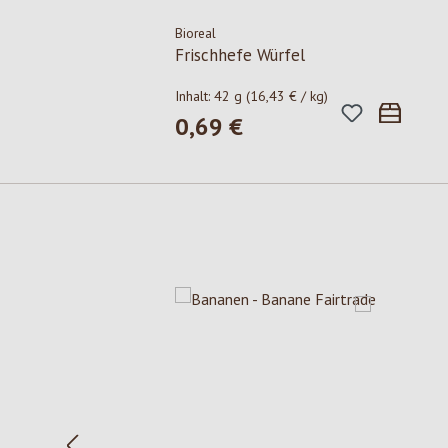
Bioreal
Frischhefe Würfel
Inhalt:
42 g
(16,43 € / kg)
0,69 €
Regulärer Preis:
Produktgalerie überspringen