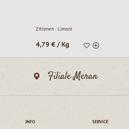
Zitronen - Limoni
4,79 € / Kg
Regulärer Preis:
Filiale Meran
INFO
SERVICE