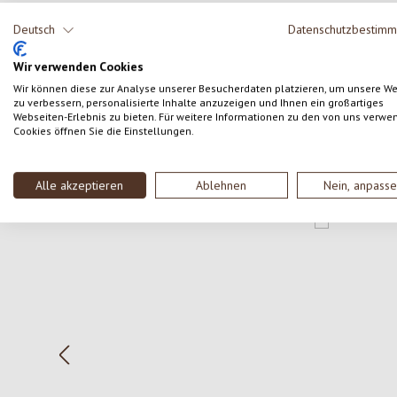
Teile deine Erfahrungen mit dem Produkt mit anderen
Deutsch
Datenschutzbestim
Kunden.
Wir verwenden Cookies
SCHREIBE EINE BEWERTUNG
Wir können diese zur Analyse unserer Besucherdaten platzieren, um unsere W
zu verbessern, personalisierte Inhalte anzuzeigen und Ihnen ein großartiges
Webseiten-Erlebnis zu bieten. Für weitere Informationen zu den von uns verwe
Cookies öffnen Sie die Einstellungen.
Alle akzeptieren
Ablehnen
Nein, anpass
Produktgalerie überspringen