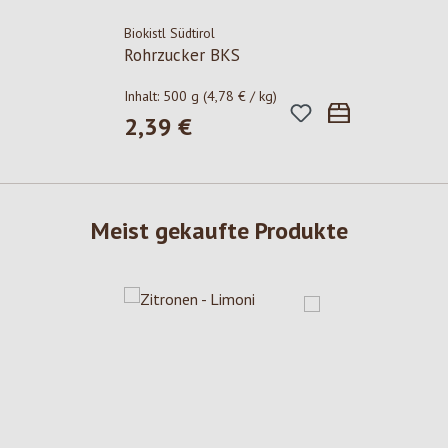
Biokistl Südtirol
Rohrzucker BKS
Inhalt:
500 g
(4,78 € / kg)
2,39 €
Regulärer Preis:
Meist gekaufte Produkte