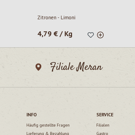
Zitronen - Limoni
4,79 € / Kg
Regulärer Preis:
Filiale Meran
INFO
SERVICE
Häufig gestellte Fragen
Filialen
Lieferung & Bezahlung
Gastro