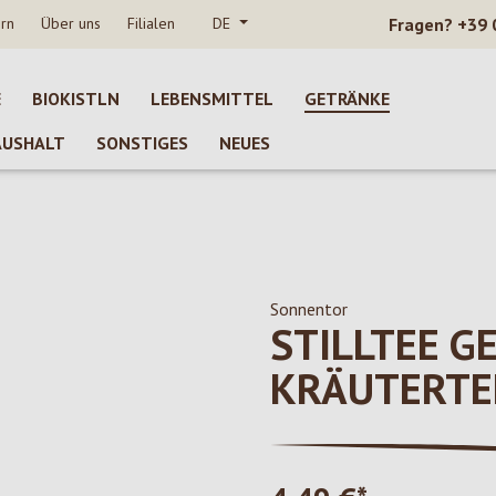
rn
Über uns
Filialen
DE
Fragen?
+39 
E
BIOKISTLN
LEBENSMITTEL
GETRÄNKE
AUSHALT
SONSTIGES
NEUES
Sonnentor
STILLTEE G
KRÄUTERTE