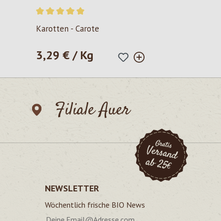
Durchschnittliche Bewertung von 5 von 5 Sternen
Karotten - Carote
3,29 € / Kg
Regulärer Preis:
Filiale Auer
NEWSLETTER
Wöchentlich frische BIO News