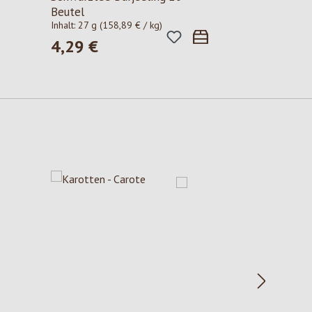
Beutel
Inhalt:
27 g
(158,89 € / kg)
4,29 €
Regulärer Preis: