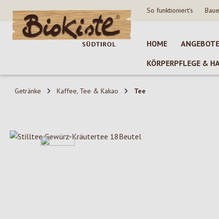
So funktioniert's
Baue
 Hauptinhalt springen
Zur Suche springen
Zur Hauptnavigation springen
HOME
ANGEBOT
KÖRPERPFLEGE & H
Getränke
Kaffee, Tee & Kakao
Tee
Bildergalerie überspringen