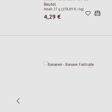
Beutel
Inhalt:
27 g
(158,89 € / kg)
4,29 €
Regulärer Preis:
Produktgalerie überspringen