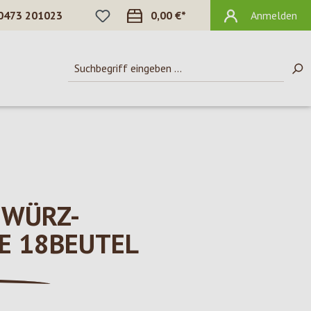
DU HAST 0 PRODUKTE AUF DEM MERKZ
0473 201023
0,00 €*
Anmelden
EWÜRZ-
E 18BEUTEL