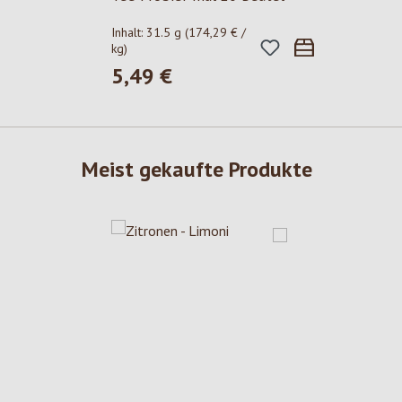
Inhalt:
31.5 g
(174,29 € /
kg)
5,49 €
Regulärer Preis:
Meist gekaufte Produkte