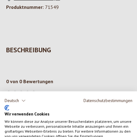
Produktnummer:
71549
BESCHREIBUNG
0 von 0 Bewertungen
Gib eine Bewertung ab!
Durchschnittliche Bewertung von 0 von 5 Sternen
Deutsch
Datenschutzbestimmungen
Teile deine Erfahrungen mit dem Produkt mit anderen Kunden.
Wir verwenden Cookies
Wir können diese zur Analyse unserer Besucherdaten platzieren, um unsere
Webseite zu verbessern, personalisierte Inhalte anzuzeigen und Ihnen ein
SCHREIBE EINE BEWERTUNG
großartiges Webseiten-Erlebnis zu bieten. Für weitere Informationen zu den
von uns verwendeten Cookies öffnen Sie die Einstellungen.