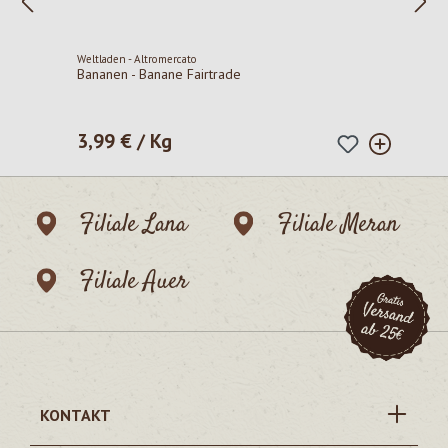
Weltladen - Altromercato
Bananen - Banane Fairtrade
3,99 € / Kg
Regulärer Preis:
Filiale Lana
Filiale Meran
Filiale Auer
KONTAKT