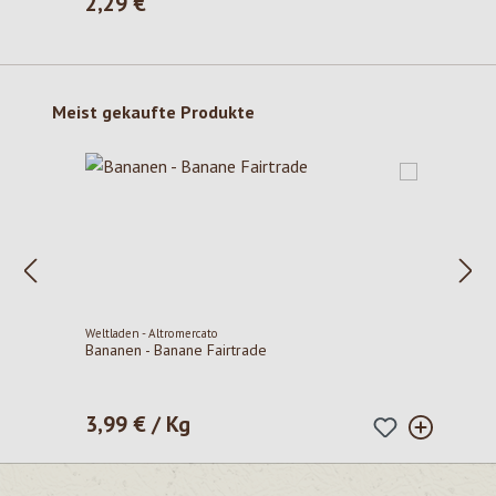
2,29 €
Regulärer Preis:
Produktgalerie überspringen
Meist gekaufte Produkte
Weltladen - Altromercato
Bananen - Banane Fairtrade
3,99 € / Kg
Regulärer Preis: