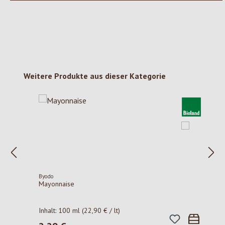
Produktgalerie überspringen
Weitere Produkte aus dieser Kategorie
Byodo
Mayonnaise
Inhalt:
100 ml
(22,90 € / lt)