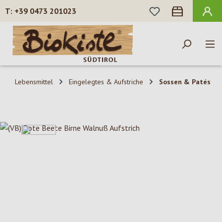
DU HAST 0 PROD
+39 0473 201023
Zum Hauptinhalt springen
Lebensmittel
Eingelegtes & Aufstriche
Sossen & Patés
Bildergalerie überspringen