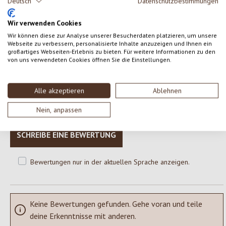
Deutsch
Datenschutzbestimmungen
*aus kontrolliert biologischem Anbau
Wir verwenden Cookies
Wir können diese zur Analyse unserer Besucherdaten platzieren, um unsere
Webseite zu verbessern, personalisierte Inhalte anzuzeigen und Ihnen ein
großartiges Webseiten-Erlebnis zu bieten. Für weitere Informationen zu den
0 von 0 Bewertungen
von uns verwendeten Cookies öffnen Sie die Einstellungen.
Gib eine Bewertung ab!
Durchschnittliche Bewertung von 0 von 5 Sternen
Alle akzeptieren
Ablehnen
Teile deine Erfahrungen mit dem Produkt mit anderen Kunden.
Nein, anpassen
SCHREIBE EINE BEWERTUNG
Bewertungen nur in der aktuellen Sprache anzeigen.
Keine Bewertungen gefunden. Gehe voran und teile
deine Erkenntnisse mit anderen.