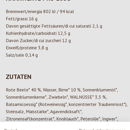
Brennwert/energia 802 kJ / 94 kcal
Fett/grassi 16 g
Davon gesättigte Fettsäuren/di cui saturati 2,1 g
Kohlenhydrate/carboidrati 12,5 g
Davon Zucker/di cui zuccheri 12 g
Eiweiß/proteine 3,8 g
Salz/sale 0,14 g
ZUTATEN
Rote Beete* 40 %, Wasser, Birne* 10 %, Sonnenblumenöl*,
Sonnenblumenkerne*, Zwiebeln*, WALNÜSSE* 3,5 %,
Balsamicoessig* (Rotweinessig*, konzentrierter Traubenmost*),
Steinsalz, Maisstärke*, Agavendicksaft*,
Zitronensaftkonzentrat*, Knoblauch*, Petersilie*, Ingwer*,
Pfeffer*