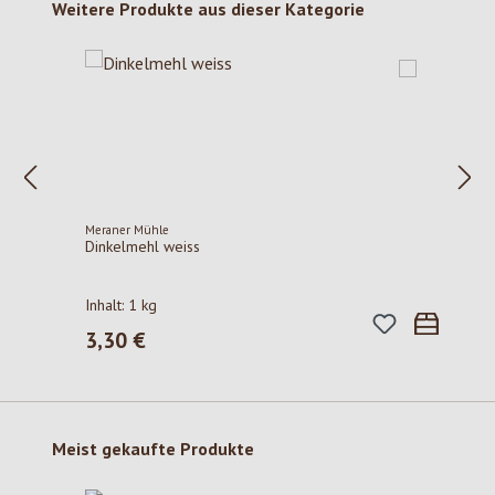
Produktgalerie überspringen
Weitere Produkte aus dieser Kategorie
Meraner Mühle
Dinkelmehl weiss
Inhalt:
1 kg
3,30 €
Regulärer Preis:
Produktgalerie überspringen
Meist gekaufte Produkte