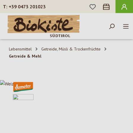
DU HAST 0 PROD
+39 0473 201023
Zum Hauptinhalt springen
Lebensmittel
Getreide, Müsli & Trockenfrüchte
Getreide & Mehl
Bildergalerie überspringen