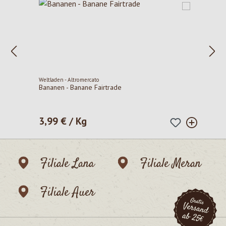
Weltladen - Altromercato
Bananen - Banane Fairtrade
3,99 € / Kg
Regulärer Preis:
Filiale Lana
Filiale Meran
Filiale Auer