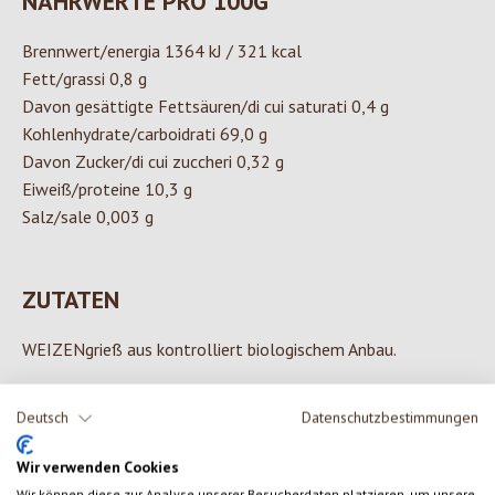
NÄHRWERTE PRO 100G
Brennwert/energia 1364 kJ / 321 kcal
Fett/grassi 0,8 g
Davon gesättigte Fettsäuren/di cui saturati 0,4 g
Kohlenhydrate/carboidrati 69,0 g
Davon Zucker/di cui zuccheri 0,32 g
Eiweiß/proteine 10,3 g
Salz/sale 0,003 g
ZUTATEN
WEIZENgrieß aus kontrolliert biologischem Anbau.
Deutsch
Datenschutzbestimmungen
0 von 0 Bewertungen
Wir verwenden Cookies
Wir können diese zur Analyse unserer Besucherdaten platzieren, um unsere