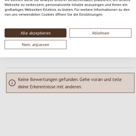
Webseite zu verbessern, personalisierte Inhalte anzuzeigen und Ihnen ein
Gib eine Bewertung ab!
Durchschnittliche Bewertung von 0 von 5 Sternen
großartiges Webseiten-Erlebnis zu bieten. Für weitere Informationen zu den
von uns verwendeten Cookies öffnen Sie die Einstellungen.
Teile deine Erfahrungen mit dem Produkt mit anderen Kunden.
Alle akzeptieren
Ablehnen
SCHREIBE EINE BEWERTUNG
Nein, anpassen
Bewertungen nur in der aktuellen Sprache anzeigen.
Keine Bewertungen gefunden. Gehe voran und teile
deine Erkenntnisse mit anderen.