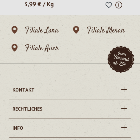
3,99 € / Kg
Regulärer Preis:
Filiale Lana
Filiale Meran
Filiale Auer
KONTAKT
RECHTLICHES
INFO