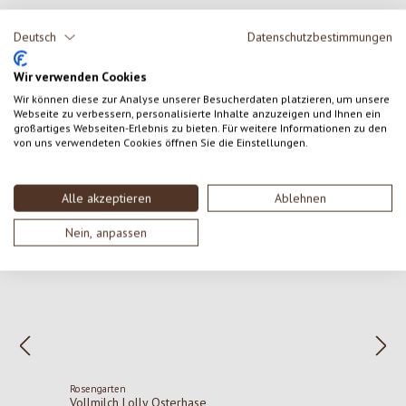
Keine Bewertungen gefunden. Gehe voran und teile
Deutsch
Datenschutzbestimmungen
deine Erkenntnisse mit anderen.
Wir verwenden Cookies
Wir können diese zur Analyse unserer Besucherdaten platzieren, um unsere
Webseite zu verbessern, personalisierte Inhalte anzuzeigen und Ihnen ein
großartiges Webseiten-Erlebnis zu bieten. Für weitere Informationen zu den
von uns verwendeten Cookies öffnen Sie die Einstellungen.
Alle akzeptieren
Ablehnen
Produktgalerie überspringen
Weitere Produkte aus dieser Kategorie
Nein, anpassen
Rosengarten
Vollmilch Lolly Osterhase