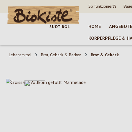
So funktioniert's
Baue
 Hauptinhalt springen
Zur Suche springen
Zur Hauptnavigation springen
HOME
ANGEBOT
KÖRPERPFLEGE & H
Lebensmittel
Brot, Gebäck & Backen
Brot & Gebäck
Bildergalerie überspringen