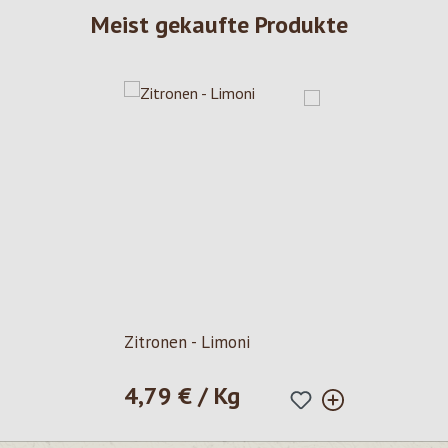
Meist gekaufte Produkte
Zitronen - Limoni
4,79 € / Kg
Regulärer Preis: