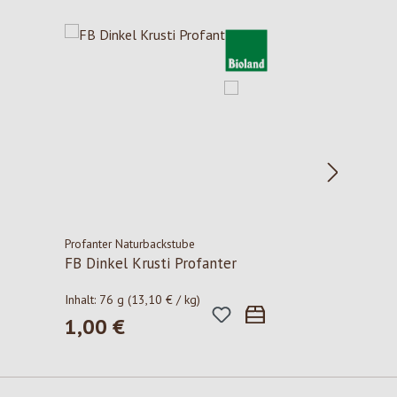
Profanter Naturbackstube
FB Dinkel Krusti Profanter
Inhalt:
76 g
(13,10 € / kg)
1,00 €
Regulärer Preis: