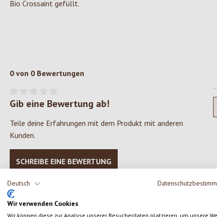
Bio Crossaint gefüllt.
0 von 0 Bewertungen
Gib eine Bewertung ab!
Durchschnittliche Bewertung von 0 von 5 Sternen
Teile deine Erfahrungen mit dem Produkt mit anderen
Kunden.
SCHREIBE EINE BEWERTUNG
Deutsch
Datenschutzbestim
Wir verwenden Cookies
Wir können diese zur Analyse unserer Besucherdaten platzieren, um unsere W