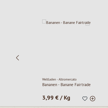
Produktgalerie überspringen
Weltladen - Altromercato
Bananen - Banane Fairtrade
3,99 € / Kg
Regulärer Preis: