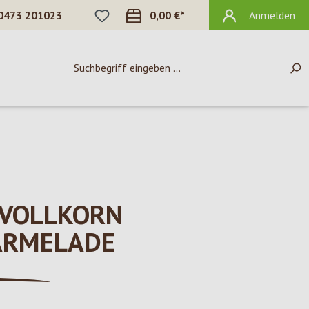
DU HAST 0 PRODUKTE AUF DEM MERKZ
0473 201023
0,00 €*
Anmelden
 VOLLKORN
ARMELADE