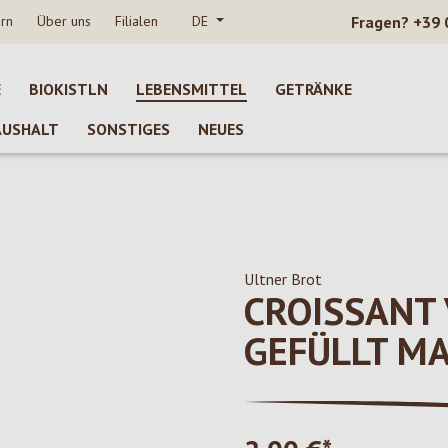
rn
Über uns
Filialen
DE
Fragen?
+39 
E
BIOKISTLN
LEBENSMITTEL
GETRÄNKE
AUSHALT
SONSTIGES
NEUES
Ultner Brot
CROISSANT
GEFÜLLT M