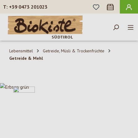
DU HAST 0 PROD
+39 0473 201023
Zum Hauptinhalt springen
Lebensmittel
Getreide, Müsli & Trockenfrüchte
Getreide & Mehl
Bildergalerie überspringen