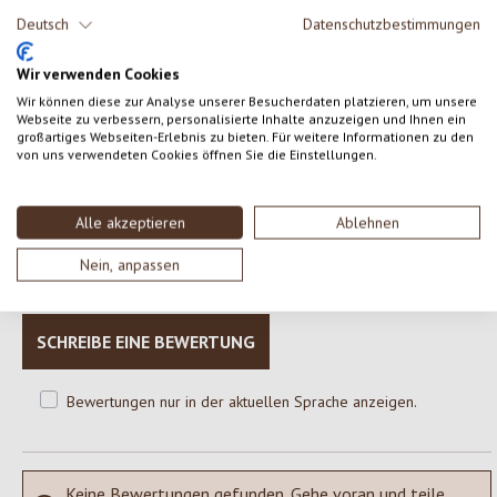
Deutsch
Datenschutzbestimmungen
Erbsen* grün geschält
*aus kontrolliert biologischem Anbau
Wir verwenden Cookies
Wir können diese zur Analyse unserer Besucherdaten platzieren, um unsere
Webseite zu verbessern, personalisierte Inhalte anzuzeigen und Ihnen ein
großartiges Webseiten-Erlebnis zu bieten. Für weitere Informationen zu den
von uns verwendeten Cookies öffnen Sie die Einstellungen.
0 von 0 Bewertungen
Alle akzeptieren
Ablehnen
Gib eine Bewertung ab!
Durchschnittliche Bewertung von 0 von 5 Sternen
Nein, anpassen
Teile deine Erfahrungen mit dem Produkt mit anderen Kunden.
SCHREIBE EINE BEWERTUNG
Bewertungen nur in der aktuellen Sprache anzeigen.
Keine Bewertungen gefunden. Gehe voran und teile