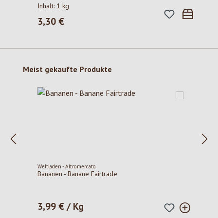
Inhalt:
1 kg
3,30 €
Regulärer Preis:
Produktgalerie überspringen
Meist gekaufte Produkte
Weltladen - Altromercato
Bananen - Banane Fairtrade
3,99 € / Kg
Regulärer Preis: