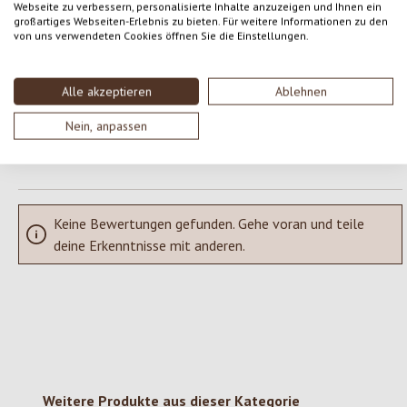
Webseite zu verbessern, personalisierte Inhalte anzuzeigen und Ihnen ein
Gib eine Bewertung ab!
Durchschnittliche Bewertung von 0 von 5 Sternen
großartiges Webseiten-Erlebnis zu bieten. Für weitere Informationen zu den
von uns verwendeten Cookies öffnen Sie die Einstellungen.
Teile deine Erfahrungen mit dem Produkt mit anderen Kunden.
Alle akzeptieren
Ablehnen
SCHREIBE EINE BEWERTUNG
Nein, anpassen
Bewertungen nur in der aktuellen Sprache anzeigen.
Keine Bewertungen gefunden. Gehe voran und teile
deine Erkenntnisse mit anderen.
Produktgalerie überspringen
Weitere Produkte aus dieser Kategorie