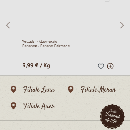
Weltladen - Altromercato
Bananen - Banane Fairtrade
3,99 € / Kg
Regulärer Preis:
Filiale Lana
Filiale Meran
Filiale Auer