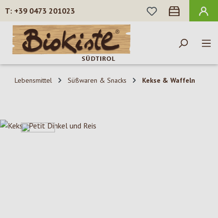
DU HAST 0 PROD
+39 0473 201023
Zum Hauptinhalt springen
Lebensmittel
Süßwaren & Snacks
Kekse & Waffeln
Bildergalerie überspringen