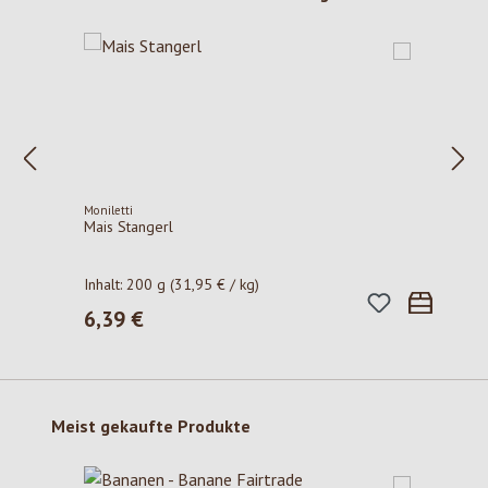
Moniletti
Mais Stangerl
Inhalt:
200 g
(31,95 € / kg)
6,39 €
Regulärer Preis:
Produktgalerie überspringen
Meist gekaufte Produkte