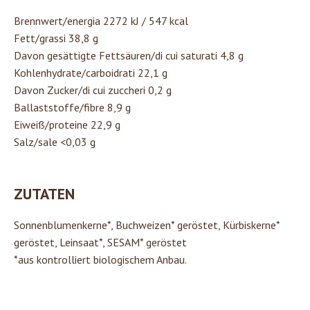
Brennwert/energia 2272 kJ / 547 kcal
Fett/grassi 38,8 g
Davon gesättigte Fettsäuren/di cui saturati 4,8 g
Kohlenhydrate/carboidrati 22,1 g
Davon Zucker/di cui zuccheri 0,2 g
Ballaststoffe/fibre 8,9 g
Eiweiß/proteine 22,9 g
Salz/sale <0,03 g
ZUTATEN
Sonnenblumenkerne*, Buchweizen* geröstet, Kürbiskerne*
geröstet, Leinsaat*, SESAM* geröstet
*aus kontrolliert biologischem Anbau.