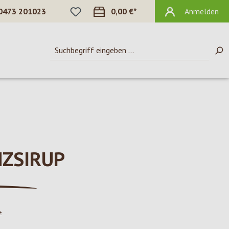
DU HAST 0 PRODUKTE AUF DEM MERKZ
0473 201023
0,00 €*
Anmelden
NZSIRUP
*