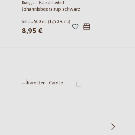
Rungger - Partschillerhof
Johannisbeersirup schwarz
Inhalt:
500 ml
(17,90 € / lt)
8,95 €
Regulärer Preis: