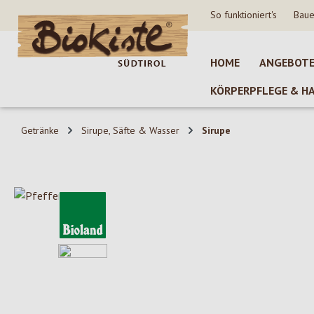
So funktioniert's
Baue
 Hauptinhalt springen
Zur Suche springen
Zur Hauptnavigation springen
HOME
ANGEBOT
KÖRPERPFLEGE & H
Getränke
Sirupe, Säfte & Wasser
Sirupe
Bildergalerie überspringen