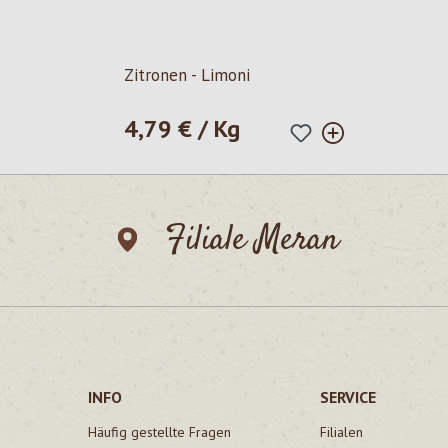
Zitronen - Limoni
4,79 € / Kg
Regulärer Preis:
Filiale Meran
INFO
SERVICE
Häufig gestellte Fragen
Filialen