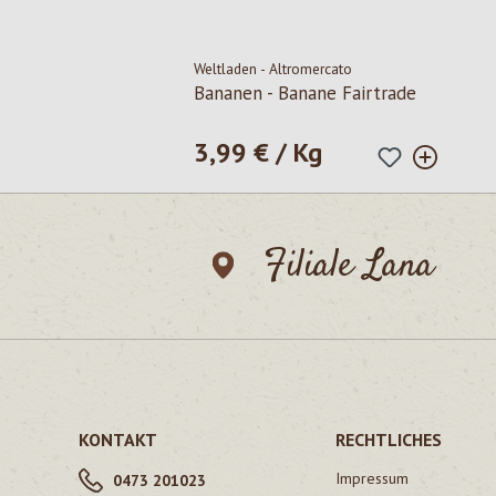
Weltladen - Altromercato
Bananen - Banane Fairtrade
3,99 € / Kg
Regulärer Preis:
Filiale Lana
KONTAKT
RECHTLICHES
Impressum
0473 201023