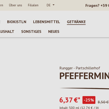
rn
Über uns
Filialen
DE
Fragen?
+39 
E
BIOKISTLN
LEBENSMITTEL
GETRÄNKE
AUSHALT
SONSTIGES
NEUES
Rungger - Partschillerhof
PFEFFERMI
6,37 €*
-25%
8,50 €
Inhalt:
500 ml
(12,74 € / lt)