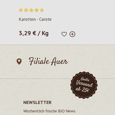
Durchschnittliche Bewertung von 5 von 5 Sternen
Karotten - Carote
3,29 € / Kg
Regulärer Preis:
Filiale Auer
NEWSLETTER
Wöchentlich frische BIO News