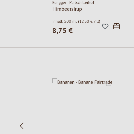
Rungger - Partschillerhof
Himbeersirup
Inhalt:
500 ml
(17,50 € / lt)
8,75 €
Regulärer Preis:
Produktgalerie überspringen