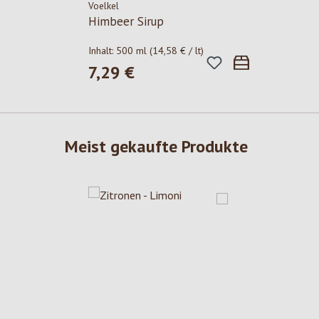
Voelkel
Himbeer Sirup
Inhalt:
500 ml
(14,58 € / lt)
7,29 €
Regulärer Preis:
Meist gekaufte Produkte