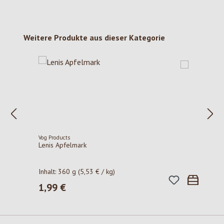
Produktgalerie überspringen
Weitere Produkte aus dieser Kategorie
Vog Products
Lenis Apfelmark
Inhalt:
360 g
(5,53 € / kg)
1,99 €
Regulärer Preis: