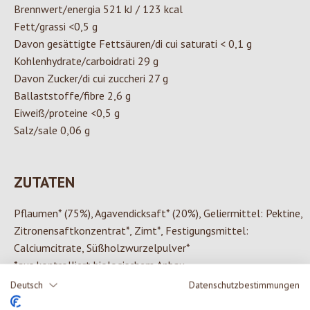
Brennwert/energia 521 kJ / 123 kcal
Fett/grassi <0,5 g
Davon gesättigte Fettsäuren/di cui saturati < 0,1 g
Kohlenhydrate/carboidrati 29 g
Davon Zucker/di cui zuccheri 27 g
Ballaststoffe/fibre 2,6 g
Eiweiß/proteine <0,5 g
Salz/sale 0,06 g
ZUTATEN
Pflaumen* (75%), Agavendicksaft* (20%), Geliermittel: Pektine,
Zitronensaftkonzentrat*, Zimt*, Festigungsmittel:
Calciumcitrate, Süßholzwurzelpulver*
*aus kontrolliert biologischem Anbau
Deutsch
Datenschutzbestimmungen