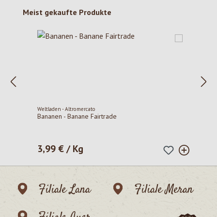
Produktgalerie überspringen
Meist gekaufte Produkte
Weltladen - Altromercato
Bananen - Banane Fairtrade
3,99 € / Kg
Regulärer Preis:
Filiale Lana
Filiale Meran