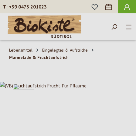
DU HAST 0 PROD
+39 0473 201023
Zum Hauptinhalt springen
Lebensmittel
Eingelegtes & Aufstriche
Marmelade & Fruchtaufstrich
Bildergalerie überspringen