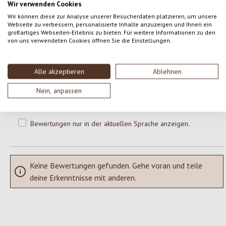
Wir verwenden Cookies
0 von 0 Bewertungen
Wir können diese zur Analyse unserer Besucherdaten platzieren, um unsere
Webseite zu verbessern, personalisierte Inhalte anzuzeigen und Ihnen ein
großartiges Webseiten-Erlebnis zu bieten. Für weitere Informationen zu den
von uns verwendeten Cookies öffnen Sie die Einstellungen.
Gib eine Bewertung ab!
Durchschnittliche Bewertung von 0 von 5 Sternen
Teile deine Erfahrungen mit dem Produkt mit anderen Kunden.
Alle akzeptieren
Ablehnen
Nein, anpassen
SCHREIBE EINE BEWERTUNG
Bewertungen nur in der aktuellen Sprache anzeigen.
Keine Bewertungen gefunden. Gehe voran und teile
deine Erkenntnisse mit anderen.