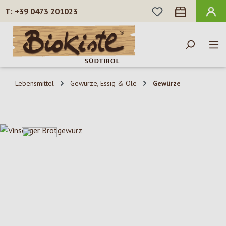
DU HAST 0 PROD
+39 0473 201023
Zum Hauptinhalt springen
Lebensmittel
Gewürze, Essig & Öle
Gewürze
Bildergalerie überspringen