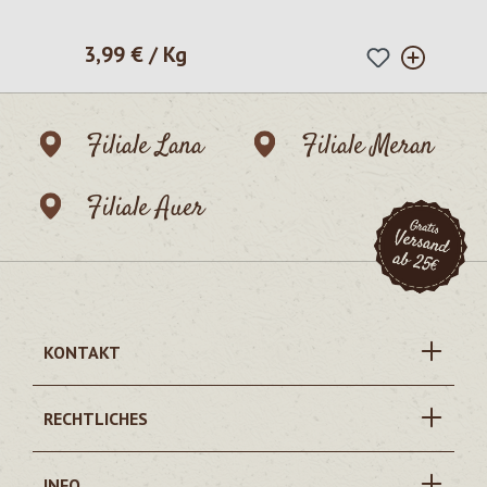
3,99 € / Kg
Regulärer Preis:
Filiale Lana
Filiale Meran
Filiale Auer
KONTAKT
RECHTLICHES
INFO