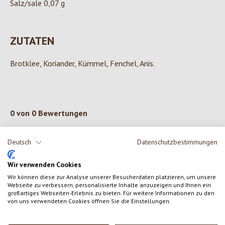
Salz/sale 0,07 g
ZUTATEN
Brotklee, Koriander, Kümmel, Fenchel, Anis.
0 von 0 Bewertungen
Deutsch
Datenschutzbestimmungen
Gib eine Bewertung ab!
Durchschnittliche Bewertung von 0 von 5 Sternen
Teile deine Erfahrungen mit dem Produkt mit anderen Kunden.
Wir verwenden Cookies
Wir können diese zur Analyse unserer Besucherdaten platzieren, um unsere
Webseite zu verbessern, personalisierte Inhalte anzuzeigen und Ihnen ein
SCHREIBE EINE BEWERTUNG
großartiges Webseiten-Erlebnis zu bieten. Für weitere Informationen zu den
von uns verwendeten Cookies öffnen Sie die Einstellungen.
Bewertungen nur in der aktuellen Sprache anzeigen.