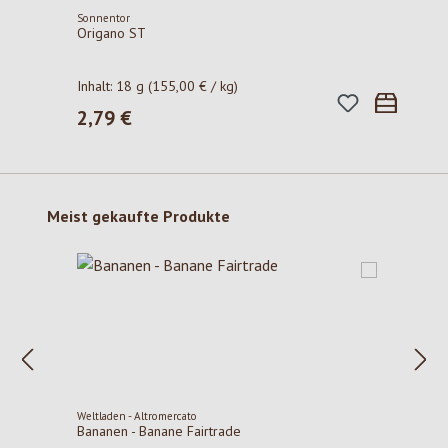
Sonnentor
Origano ST
Inhalt:
18 g
(155,00 € / kg)
2,79 €
Regulärer Preis:
Produktgalerie überspringen
Meist gekaufte Produkte
Weltladen - Altromercato
Bananen - Banane Fairtrade