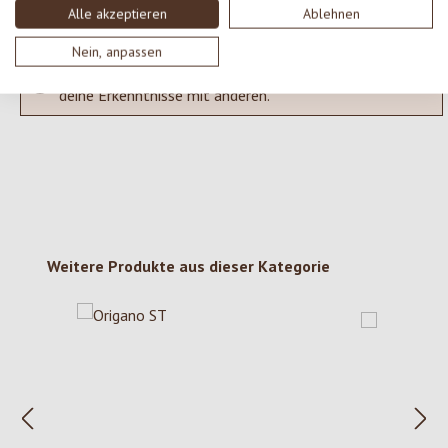
Alle akzeptieren
Ablehnen
Nein, anpassen
Keine Bewertungen gefunden. Gehe voran und teile
deine Erkenntnisse mit anderen.
Produktgalerie überspringen
Weitere Produkte aus dieser Kategorie