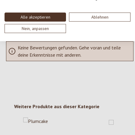
SCHREIBE EINE BEWERTUNG
Alle akzeptieren
Ablehnen
Bewertungen nur in der aktuellen Sprache anzeigen.
Nein, anpassen
Keine Bewertungen gefunden. Gehe voran und teile
deine Erkenntnisse mit anderen.
Produktgalerie überspringen
Weitere Produkte aus dieser Kategorie