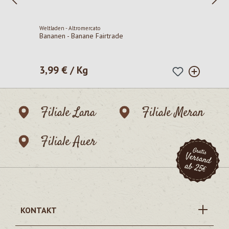
Weltladen - Altromercato
Bananen - Banane Fairtrade
3,99 € / Kg
Regulärer Preis:
Filiale Lana
Filiale Meran
Filiale Auer
KONTAKT