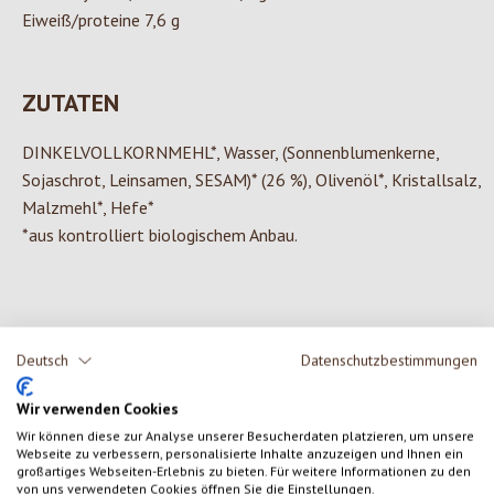
Eiweiß/proteine 7,6 g
ZUTATEN
DINKELVOLLKORNMEHL*, Wasser, (Sonnenblumenkerne,
Sojaschrot, Leinsamen, SESAM)* (26 %), Olivenöl*, Kristallsalz,
Malzmehl*, Hefe*
*aus kontrolliert biologischem Anbau.
0 von 0 Bewertungen
Deutsch
Datenschutzbestimmungen
Wir verwenden Cookies
Gib eine Bewertung ab!
Durchschnittliche Bewertung von 0 von 5 Sternen
Wir können diese zur Analyse unserer Besucherdaten platzieren, um unsere
Webseite zu verbessern, personalisierte Inhalte anzuzeigen und Ihnen ein
Teile deine Erfahrungen mit dem Produkt mit anderen Kunden.
großartiges Webseiten-Erlebnis zu bieten. Für weitere Informationen zu den
von uns verwendeten Cookies öffnen Sie die Einstellungen.