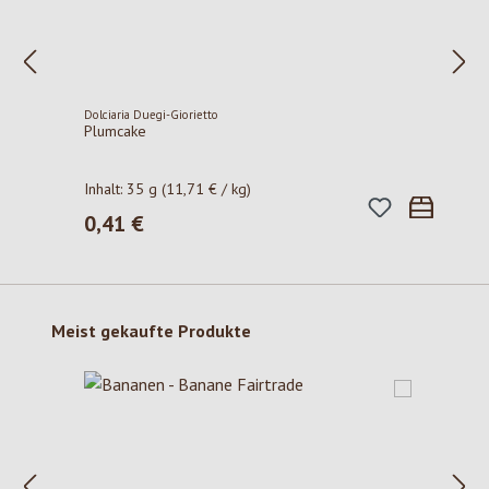
Dolciaria Duegi-Giorietto
Plumcake
Inhalt:
35 g
(11,71 € / kg)
0,41 €
Regulärer Preis:
Produktgalerie überspringen
Meist gekaufte Produkte