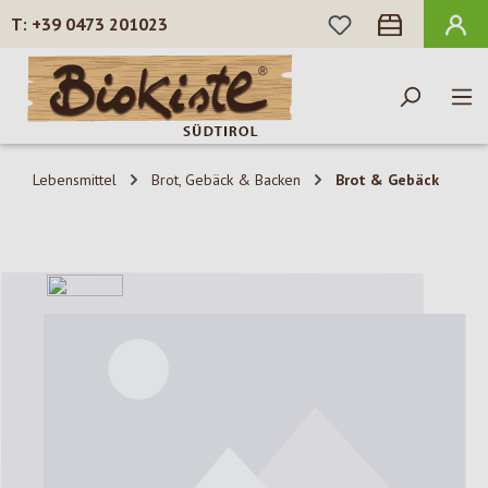
DU HAST 0 PROD
+39 0473 201023
Zum Hauptinhalt springen
Lebensmittel
Brot, Gebäck & Backen
Brot & Gebäck
Bildergalerie überspringen