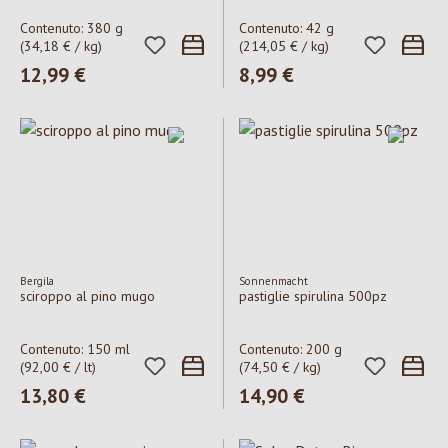
Contenuto:
380 g
Contenuto:
42 g
(34,18 € / kg)
(214,05 € / kg)
Prezzo normale:
12,99 €
Prezzo normale:
8,99 €
Bergila
Sonnenmacht
sciroppo al pino mugo
pastiglie spirulina 500pz
Contenuto:
150 ml
Contenuto:
200 g
(92,00 € / lt)
(74,50 € / kg)
Prezzo normale:
13,80 €
Prezzo normale:
14,90 €