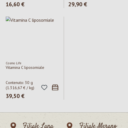
Prezzo normale:
16,60 €
Prezzo normale:
29,90 €
Cosmo Life
Vitamina C liposomiale
Contenuto:
30 g
(1.316,67 € / kg)
Prezzo normale:
39,50 €
Filiale Lana
Filiale Merano