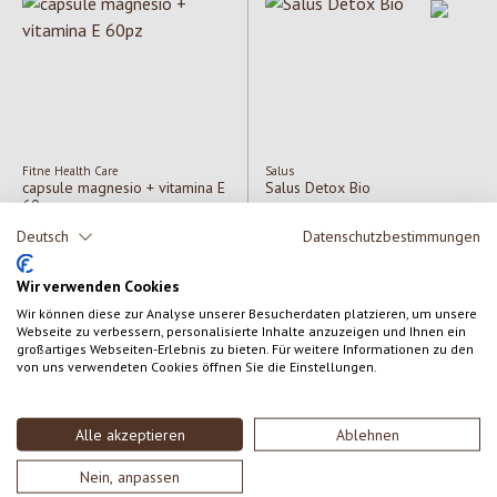
Fitne Health Care
Salus
capsule magnesio + vitamina E
Salus Detox Bio
60pz
Deutsch
Datenschutzbestimmungen
Contenuto:
250 ml
Prezzo normale:
11,99 €
(118,00 € / lt)
Wir verwenden Cookies
Prezzo normale:
29,50 €
Wir können diese zur Analyse unserer Besucherdaten platzieren, um unsere
Webseite zu verbessern, personalisierte Inhalte anzuzeigen und Ihnen ein
großartiges Webseiten-Erlebnis zu bieten. Für weitere Informationen zu den
von uns verwendeten Cookies öffnen Sie die Einstellungen.
Alle akzeptieren
Ablehnen
Nein, anpassen