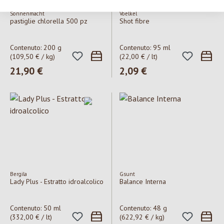
Sonnenmacht
Voelkel
pastiglie chlorella 500 pz
Shot fibre
Contenuto:
200 g
Contenuto:
95 ml
(109,50 € / kg)
(22,00 € / lt)
Prezzo normale:
21,90 €
Prezzo normale:
2,09 €
Bergila
Gsunt
Lady Plus - Estratto idroalcolico
Balance Interna
Contenuto:
50 ml
Contenuto:
48 g
(332,00 € / lt)
(622,92 € / kg)