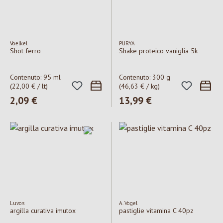
Voelkel
PURYA
Shot ferro
Shake proteico vaniglia 5k
Contenuto:
95 ml
Contenuto:
300 g
(22,00 € / lt)
(46,63 € / kg)
Prezzo normale:
2,09 €
Prezzo normale:
13,99 €
Luvos
A. Vogel
argilla curativa imutox
pastiglie vitamina C 40pz