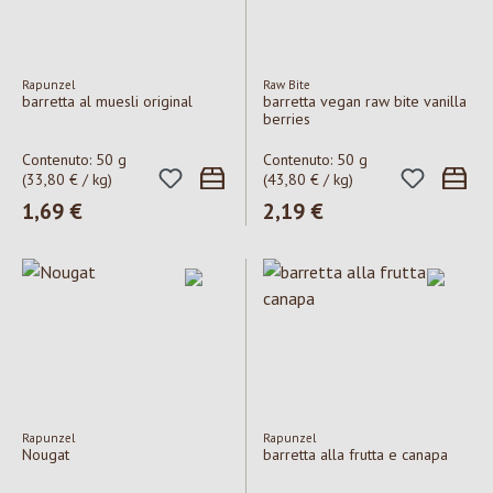
Rapunzel
Raw Bite
barretta al muesli original
barretta vegan raw bite vanilla
berries
Contenuto:
50 g
Contenuto:
50 g
(33,80 € / kg)
(43,80 € / kg)
Prezzo normale:
1,69 €
Prezzo normale:
2,19 €
Rapunzel
Rapunzel
Nougat
barretta alla frutta e canapa