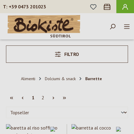
HAI 0 ARTICOLI N
+39 0473 201023
Passa al contenuto principale
FILTRO
Alimenti
Dolciumi & snack
Barrette
Pagina
Pagina
1
2