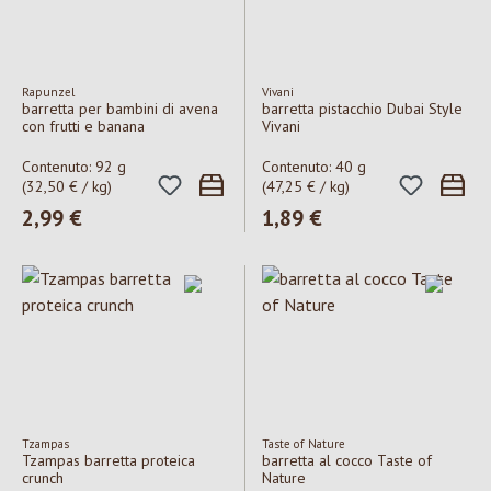
Rapunzel
Vivani
barretta per bambini di avena
barretta pistacchio Dubai Style
con frutti e banana
Vivani
Contenuto:
92 g
Contenuto:
40 g
(32,50 € / kg)
(47,25 € / kg)
Prezzo normale:
2,99 €
Prezzo normale:
1,89 €
Tzampas
Taste of Nature
Tzampas barretta proteica
barretta al cocco Taste of
crunch
Nature