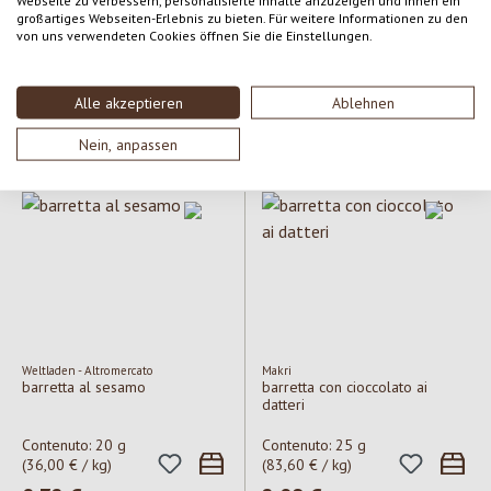
Webseite zu verbessern, personalisierte Inhalte anzuzeigen und Ihnen ein
großartiges Webseiten-Erlebnis zu bieten. Für weitere Informationen zu den
Taste of Nature
Taste of Nature
baretta al goji Taste of Nature
barretta ai mirtilli Taste of
von uns verwendeten Cookies öffnen Sie die Einstellungen.
Nature
Contenuto:
40 g
Contenuto:
40 g
Alle akzeptieren
Ablehnen
(60,00 € / kg)
(60,00 € / kg)
Prezzo normale:
2,40 €
Prezzo normale:
2,40 €
Nein, anpassen
Weltladen - Altromercato
Makri
barretta al sesamo
barretta con cioccolato ai
datteri
Contenuto:
20 g
Contenuto:
25 g
(36,00 € / kg)
(83,60 € / kg)