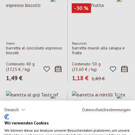
Sconto
-30
%
Vivani
Rapunzel
barretta al cioccolato espresso
barretta muesli alla canapa e
biscotti
frutta
Contenuto:
40 g
Contenuto:
50 g
(37,25 € / kg)
(23,60 € / kg)
Prezzo normale:
1,49 €
Prezzo di vendita:
1,18 €
Prezzo normale:
1,69 €
Deutsch
Datenschutzbestimmungen
Wir verwenden Cookies
Wir können diese zur Analyse unserer Besucherdaten platzieren, um unsere