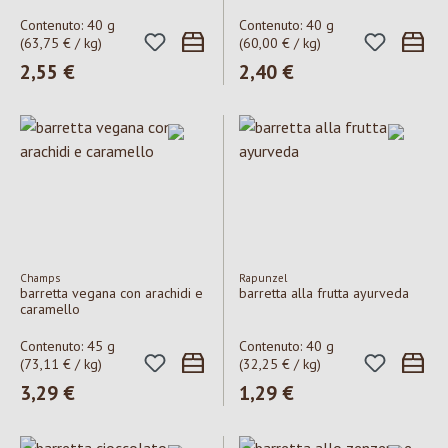
Contenuto:
40 g
Contenuto:
40 g
(63,75 € / kg)
(60,00 € / kg)
Prezzo normale:
2,55 €
Prezzo normale:
2,40 €
Champs
Rapunzel
barretta vegana con arachidi e
barretta alla frutta ayurveda
caramello
Contenuto:
45 g
Contenuto:
40 g
(73,11 € / kg)
(32,25 € / kg)
Prezzo normale:
3,29 €
Prezzo normale:
1,29 €