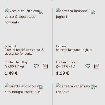
Rapunzel
Rapunzel
Bites di felicità con cocco &
barretta lampone-joghurt
cioccolato fondente
Contenuto:
50 g
Contenuto:
22 g
(29,80 € / kg)
(54,09 € / kg)
Prezzo normale:
1,49 €
Prezzo normale:
1,19 €