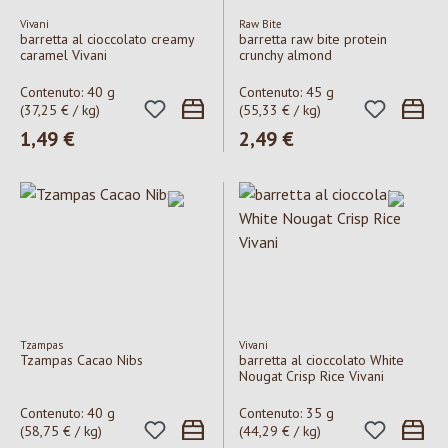
Vivani
Raw Bite
barretta al cioccolato creamy
barretta raw bite protein
caramel Vivani
crunchy almond
Contenuto:
40 g
Contenuto:
45 g
(37,25 € / kg)
(55,33 € / kg)
Prezzo normale:
1,49 €
Prezzo normale:
2,49 €
Tzampas
Vivani
Tzampas Cacao Nibs
barretta al cioccolato White
Nougat Crisp Rice Vivani
Contenuto:
40 g
Contenuto:
35 g
(58,75 € / kg)
(44,29 € / kg)