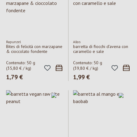
Rapunzel
Allos
Bites di felicità con marzapane
barretta di fiocchi d'avena con
& cioccolato fondente
caramello e sale
Contenuto:
50 g
Contenuto:
50 g
(35,80 € / kg)
(39,80 € / kg)
Prezzo normale:
1,79 €
Prezzo normale:
1,99 €