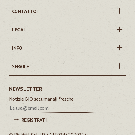
CONTATTO
LEGAL
INFO
SERVICE
NEWSLETTER
Notizie BIO settimanali fresche
REGISTRATI
© Biokistl S.r.l. | P.IVA IT02432070213