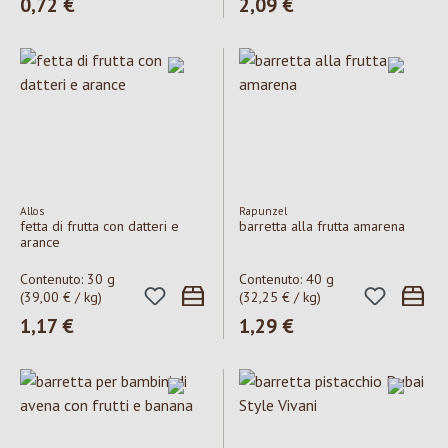
Prezzo normale:
0,72 €
Prezzo normale:
2,09 €
Allos
Rapunzel
fetta di frutta con datteri e
barretta alla frutta amarena
arance
Contenuto:
30 g
Contenuto:
40 g
(39,00 € / kg)
(32,25 € / kg)
Prezzo normale:
1,17 €
Prezzo normale:
1,29 €