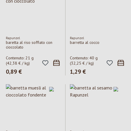
Rapunzel
Rapunzel
baretta al riso soffiato con
barretta al cocco
cioccolato
Contenuto:
21 g
Contenuto:
40 g
(42,38 € / kg)
(32,25 € / kg)
Prezzo normale:
0,89 €
Prezzo normale:
1,29 €