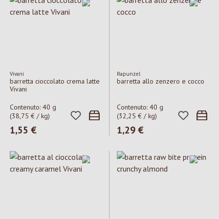
Vivani
Rapunzel
barretta cioccolato crema latte
barretta allo zenzero e cocco
Vivani
Contenuto:
40 g
Contenuto:
40 g
(38,75 € / kg)
(32,25 € / kg)
Prezzo normale:
1,55 €
Prezzo normale:
1,29 €