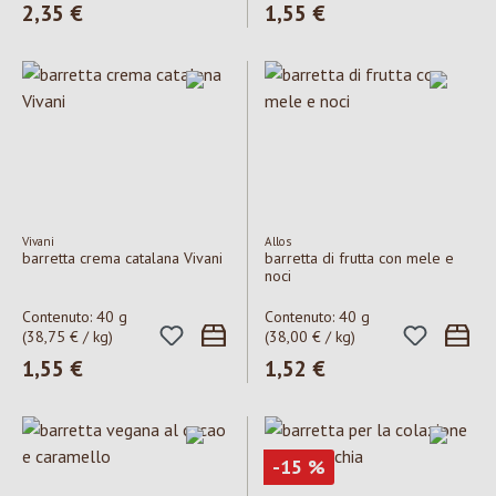
Prezzo normale:
2,35 €
Prezzo normale:
1,55 €
Vivani
Allos
barretta crema catalana Vivani
barretta di frutta con mele e
noci
Contenuto:
40 g
Contenuto:
40 g
(38,75 € / kg)
(38,00 € / kg)
Prezzo normale:
1,55 €
Prezzo normale:
1,52 €
Sconto
-15
%