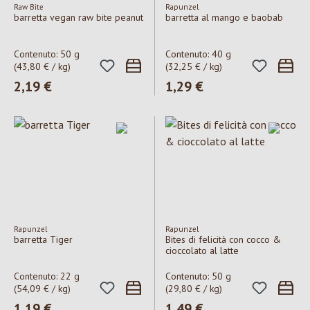
Raw Bite
Rapunzel
barretta vegan raw bite peanut
barretta al mango e baobab
Contenuto:
50 g
Contenuto:
40 g
(43,80 € / kg)
(32,25 € / kg)
Prezzo normale:
2,19 €
Prezzo normale:
1,29 €
Rapunzel
Rapunzel
barretta Tiger
Bites di felicità con cocco &
cioccolato al latte
Contenuto:
22 g
Contenuto:
50 g
(54,09 € / kg)
(29,80 € / kg)
Prezzo normale:
1,19 €
Prezzo normale:
1,49 €