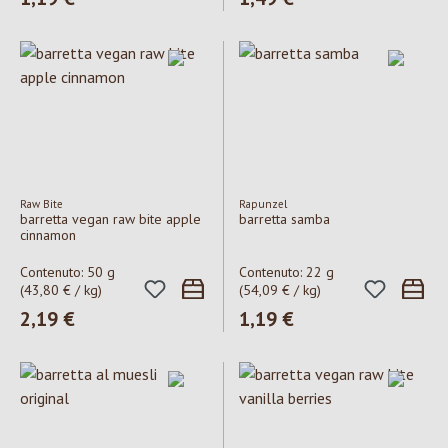
Raw Bite
Rapunzel
barretta vegan raw bite apple
barretta samba
cinnamon
Contenuto:
50 g
Contenuto:
22 g
(43,80 € / kg)
(54,09 € / kg)
Prezzo normale:
2,19 €
Prezzo normale:
1,19 €