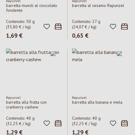
Rapunzel
Rapunzel
barretta muesli al cioccolato
barretta al sesamo Rapunzel
fondente
Contenuto:
50 g
Contenuto:
27 g
(33,80 € / kg)
(24,07 € / kg)
Prezzo normale:
1,69 €
Prezzo normale:
0,65 €
Rapunzel
Rapunzel
barretta alla frutta con
barretta alla banana e mela
cranberry-cashew
Contenuto:
40 g
Contenuto:
40 g
(32,25 € / kg)
(32,25 € / kg)
Prezzo normale:
1,29 €
Prezzo normale:
1,29 €