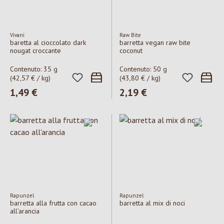
Vivani
Raw Bite
baretta al cioccolato dark
barretta vegan raw bite
nougat croccante
coconut
Contenuto:
35 g
Contenuto:
50 g
(42,57 € / kg)
(43,80 € / kg)
Prezzo normale:
1,49 €
Prezzo normale:
2,19 €
Rapunzel
Rapunzel
barretta alla frutta con cacao
barretta al mix di noci
all'arancia