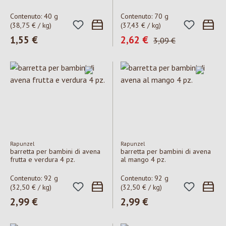
Contenuto:
40 g
Contenuto:
70 g
(38,75 € / kg)
(37,43 € / kg)
Prezzo normale:
1,55 €
Prezzo di vendita:
2,62 €
Prezzo normale:
3,09 €
Rapunzel
Rapunzel
barretta per bambini di avena
barretta per bambini di avena
frutta e verdura 4 pz.
al mango 4 pz.
Contenuto:
92 g
Contenuto:
92 g
(32,50 € / kg)
(32,50 € / kg)
Prezzo normale:
2,99 €
Prezzo normale:
2,99 €