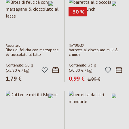
Sconto
-50
%
Rapunzel
NATURATA
Bites di felicità con marzapane
barretta al cioccolato milk &
& cioccolato al latte
crunch
Contenuto:
50 g
Contenuto:
33 g
(35,80 € / kg)
(30,00 € / kg)
Prezzo normale:
1,79 €
Prezzo di vendita:
0,99 €
Prezzo normale:
1,99 €