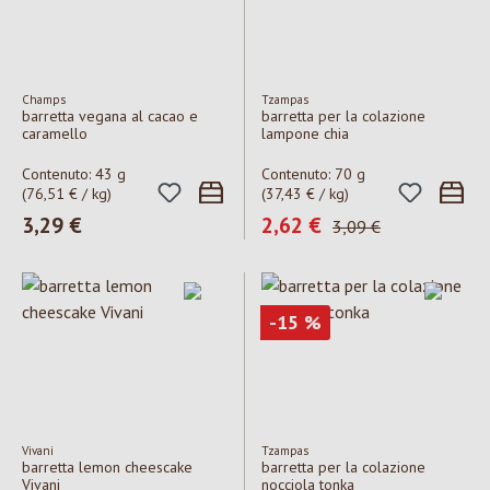
Champs
Tzampas
barretta vegana al cacao e
barretta per la colazione
caramello
lampone chia
Contenuto:
43 g
Contenuto:
70 g
(76,51 € / kg)
(37,43 € / kg)
Prezzo normale:
3,29 €
Prezzo di vendita:
2,62 €
Prezzo normale:
3,09 €
Sconto
-15
%
Vivani
Tzampas
barretta lemon cheescake
barretta per la colazione
Vivani
nocciola tonka