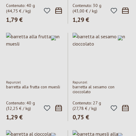
Contenuto:
40 g
Contenuto:
30 g
(44,75 € / kg)
(43,00 € / kg)
Prezzo normale:
1,79 €
Prezzo normale:
1,29 €
Rapunzel
Rapunzel
barretta alla frutta con muesli
barretta al sesamo con
cioccolato
Contenuto:
40 g
Contenuto:
27 g
(32,25 € / kg)
(27,78 € / kg)
Prezzo normale:
1,29 €
Prezzo normale:
0,75 €