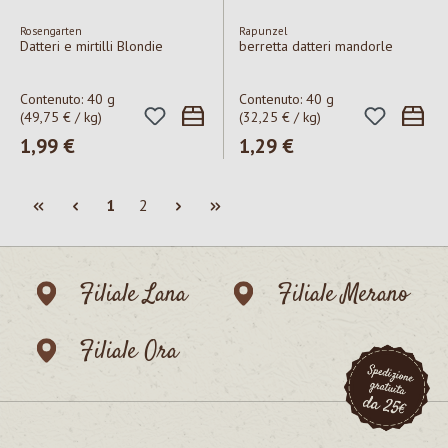
Rosengarten
Rapunzel
Datteri e mirtilli Blondie
berretta datteri mandorle
Contenuto:
40 g
Contenuto:
40 g
(49,75 € / kg)
(32,25 € / kg)
Prezzo normale:
1,99 €
Prezzo normale:
1,29 €
Pagina
Pagina
1
2
Filiale Lana
Filiale Merano
Filiale Ora