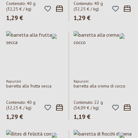
Contenuto:
40 g
Contenuto:
40 g
(32,25 € / kg)
(32,25 € / kg)
Prezzo normale:
1,29 €
Prezzo normale:
1,29 €
Rapunzel
Rapunzel
barretta alla frutta secca
barretta alla crema di cocco
Contenuto:
40 g
Contenuto:
22 g
(32,25 € / kg)
(54,09 € / kg)
Prezzo normale:
1,29 €
Prezzo normale:
1,19 €