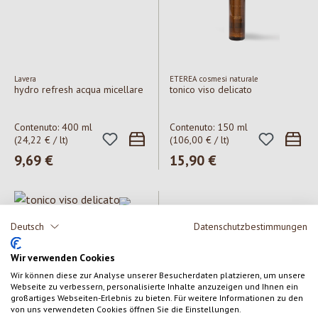
Lavera
ETEREA cosmesi naturale
hydro refresh acqua micellare
tonico viso delicato
Contenuto:
400 ml
Contenuto:
150 ml
(24,22 € / lt)
(106,00 € / lt)
Prezzo normale:
9,69 €
Prezzo normale:
15,90 €
Deutsch
Datenschutzbestimmungen
Wir verwenden Cookies
Wir können diese zur Analyse unserer Besucherdaten platzieren, um unsere
Webseite zu verbessern, personalisierte Inhalte anzuzeigen und Ihnen ein
großartiges Webseiten-Erlebnis zu bieten. Für weitere Informationen zu den
Lavera
von uns verwendeten Cookies öffnen Sie die Einstellungen.
tonico viso delicato