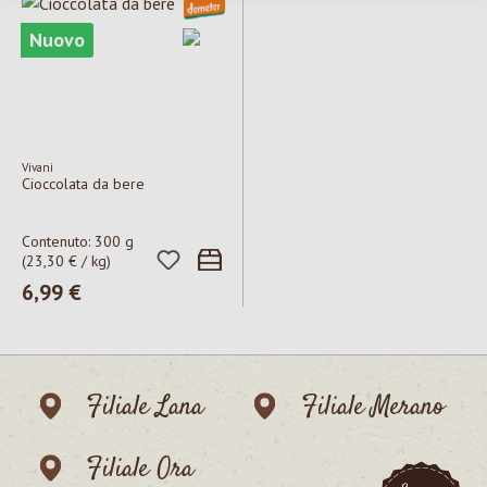
Nuovo
Vivani
Cioccolata da bere
Contenuto:
300 g
(23,30 € / kg)
Prezzo normale:
6,99 €
Filiale Lana
Filiale Merano
Filiale Ora