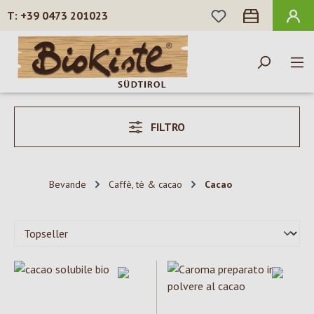
HAI 0 ARTICOLI N
+39 0473 201023
Passa al contenuto principale
FILTRO
Bevande
Caffè, tè & cacao
Cacao