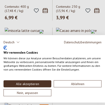
Contenuto:
400 g
Contenuto:
250 g
(17,48 € / kg)
(15,96 € / kg)
Prezzo normale:
6,99 €
Prezzo normale:
3,99 €
Deutsch
Datenschutzbestimmungen
Wir verwenden Cookies
Wir können diese zur Analyse unserer Besucherdaten platzieren, um unsere
Webseite zu verbessern, personalisierte Inhalte anzuzeigen und Ihnen ein
großartiges Webseiten-Erlebnis zu bieten. Für weitere Informationen zu den
Sonnentor
Alce Nero
miscela latte curcuma zenzero
Cacao amaro in polvere
von uns verwendeten Cookies öffnen Sie die Einstellungen.
Contenuto:
60 g
Contenuto:
75 g
Alle akzeptieren
Ablehnen
(94,83 € / kg)
(45,20 € / kg)
Prezzo normale:
5,69 €
Prezzo normale:
3,39 €
Nein, anpassen