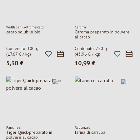
Weltladen - Altromercato
Caroma
cacao solubile bio
Caroma preparato in polvere
al cacao
Contenuto:
300 g
Contenuto:
250 g
(17,67 € / kg)
(43,96 € / kg)
Prezzo normale:
5,30 €
Prezzo normale:
10,99 €
Rapunzel
Rapunzel
Tiger Quick-preparato in
farina di carruba
polvere al cacao