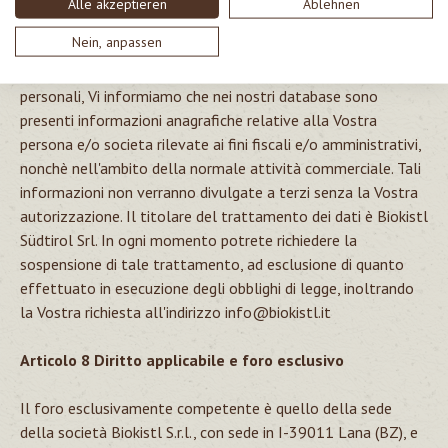
Alle akzeptieren
Ablehnen
Articolo 7 Protezione dei dati
Nein, anpassen
In adempienza con il D. L. 196/2003 sulla tutela dei dati
personali, Vi informiamo che nei nostri database sono
presenti informazioni anagrafiche relative alla Vostra
persona e/o societa rilevate ai fini fiscali e/o amministrativi,
nonchè nell'ambito della normale attività commerciale. Tali
informazioni non verranno divulgate a terzi senza la Vostra
autorizzazione. Il titolare del trattamento dei dati è Biokistl
Südtirol Srl. In ogni momento potrete richiedere la
sospensione di tale trattamento, ad esclusione di quanto
effettuato in esecuzione degli obblighi di legge, inoltrando
la Vostra richiesta all'indirizzo
info@biokistl.it
Articolo 8 Diritto applicabile e foro esclusivo
Il foro esclusivamente competente è quello della sede
della società Biokistl S.r.l., con sede in I-39011 Lana (BZ), e