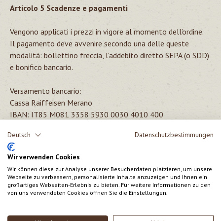
Articolo 5 Scadenze e pagamenti
Vengono applicati i prezzi in vigore al momento dell’ordine.
Il pagamento deve avvenire secondo una delle queste
modalità: bollettino freccia, l'addebito diretto SEPA (o SDD)
e bonifico bancario.
Versamento bancario:
Cassa Raiffeisen Merano
IBAN: IT85 M081 3358 5930 0030 4010 400
Deutsch
Datenschutzbestimmungen
Articolo 6 Garanzia e responsabilità
Wir verwenden Cookies
La corrispondenza tra le immagini dei prodotti ed il loro
Wir können diese zur Analyse unserer Besucherdaten platzieren, um unsere
aspetto reale possono differire.
Webseite zu verbessern, personalisierte Inhalte anzuzeigen und Ihnen ein
Per difetti della merce inviata, Biokistl è responsabile ai
großartiges Webseiten-Erlebnis zu bieten. Für weitere Informationen zu den
von uns verwendeten Cookies öffnen Sie die Einstellungen.
sensi delle vigenti normative sulla compravendita dei beni di
consumo.