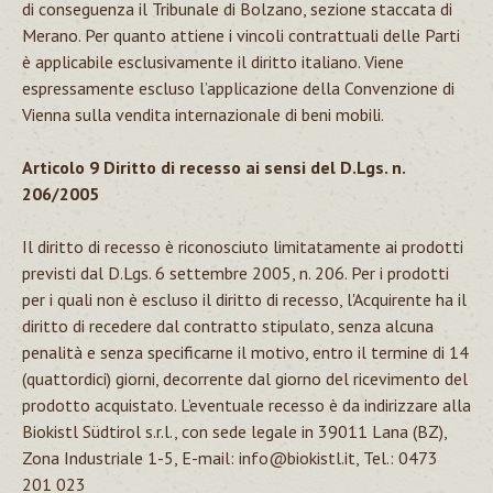
di conseguenza il Tribunale di Bolzano, sezione staccata di
Merano. Per quanto attiene i vincoli contrattuali delle Parti
è applicabile esclusivamente il diritto italiano. Viene
espressamente escluso l’applicazione della Convenzione di
Vienna sulla vendita internazionale di beni mobili.
Articolo 9 Diritto di recesso ai sensi del D.Lgs. n.
206/2005
Il diritto di recesso è riconosciuto limitatamente ai prodotti
previsti dal D.Lgs. 6 settembre 2005, n. 206. Per i prodotti
per i quali non è escluso il diritto di recesso, l'Acquirente ha il
diritto di recedere dal contratto stipulato, senza alcuna
penalità e senza specificarne il motivo, entro il termine di 14
(quattordici) giorni, decorrente dal giorno del ricevimento del
prodotto acquistato. L’eventuale recesso è da indirizzare alla
Biokistl Südtirol s.r.l., con sede legale in 39011 Lana (BZ),
Zona Industriale 1-5, E-mail: info@biokistl.it, Tel.:
0473
201 023