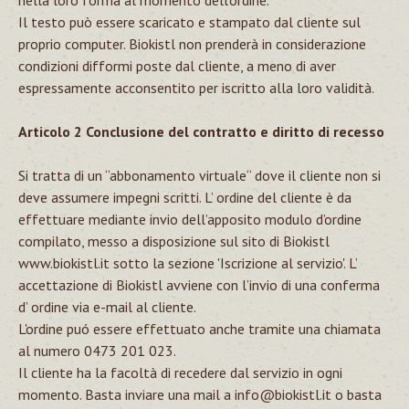
nella loro forma al momento dell’ordine.
Il testo può essere scaricato e stampato dal cliente sul
proprio computer. Biokistl non prenderà in considerazione
condizioni difformi poste dal cliente, a meno di aver
espressamente acconsentito per iscritto alla loro validità.
Articolo 2 Conclusione del contratto e diritto di recesso
Si tratta di un “abbonamento virtuale“ dove il cliente non si
deve assumere impegni scritti. L’ ordine del cliente è da
effettuare mediante invio dell’apposito modulo d’ordine
compilato, messo a disposizione sul sito di Biokistl
www.biokistl.it sotto la sezione 'Iscrizione al servizio'. L’
accettazione di Biokistl avviene con l’invio di una conferma
d’ ordine via e-mail al cliente.
L'ordine puó essere effettuato anche tramite una chiamata
al numero
0473 201 023
.
Il cliente ha la facoltà di recedere dal servizio in ogni
momento. Basta inviare una mail a info@biokistl.it o basta