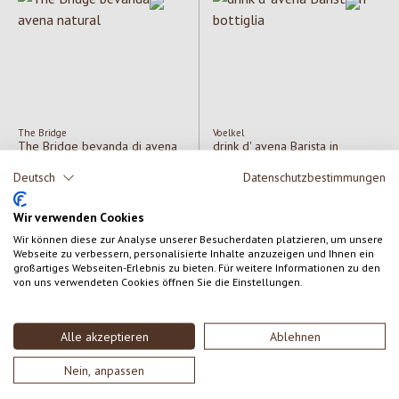
The Bridge
Voelkel
The Bridge bevanda di avena
drink d' avena Barista in
natural
bottiglia
Deutsch
Datenschutzbestimmungen
Contenuto:
500 ml
Contenuto:
0.75 lt
(3,74 € / lt)
(3,85 € / lt)
Wir verwenden Cookies
Prezzo normale:
1,87 €
Prezzo normale:
2,89 €
Wir können diese zur Analyse unserer Besucherdaten platzieren, um unsere
Webseite zu verbessern, personalisierte Inhalte anzuzeigen und Ihnen ein
großartiges Webseiten-Erlebnis zu bieten. Für weitere Informationen zu den
von uns verwendeten Cookies öffnen Sie die Einstellungen.
Alle akzeptieren
Ablehnen
Nein, anpassen