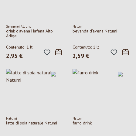
Sennerei Algund
Natumi
drink d'avena Hafena Alto
bevanda d'avena Natumi
Adige
Contenuto:
1 lt
Contenuto:
1 lt
Prezzo normale:
2,95 €
Prezzo normale:
2,59 €
Natumi
Natumi
latte di soia naturale Natumi
farro drink