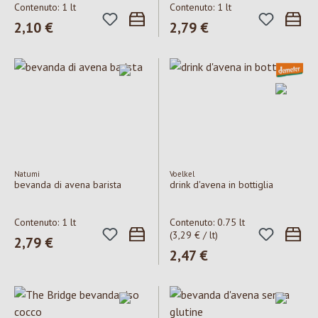
Contenuto:
1 lt
Contenuto:
1 lt
Prezzo normale:
2,10 €
Prezzo normale:
2,79 €
Natumi
Voelkel
bevanda di avena barista
drink d'avena in bottiglia
Contenuto:
1 lt
Contenuto:
0.75 lt
(3,29 € / lt)
Prezzo normale:
2,79 €
Prezzo normale:
2,47 €