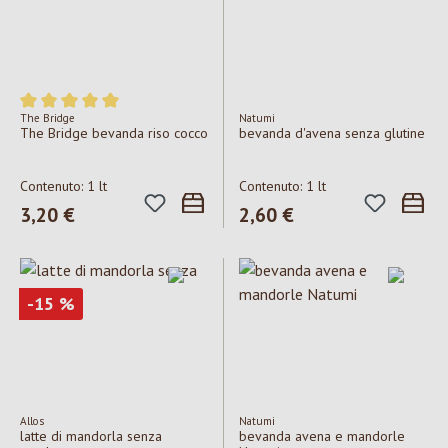
The Bridge
Natumi
Valutazione media di 5 su 5 stelle
The Bridge bevanda riso cocco
bevanda d'avena senza glutine
Contenuto:
1 lt
Contenuto:
1 lt
Prezzo normale:
3,20 €
Prezzo normale:
2,60 €
Sconto
-15
%
Allos
Natumi
latte di mandorla senza
bevanda avena e mandorle