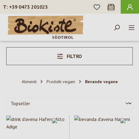
HAI 0 ARTICOLI N
+39 0473 201023
Passa al contenuto principale
FILTRO
Alimenti
Prodotti vegani
Bevande vegane