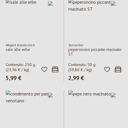
Wegleit Kräuterreich
Sonnentor
sale alle erbe
peperoncino piccante macinato
ST
Contenuto:
250 g
Contenuto:
50 g
(23,96 € / kg)
(59,80 € / kg)
Prezzo normale:
5,99 €
Prezzo normale:
2,99 €