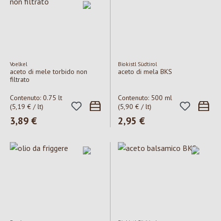
Voelkel
Biokistl Südtirol
aceto di mele torbido non
aceto di mela BKS
filtrato
Contenuto:
0.75 lt
Contenuto:
500 ml
(5,19 € / lt)
(5,90 € / lt)
Prezzo normale:
3,89 €
Prezzo normale:
2,95 €