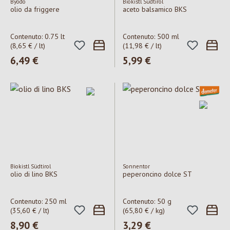
Byodo
Biokistl Südtirol
olio da friggere
aceto balsamico BKS
Contenuto:
0.75 lt
Contenuto:
500 ml
(8,65 € / lt)
(11,98 € / lt)
Prezzo normale:
6,49 €
Prezzo normale:
5,99 €
Biokistl Südtirol
Sonnentor
olio di lino BKS
peperoncino dolce ST
Contenuto:
250 ml
Contenuto:
50 g
(35,60 € / lt)
(65,80 € / kg)
Prezzo normale:
8,90 €
Prezzo normale:
3,29 €