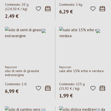
Contenuto:
20 g
Contenuto:
1 kg
(124,50 € / kg)
Prezzo normale:
6,29 €
Prezzo normale:
2,49 €
Rapunzel
Rapunzel
olio di semi di girasole
sale alle 15% erbe e verdura
extravergine
Contenuto:
1 lt
Contenuto:
125 g
(15,92 € / kg)
Prezzo normale:
6,99 €
Prezzo normale:
1,99 €