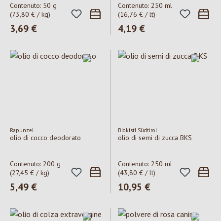
Contenuto:
50 g
Contenuto:
250 ml
(73,80 € / kg)
(16,76 € / lt)
Prezzo normale:
3,69 €
Prezzo normale:
4,19 €
Rapunzel
Biokistl Südtirol
olio di cocco deodorato
olio di semi di zucca BKS
Contenuto:
200 g
Contenuto:
250 ml
(27,45 € / kg)
(43,80 € / lt)
Prezzo normale:
5,49 €
Prezzo normale:
10,95 €