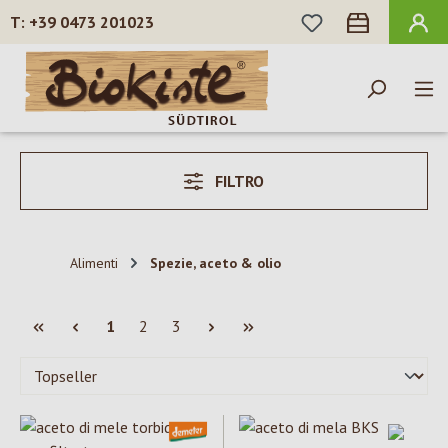
HAI 0 ARTICOLI N
+39 0473 201023
Passa al contenuto principale
FILTRO
Alimenti
Spezie, aceto & olio
Pagina
Pagina
Pagina
1
2
3