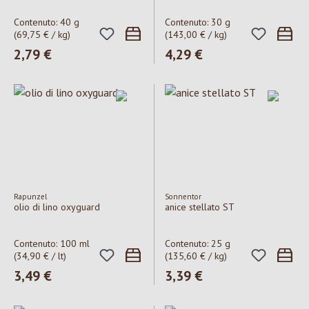
Contenuto:
40 g
Contenuto:
30 g
(69,75 € / kg)
(143,00 € / kg)
Prezzo normale:
2,79 €
Prezzo normale:
4,29 €
Rapunzel
Sonnentor
olio di lino oxyguard
anice stellato ST
Contenuto:
100 ml
Contenuto:
25 g
(34,90 € / lt)
(135,60 € / kg)
Prezzo normale:
3,49 €
Prezzo normale:
3,39 €