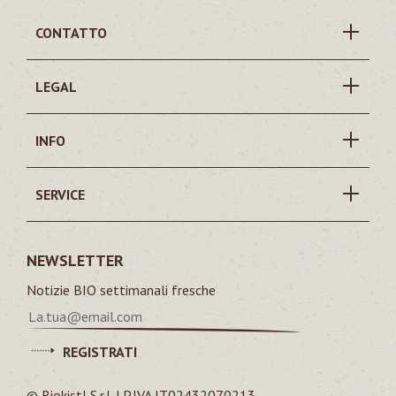
CONTATTO
LEGAL
INFO
SERVICE
NEWSLETTER
Notizie BIO settimanali fresche
REGISTRATI
© Biokistl S.r.l. | P.IVA IT02432070213