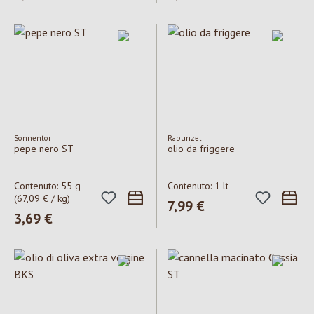
Sonnentor
Rapunzel
pepe nero ST
olio da friggere
Contenuto:
55 g
Contenuto:
1 lt
(67,09 € / kg)
Prezzo normale:
7,99 €
Prezzo normale:
3,69 €