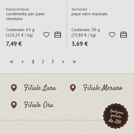
Kräuterschlössl
Sonnentor
condimento per pane
pepe nero macinato
venotano
Contenuto:
65 g
Contenuto:
50 g
(115,23 € / kg)
(73,80 € / kg)
Prezzo normale:
7,49 €
Prezzo normale:
3,69 €
Pagina
Pagina
Pagina
1
2
3
Filiale Lana
Filiale Merano
Filiale Ora