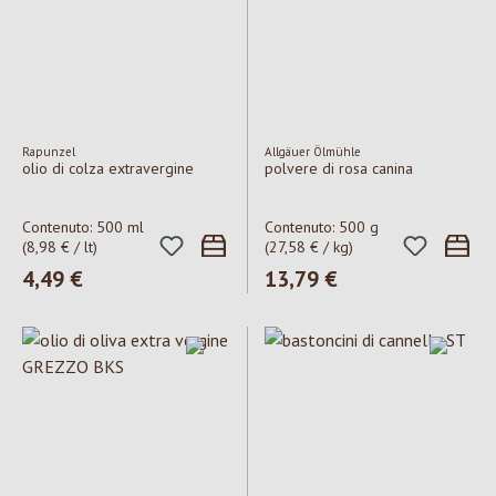
Rapunzel
Allgäuer Ölmühle
olio di colza extravergine
polvere di rosa canina
Contenuto:
500 ml
Contenuto:
500 g
(8,98 € / lt)
(27,58 € / kg)
Prezzo normale:
4,49 €
Prezzo normale:
13,79 €