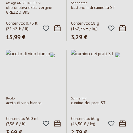
Az. Agr. ANGELINI (BKS)
Sonnentor
olio di oliva extra vergine
bastoncini di cannella ST
GREZZO BKS
Contenuto:
0.75 lt
Contenuto:
18 g
(21,32 € / lt)
(182,78 € / kg)
Prezzo normale:
15,99 €
Prezzo normale:
3,29 €
Byodo
Sonnentor
aceto di vino bianco
cumino dei prati ST
Contenuto:
500 ml
Contenuto:
60 g
(7,38 € / lt)
(46,50 € / kg)
Prezzo normale:
3,69 €
Prezzo normale:
2,79 €