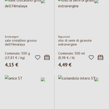
Erntesegen
Rapunzel
sale cristallino grosso
olio di semi di girasole
dell'Himalaya
extravergine
Contenuto:
300 g
Contenuto:
500 ml
(13,83 € / kg)
(8,98 € / lt)
Prezzo normale:
4,15 €
Prezzo normale:
4,49 €