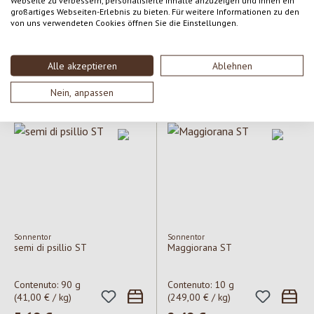
Webseite zu verbessern, personalisierte Inhalte anzuzeigen und Ihnen ein
großartiges Webseiten-Erlebnis zu bieten. Für weitere Informationen zu den
San Vicario
Rapunzel
aceto balsamico di modena
olio di lino oxyguard
von uns verwendeten Cookies öffnen Sie die Einstellungen.
IGP
Contenuto:
500 ml
Contenuto:
500 ml
Alle akzeptieren
Ablehnen
(15,98 € / lt)
(19,98 € / lt)
Prezzo normale:
7,99 €
Prezzo normale:
9,99 €
Nein, anpassen
Sonnentor
Sonnentor
semi di psillio ST
Maggiorana ST
Contenuto:
90 g
Contenuto:
10 g
(41,00 € / kg)
(249,00 € / kg)