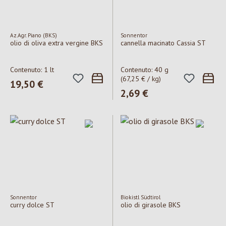
Az.Agr. Piano (BKS)
Sonnentor
olio di oliva extra vergine BKS
cannella macinato Cassia ST
Contenuto:
1 lt
Contenuto:
40 g
(67,25 € / kg)
Prezzo normale:
19,50 €
Prezzo normale:
2,69 €
Sonnentor
Biokistl Südtirol
curry dolce ST
olio di girasole BKS