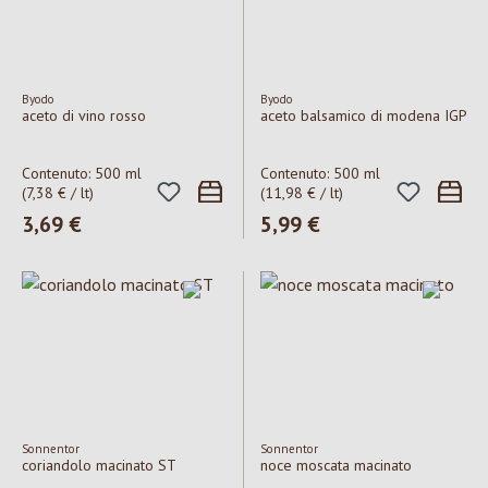
Byodo
Byodo
aceto di vino rosso
aceto balsamico di modena IGP
Contenuto:
500 ml
Contenuto:
500 ml
(7,38 € / lt)
(11,98 € / lt)
Prezzo normale:
3,69 €
Prezzo normale:
5,99 €
Sonnentor
Sonnentor
coriandolo macinato ST
noce moscata macinato