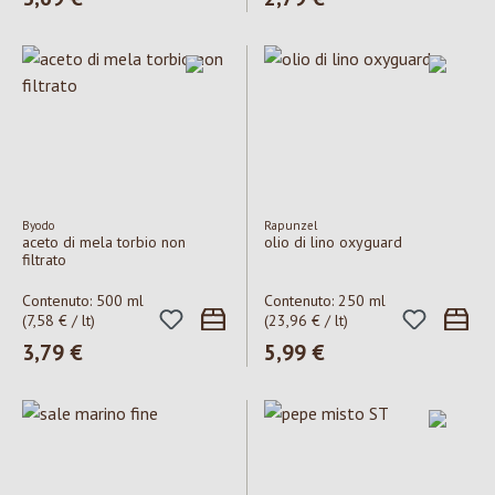
Byodo
Rapunzel
aceto di mela torbio non
olio di lino oxyguard
filtrato
Contenuto:
500 ml
Contenuto:
250 ml
(7,58 € / lt)
(23,96 € / lt)
Prezzo normale:
3,79 €
Prezzo normale:
5,99 €