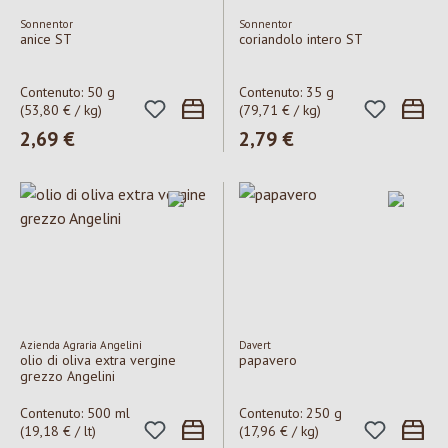
Sonnentor
Sonnentor
anice ST
coriandolo intero ST
Contenuto:
50 g
Contenuto:
35 g
(53,80 € / kg)
(79,71 € / kg)
Prezzo normale:
2,69 €
Prezzo normale:
2,79 €
Azienda Agraria Angelini
Davert
olio di oliva extra vergine
papavero
grezzo Angelini
Contenuto:
500 ml
Contenuto:
250 g
(19,18 € / lt)
(17,96 € / kg)