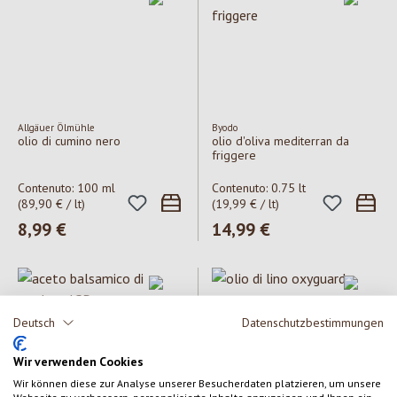
Allgäuer Ölmühle
Byodo
olio di cumino nero
olio d'oliva mediterran da
friggere
Contenuto:
100 ml
Contenuto:
0.75 lt
(89,90 € / lt)
(19,99 € / lt)
Prezzo normale:
8,99 €
Prezzo normale:
14,99 €
Deutsch
Datenschutzbestimmungen
Wir verwenden Cookies
Wir können diese zur Analyse unserer Besucherdaten platzieren, um unsere