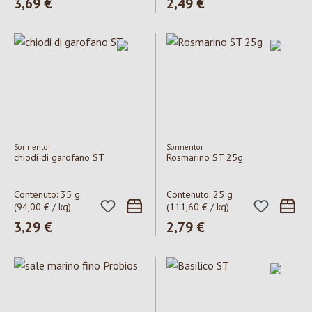
Prezzo normale:
3,69 €
Prezzo normale:
2,49 €
Sonnentor
Sonnentor
chiodi di garofano ST
Rosmarino ST 25g
Contenuto:
35 g
Contenuto:
25 g
(94,00 € / kg)
(111,60 € / kg)
Prezzo normale:
3,29 €
Prezzo normale:
2,79 €