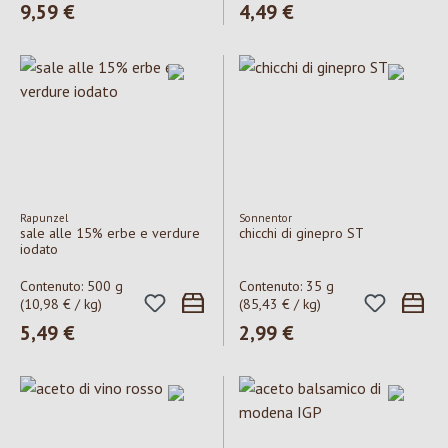
Prezzo normale:
9,59 €
Prezzo normale:
4,49 €
Rapunzel
Sonnentor
sale alle 15% erbe e verdure
chicchi di ginepro ST
iodato
Contenuto:
500 g
Contenuto:
35 g
(10,98 € / kg)
(85,43 € / kg)
Prezzo normale:
5,49 €
Prezzo normale:
2,99 €