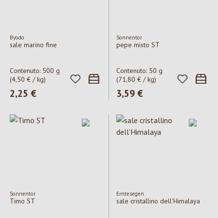
Byodo
Sonnentor
sale marino fine
pepe misto ST
Contenuto:
500 g
Contenuto:
50 g
(4,50 € / kg)
(71,80 € / kg)
Prezzo normale:
2,25 €
Prezzo normale:
3,59 €
Sonnentor
Erntesegen
Timo ST
sale cristallino dell'Himalaya