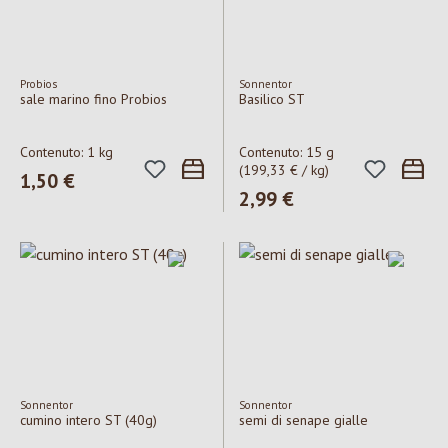
Probios
Sonnentor
sale marino fino Probios
Basilico ST
Contenuto:
1 kg
Contenuto:
15 g
(199,33 € / kg)
Prezzo normale:
1,50 €
Prezzo normale:
2,99 €
Sonnentor
Sonnentor
cumino intero ST (40g)
semi di senape gialle