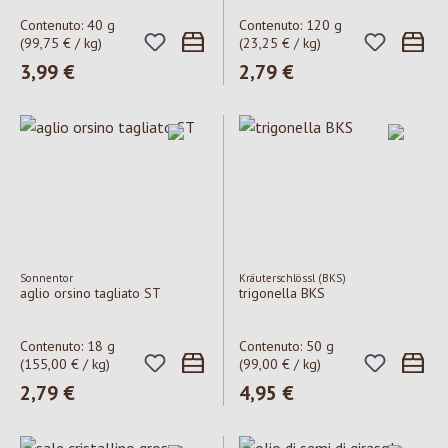
Contenuto:
40 g
Contenuto:
120 g
(99,75 € / kg)
(23,25 € / kg)
Prezzo normale:
3,99 €
Prezzo normale:
2,79 €
Sonnentor
Kräuterschlössl (BKS)
aglio orsino tagliato ST
trigonella BKS
Contenuto:
18 g
Contenuto:
50 g
(155,00 € / kg)
(99,00 € / kg)
Prezzo normale:
2,79 €
Prezzo normale:
4,95 €