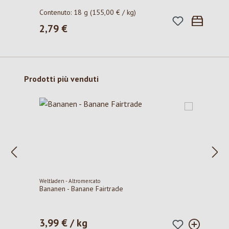
Contenuto:
18 g
(155,00 € / kg)
2,79 €
Prezzo normale:
Salta la galleria dei prodotti
Prodotti più venduti
Weltladen - Altromercato
Bananen - Banane Fairtrade
3,99 € / kg
Prezzo normale: