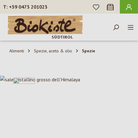
HAI 0 ARTICOLI N
+39 0473 201023
Passa al contenuto principale
Alimenti
Spezie, aceto & olio
Spezie
Salta la galleria di immagini