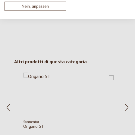
Nessuna recensione trovata Condividi le tue opinioni
Nein, anpassen
con gli altri.
Salta la galleria dei prodotti
Altri prodotti di questa categoria
Sonnentor
Origano ST