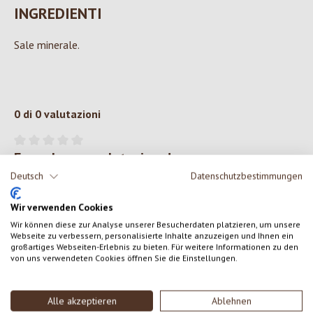
INGREDIENTI
Sale minerale.
0 di 0 valutazioni
Formula una valutazione!
Valutazione media di 0 su 5 stelle
Deutsch
Datenschutzbestimmungen
Condividi le tue esperienze con il prodotto con altri clienti.
Wir verwenden Cookies
SCRIVERE UNA RECENSIONE
Wir können diese zur Analyse unserer Besucherdaten platzieren, um unsere
Webseite zu verbessern, personalisierte Inhalte anzuzeigen und Ihnen ein
großartiges Webseiten-Erlebnis zu bieten. Für weitere Informationen zu den
von uns verwendeten Cookies öffnen Sie die Einstellungen.
Visualizza le valutazioni solo nella lingua corrente.
Alle akzeptieren
Ablehnen