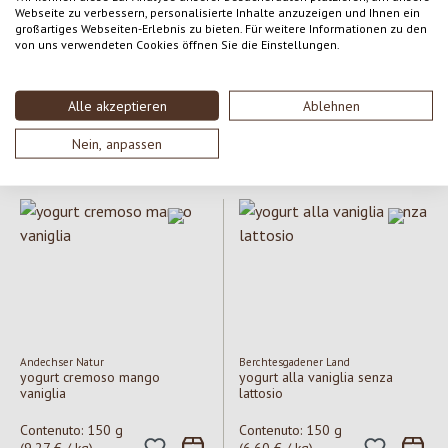
Webseite zu verbessern, personalisierte Inhalte anzuzeigen und Ihnen ein
großartiges Webseiten-Erlebnis zu bieten. Für weitere Informationen zu den
Milchhof Sterzing
Andechser Natur
von uns verwendeten Cookies öffnen Sie die Einstellungen.
yogurt alla pera
Lassi - yogurt da bere mango
Alle akzeptieren
Ablehnen
Contenuto:
125 g
Contenuto:
250 g
(5,52 € / kg)
(6,60 € / kg)
Nein, anpassen
Prezzo normale:
0,69 €
Prezzo normale:
1,65 €
Andechser Natur
Berchtesgadener Land
yogurt cremoso mango
yogurt alla vaniglia senza
vaniglia
lattosio
Contenuto:
150 g
Contenuto:
150 g