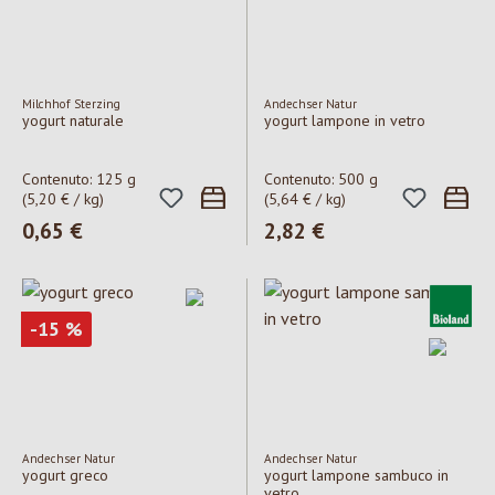
Milchhof Sterzing
Andechser Natur
yogurt naturale
yogurt lampone in vetro
Contenuto:
125 g
Contenuto:
500 g
(5,20 € / kg)
(5,64 € / kg)
Prezzo normale:
0,65 €
Prezzo normale:
2,82 €
Sconto
-15
%
Andechser Natur
Andechser Natur
yogurt greco
yogurt lampone sambuco in
vetro