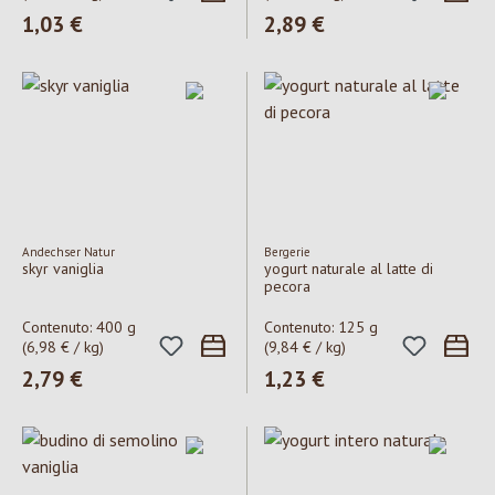
Prezzo normale:
1,03 €
Prezzo normale:
2,89 €
Andechser Natur
Bergerie
skyr vaniglia
yogurt naturale al latte di
pecora
Contenuto:
400 g
Contenuto:
125 g
(6,98 € / kg)
(9,84 € / kg)
Prezzo normale:
2,79 €
Prezzo normale:
1,23 €