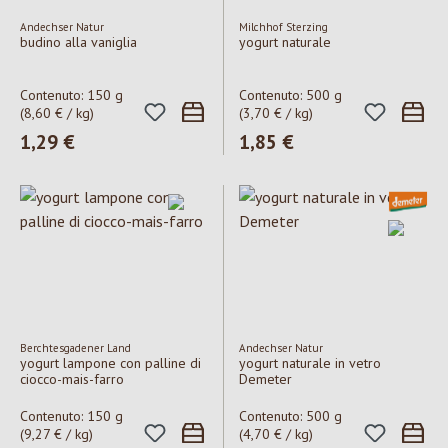
Andechser Natur
Milchhof Sterzing
budino alla vaniglia
yogurt naturale
Contenuto:
150 g
Contenuto:
500 g
(8,60 € / kg)
(3,70 € / kg)
Prezzo normale:
1,29 €
Prezzo normale:
1,85 €
Berchtesgadener Land
Andechser Natur
yogurt lampone con palline di
yogurt naturale in vetro
ciocco-mais-farro
Demeter
Contenuto:
150 g
Contenuto:
500 g
(9,27 € / kg)
(4,70 € / kg)