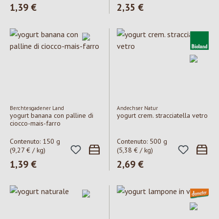
Prezzo normale:
1,39 €
Prezzo normale:
2,35 €
Berchtesgadener Land
Andechser Natur
yogurt banana con palline di
yogurt crem. stracciatella vetro
ciocco-mais-farro
Contenuto:
150 g
Contenuto:
500 g
(9,27 € / kg)
(5,38 € / kg)
Prezzo normale:
1,39 €
Prezzo normale:
2,69 €