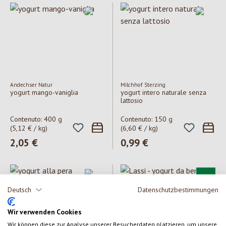
Andechser Natur
Milchhof Sterzing
yogurt mango-vaniglia
yogurt intero naturale senza
lattosio
Contenuto:
400 g
Contenuto:
150 g
(5,12 € / kg)
(6,60 € / kg)
Prezzo normale:
2,05 €
Prezzo normale:
0,99 €
Deutsch
Datenschutzbestimmungen
Wir verwenden Cookies
Wir können diese zur Analyse unserer Besucherdaten platzieren, um unsere