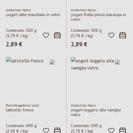
Andechser Natur
Andechser Natur
yogurt latte macchiato in vetro
yogurt frutta pesca maracuja in
vetro
Contenuto:
500 g
Contenuto:
500 g
(5,78 € / kg)
(5,78 € / kg)
Prezzo normale:
2,89 €
Prezzo normale:
2,89 €
Berchtesgadener Land
Andechser Natur
latticello fresco
yogurt leggero alla vaniglia
vetro
Contenuto:
400 g
Contenuto:
500 g
(2,58 € / kg)
(5,78 € / kg)