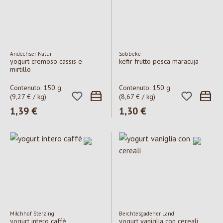
Andechser Natur
Söbbeke
yogurt cremoso cassis e
kefir frutto pesca maracuja
mirtillo
Contenuto:
150 g
Contenuto:
150 g
(9,27 € / kg)
(8,67 € / kg)
Prezzo normale:
1,39 €
Prezzo normale:
1,30 €
Milchhof Sterzing
Berchtesgadener Land
yogurt intero caffè
yogurt vaniglia con cereali