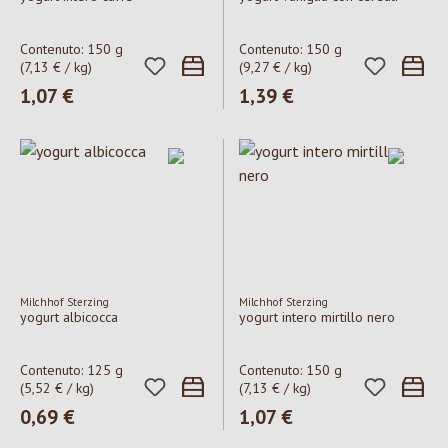
Contenuto:
150 g
Contenuto:
150 g
(7,13 € / kg)
(9,27 € / kg)
Prezzo normale:
1,07 €
Prezzo normale:
1,39 €
Milchhof Sterzing
Milchhof Sterzing
yogurt albicocca
yogurt intero mirtillo nero
Contenuto:
125 g
Contenuto:
150 g
(5,52 € / kg)
(7,13 € / kg)
Prezzo normale:
0,69 €
Prezzo normale:
1,07 €