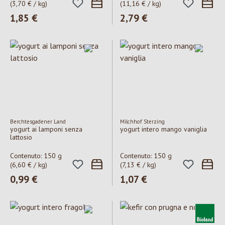
(3,70 € / kg)
(11,16 € / kg)
Prezzo normale:
1,85 €
Prezzo normale:
2,79 €
Berchtesgadener Land
Milchhof Sterzing
yogurt ai lamponi senza
yogurt intero mango vaniglia
lattosio
Contenuto:
150 g
Contenuto:
150 g
(6,60 € / kg)
(7,13 € / kg)
Prezzo normale:
0,99 €
Prezzo normale:
1,07 €