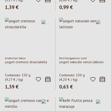
(9,27 € / kg)
(6,60 € / kg)
Prezzo normale:
1,39 €
Prezzo normale:
0,99 €
Andechser Natur
Berchtesgadener Land
yogurt cremoso stracciatella
yogurt naturale senza lattosio
Contenuto:
150 g
Contenuto:
150 g
(9,27 € / kg)
(4,20 € / kg)
Prezzo normale:
1,39 €
Prezzo normale:
0,63 €