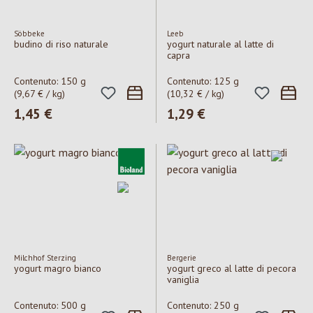
Söbbeke
Leeb
budino di riso naturale
yogurt naturale al latte di
capra
Contenuto:
150 g
Contenuto:
125 g
(9,67 € / kg)
(10,32 € / kg)
Prezzo normale:
1,45 €
Prezzo normale:
1,29 €
Milchhof Sterzing
Bergerie
yogurt magro bianco
yogurt greco al latte di pecora
vaniglia
Contenuto:
500 g
Contenuto:
250 g