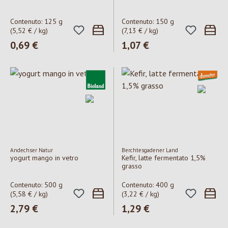
Contenuto:
125 g
Contenuto:
150 g
(5,52 € / kg)
(7,13 € / kg)
Prezzo normale:
0,69 €
Prezzo normale:
1,07 €
Andechser Natur
Berchtesgadener Land
yogurt mango in vetro
Kefir, latte fermentato 1,5%
grasso
Contenuto:
500 g
Contenuto:
400 g
(5,58 € / kg)
(3,22 € / kg)
Prezzo normale:
2,79 €
Prezzo normale:
1,29 €