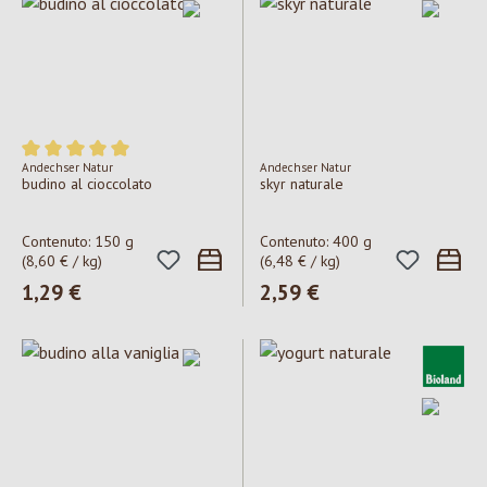
Andechser Natur
Andechser Natur
Valutazione media di 5 su 5 stelle
budino al cioccolato
skyr naturale
Contenuto:
150 g
Contenuto:
400 g
(8,60 € / kg)
(6,48 € / kg)
Prezzo normale:
1,29 €
Prezzo normale:
2,59 €