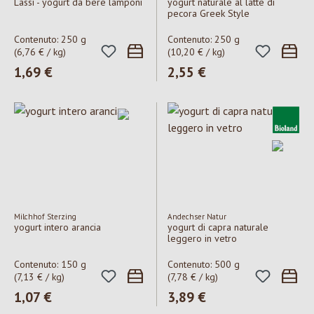
Lassi - yogurt da bere lamponi
yogurt naturale al latte di
pecora Greek Style
Contenuto:
250 g
Contenuto:
250 g
(6,76 € / kg)
(10,20 € / kg)
Prezzo normale:
1,69 €
Prezzo normale:
2,55 €
Milchhof Sterzing
Andechser Natur
yogurt intero arancia
yogurt di capra naturale
leggero in vetro
Contenuto:
150 g
Contenuto:
500 g
(7,13 € / kg)
(7,78 € / kg)
Prezzo normale:
1,07 €
Prezzo normale:
3,89 €