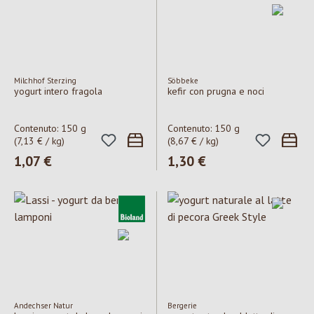
Milchhof Sterzing
Söbbeke
yogurt intero fragola
kefir con prugna e noci
Contenuto:
150 g
Contenuto:
150 g
(7,13 € / kg)
(8,67 € / kg)
Prezzo normale:
1,07 €
Prezzo normale:
1,30 €
Andechser Natur
Bergerie