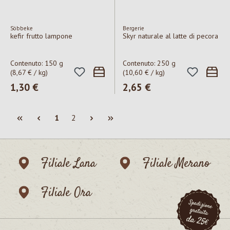
Söbbeke
Bergerie
kefir frutto lampone
Skyr naturale al latte di pecora
Contenuto:
150 g
Contenuto:
250 g
(8,67 € / kg)
(10,60 € / kg)
Prezzo normale:
1,30 €
Prezzo normale:
2,65 €
Pagina
Pagina
1
2
Filiale Lana
Filiale Merano
Filiale Ora