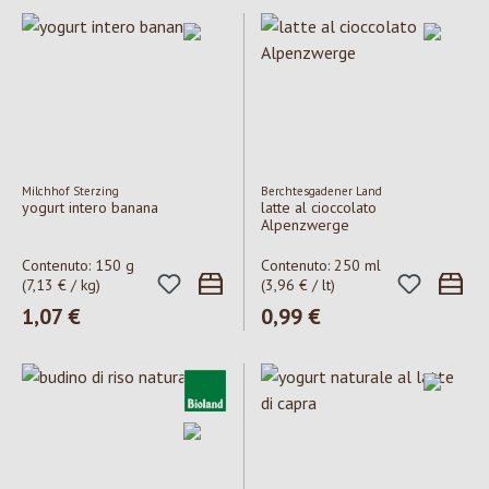
Milchhof Sterzing
Berchtesgadener Land
yogurt intero banana
latte al cioccolato
Alpenzwerge
Contenuto:
150 g
Contenuto:
250 ml
(7,13 € / kg)
(3,96 € / lt)
Prezzo normale:
1,07 €
Prezzo normale:
0,99 €