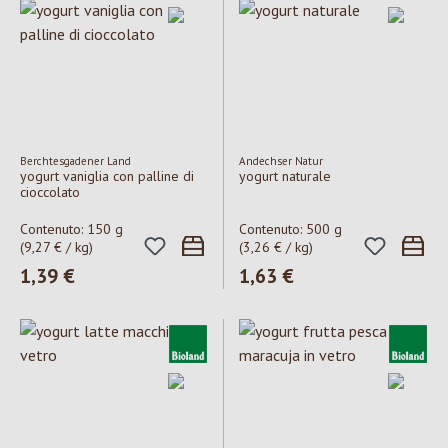
Berchtesgadener Land
Andechser Natur
yogurt vaniglia con palline di
yogurt naturale
cioccolato
Contenuto:
150 g
Contenuto:
500 g
(9,27 € / kg)
(3,26 € / kg)
Prezzo normale:
1,39 €
Prezzo normale:
1,63 €