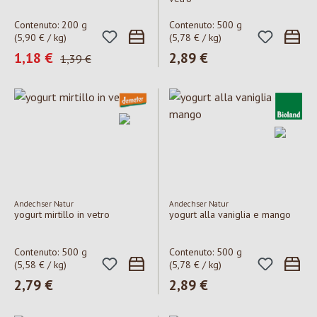
Contenuto:
200 g
Contenuto:
500 g
(5,90 € / kg)
(5,78 € / kg)
Prezzo di vendita:
1,18 €
Prezzo normale:
2,89 €
Prezzo normale:
1,39 €
Andechser Natur
Andechser Natur
yogurt mirtillo in vetro
yogurt alla vaniglia e mango
Contenuto:
500 g
Contenuto:
500 g
(5,58 € / kg)
(5,78 € / kg)
Prezzo normale:
2,79 €
Prezzo normale:
2,89 €