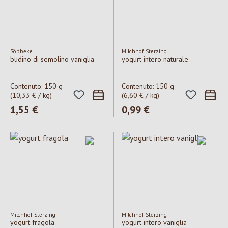
Söbbeke
Milchhof Sterzing
budino di semolino vaniglia
yogurt intero naturale
Contenuto:
150 g
Contenuto:
150 g
(10,33 € / kg)
(6,60 € / kg)
Prezzo normale:
1,55 €
Prezzo normale:
0,99 €
Milchhof Sterzing
Milchhof Sterzing
yogurt fragola
yogurt intero vaniglia