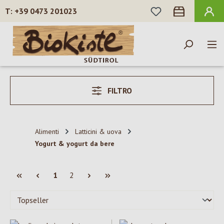
HAI 0 ARTICOLI N
+39 0473 201023
Passa al contenuto principale
FILTRO
Alimenti
Latticini & uova
Yogurt & yogurt da bere
Pagina
Pagina
1
2