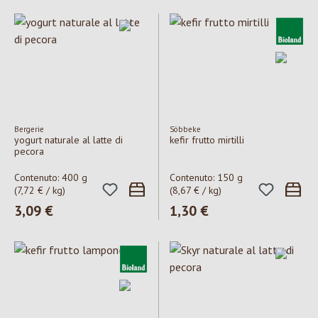
Bergerie
Söbbeke
yogurt naturale al latte di
kefir frutto mirtilli
pecora
Contenuto:
400 g
Contenuto:
150 g
(7,72 € / kg)
(8,67 € / kg)
Prezzo normale:
3,09 €
Prezzo normale:
1,30 €