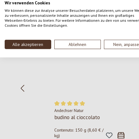
Wir verwenden Cookies
Wir können diese zur Analyse unserer Besucherdaten platzieren, um unsere W
zu verbessern, personalisierte Inhalte anzuzeigen und Ihnen ein großartiges
Webseiten-Erlebnis zu bieten. Für weitere Informationen zu den von uns verwe
Cookies öffnen Sie die Einstellungen.
Salta la galleria dei prodotti
Alle akzeptieren
Ablehnen
Nein, anpass
Andechser Natur
Valutazione media di 5 su 5 stelle
budino al cioccolato
Contenuto:
150 g
(8,60 € /
kg)