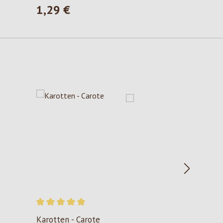
1,29 €
Prezzo normale:
Valutazione media di 5 su 5 stelle
Karotten - Carote