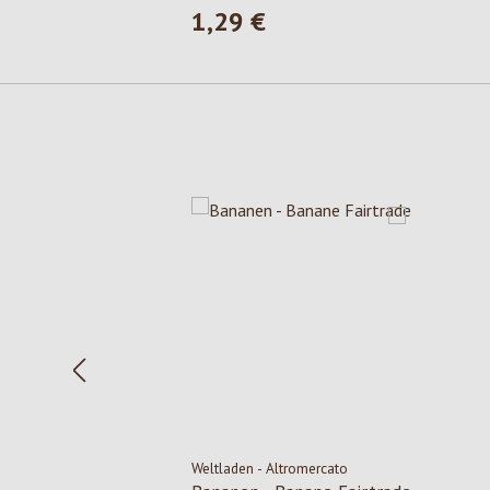
1,29 €
Prezzo normale:
Salta la galleria dei prodotti
Weltladen - Altromercato