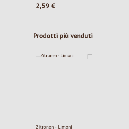
2,59 €
Prezzo normale:
Prodotti più venduti
Zitronen - Limoni