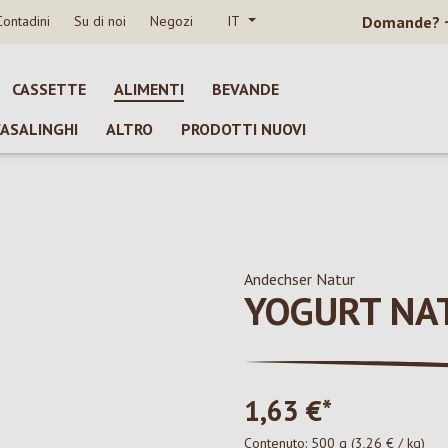
Contadini
Su di noi
Negozi
IT
Domande?
CASSETTE
ALIMENTI
BEVANDE
CASALINGHI
ALTRO
PRODOTTI NUOVI
Andechser Natur
YOGURT NA
1,63 €*
Contenuto:
500 g
(3,26 € / kg)