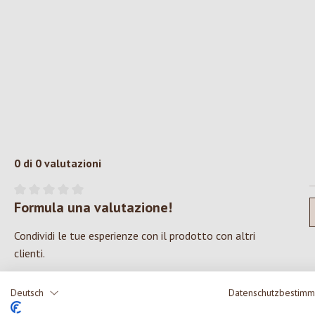
0 di 0 valutazioni
Formula una valutazione!
Valutazione media di 0 su 5 stelle
Condividi le tue esperienze con il prodotto con altri
clienti.
SCRIVERE UNA RECENSIONE
Deutsch
Datenschutzbestim