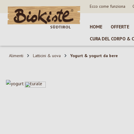
Ecco come funziona
sa al contenuto principale
Salta alla ricerca
Passa alla navigazione principale
HOME
OFFERTE
CURA DEL CORPO & 
Alimenti
Latticini & uova
Yogurt & yogurt da bere
Salta la galleria di immagini