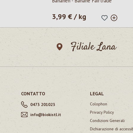
Bananen - Banane Fairtrade
3,99 € / kg
Prezzo normale:
Filiale Lana
CONTATTO
LEGAL
Colophon
0473 201023
Privacy Policy
info@biokistl.it
Condizioni Generali
Dichiarazione di accessib