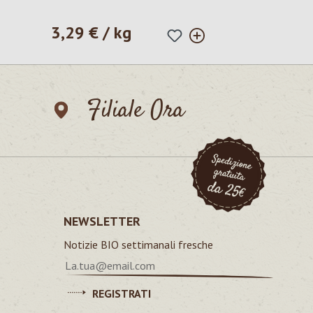
3,29 € / kg
Prezzo normale:
Filiale Ora
NEWSLETTER
Notizie BIO settimanali fresche
REGISTRATI