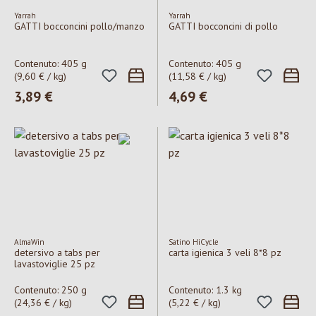
Yarrah
Yarrah
GATTI bocconcini pollo/manzo
GATTI bocconcini di pollo
Contenuto:
405 g
Contenuto:
405 g
(9,60 € / kg)
(11,58 € / kg)
Prezzo normale:
3,89 €
Prezzo normale:
4,69 €
AlmaWin
Satino HiCycle
detersivo a tabs per
carta igienica 3 veli 8*8 pz
lavastoviglie 25 pz
Contenuto:
250 g
Contenuto:
1.3 kg
(24,36 € / kg)
(5,22 € / kg)