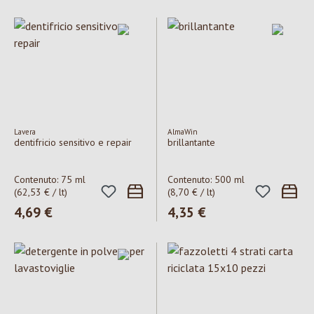
Lavera
AlmaWin
dentifricio sensitivo e repair
brillantante
Contenuto:
75 ml
Contenuto:
500 ml
(62,53 € / lt)
(8,70 € / lt)
Prezzo normale:
4,69 €
Prezzo normale:
4,35 €