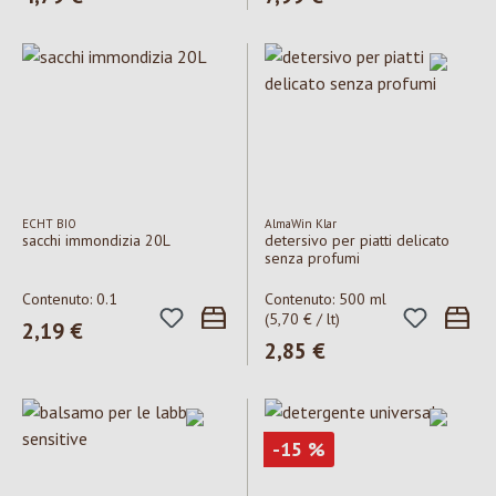
ECHT BIO
AlmaWin Klar
sacchi immondizia 20L
detersivo per piatti delicato
senza profumi
Contenuto:
0.1
Contenuto:
500 ml
(5,70 € / lt)
Prezzo normale:
2,19 €
Prezzo normale:
2,85 €
Sconto
-15
%