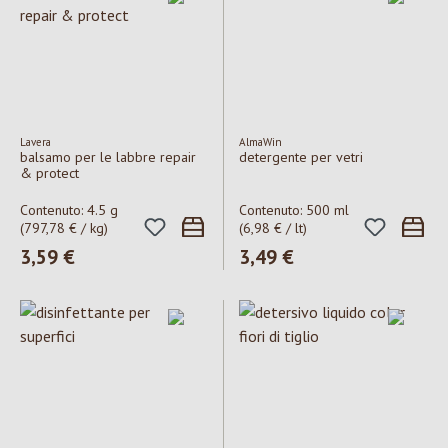
Lavera
AlmaWin
balsamo per le labbre repair
detergente per vetri
& protect
Contenuto:
4.5 g
Contenuto:
500 ml
(797,78 € / kg)
(6,98 € / lt)
Prezzo normale:
3,59 €
Prezzo normale:
3,49 €