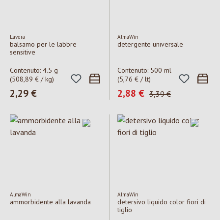
Lavera
AlmaWin
balsamo per le labbre
detergente universale
sensitive
Contenuto:
4.5 g
Contenuto:
500 ml
(508,89 € / kg)
(5,76 € / lt)
Prezzo normale:
2,29 €
Prezzo di vendita:
2,88 €
Prezzo normale:
3,39 €
AlmaWin
AlmaWin
ammorbidente alla lavanda
detersivo liquido color fiori di
tiglio