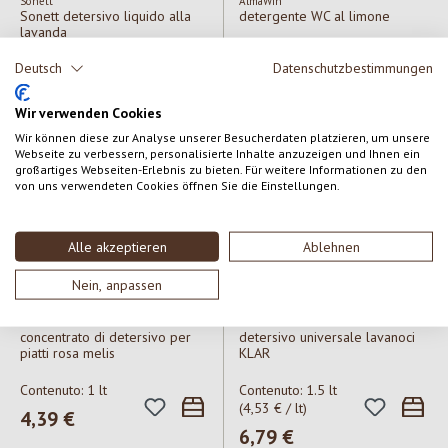
Sonett
AlmaWin
Sonett detersivo liquido alla
detergente WC al limone
lavanda
Deutsch
Datenschutzbestimmungen
Contenuto:
2 lt
Contenuto:
0.75 lt
(4,98 € / lt)
(5,13 € / lt)
Prezzo normale:
9,95 €
Prezzo normale:
3,85 €
Wir verwenden Cookies
Wir können diese zur Analyse unserer Besucherdaten platzieren, um unsere
Webseite zu verbessern, personalisierte Inhalte anzuzeigen und Ihnen ein
großartiges Webseiten-Erlebnis zu bieten. Für weitere Informationen zu den
von uns verwendeten Cookies öffnen Sie die Einstellungen.
Alle akzeptieren
Ablehnen
Nein, anpassen
AlmaWin
AlmaWin Klar
concentrato di detersivo per
detersivo universale lavanoci
piatti rosa melis
KLAR
Contenuto:
1 lt
Contenuto:
1.5 lt
(4,53 € / lt)
Prezzo normale:
4,39 €
Prezzo normale:
6,79 €