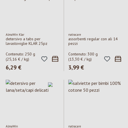
AlmaWin Klar
natracare
detersivo a tabs per
assorbenti regular con ali 14
lavastoviglie KLAR 25pz
pezzi
Contenuto:
250 g
Contenuto:
300 g
(25,16 € / kg)
(13,30 € / kg)
Prezzo normale:
6,29 €
Prezzo normale:
3,99 €
AlmaWin
natracare