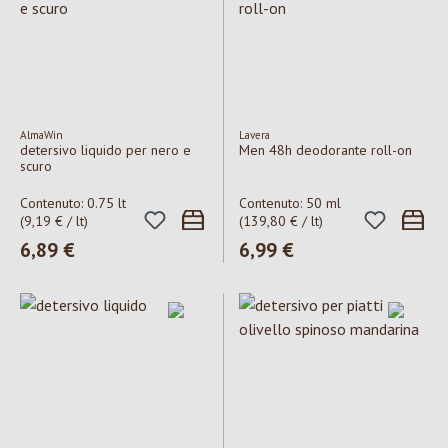
AlmaWin
Lavera
detersivo liquido per nero e
Men 48h deodorante roll-on
scuro
Contenuto:
0.75 lt
Contenuto:
50 ml
(9,19 € / lt)
(139,80 € / lt)
Prezzo normale:
6,89 €
Prezzo normale:
6,99 €