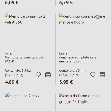
Prezzo normale:
6,09 €
Prezzo normale:
6,79 €
Memo
Lavera
Memo carta igienica 2 veli
dentifricio complete care
8*250
mente e fluoro
Contenuto:
1.3 kg
Contenuto:
75 ml
(3,76 € / kg)
(52,67 € / lt)
Prezzo normale:
4,89 €
Prezzo normale:
3,95 €