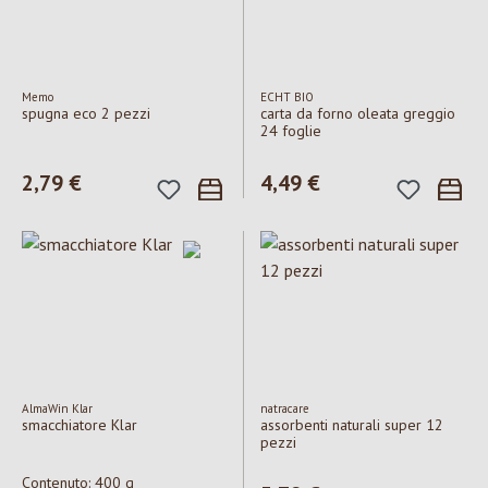
Memo
ECHT BIO
spugna eco 2 pezzi
carta da forno oleata greggio
24 foglie
Prezzo normale:
2,79 €
Prezzo normale:
4,49 €
AlmaWin Klar
natracare
smacchiatore Klar
assorbenti naturali super 12
pezzi
Contenuto:
400 g