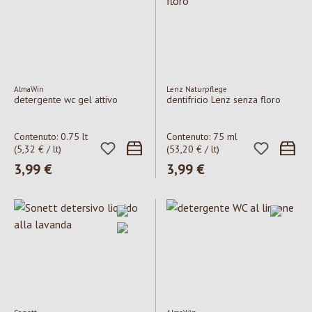
AlmaWin
Lenz Naturpflege
detergente wc gel attivo
dentifricio Lenz senza floro
Contenuto:
0.75 lt
Contenuto:
75 ml
(5,32 € / lt)
(53,20 € / lt)
Prezzo normale:
3,99 €
Prezzo normale:
3,99 €