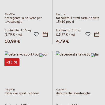
AlmaWin
Mach mit
detergente in polvere per
fazzoletti 4 strati carta riciclata
lavastoviglie
15x10 pezzi
Contenuto:
1.25 kg
Contenuto:
300 g
(8,79 € / kg)
(15,97 € / kg)
Prezzo normale:
10,99 €
Prezzo normale:
4,79 €
Sconto
-15
%
AlmaWin
AlmaWin
detersivo sport+outdoor
detergente lavastoviglie