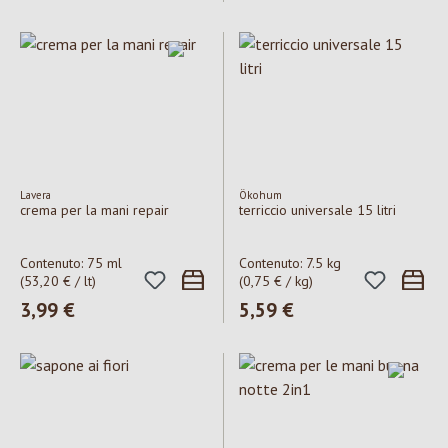
Lavera
Ökohum
crema per la mani repair
terriccio universale 15 litri
Contenuto:
75 ml
Contenuto:
7.5 kg
(53,20 € / lt)
(0,75 € / kg)
Prezzo normale:
3,99 €
Prezzo normale:
5,59 €