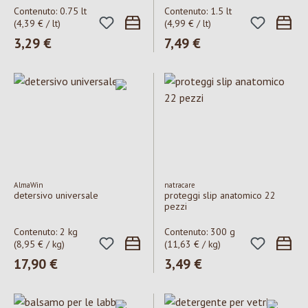
Contenuto:
0.75 lt
Contenuto:
1.5 lt
(4,39 € / lt)
(4,99 € / lt)
Prezzo normale:
3,29 €
Prezzo normale:
7,49 €
AlmaWin
natracare
detersivo universale
proteggi slip anatomico 22
pezzi
Contenuto:
2 kg
Contenuto:
300 g
(8,95 € / kg)
(11,63 € / kg)
Prezzo normale:
17,90 €
Prezzo normale:
3,49 €