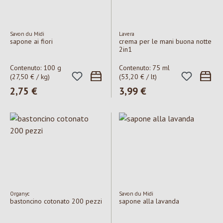
Savon du Midi
Lavera
sapone ai fiori
crema per le mani buona notte
2in1
Contenuto:
100 g
Contenuto:
75 ml
(27,50 € / kg)
(53,20 € / lt)
Prezzo normale:
2,75 €
Prezzo normale:
3,99 €
Organyc
Savon du Midi
bastoncino cotonato 200 pezzi
sapone alla lavanda