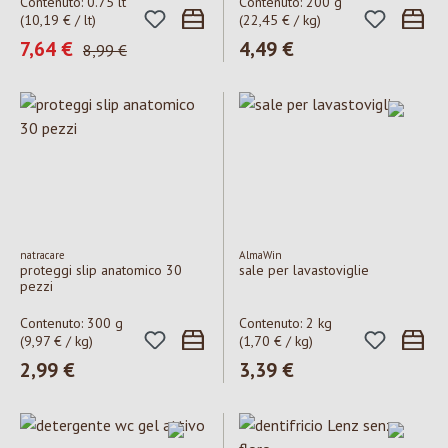
Contenuto:
0.75 lt
Contenuto:
200 g
(10,19 € / lt)
(22,45 € / kg)
Prezzo di vendita:
7,64 €
Prezzo normale:
4,49 €
Prezzo normale:
8,99 €
natracare
AlmaWin
proteggi slip anatomico 30
sale per lavastoviglie
pezzi
Contenuto:
300 g
Contenuto:
2 kg
(9,97 € / kg)
(1,70 € / kg)
Prezzo normale:
2,99 €
Prezzo normale:
3,39 €