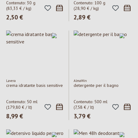
Contenuto:
30 g
Contenuto:
100 g
(83,33 € / kg)
(28,90 € / kg)
Prezzo normale:
2,50 €
Prezzo normale:
2,89 €
Lavera
AlmaWin
crema idratante basis sensitive
detergente per il bagno
Contenuto:
50 ml
Contenuto:
500 ml
(179,80 € / lt)
(7,58 € / lt)
Prezzo normale:
8,99 €
Prezzo normale:
3,79 €