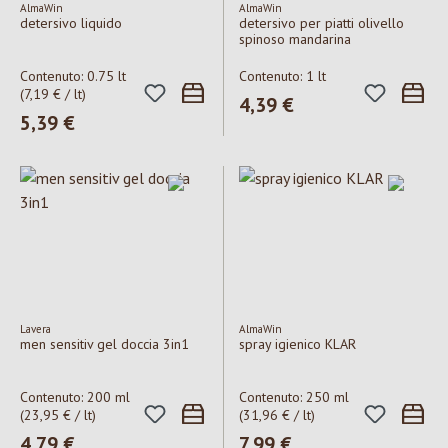
AlmaWin
AlmaWin
detersivo liquido
detersivo per piatti olivello
spinoso mandarina
Contenuto:
0.75 lt
Contenuto:
1 lt
(7,19 € / lt)
Prezzo normale:
4,39 €
Prezzo normale:
5,39 €
Lavera
AlmaWin
men sensitiv gel doccia 3in1
spray igienico KLAR
Contenuto:
200 ml
Contenuto:
250 ml
(23,95 € / lt)
(31,96 € / lt)
Prezzo normale:
4,79 €
Prezzo normale:
7,99 €