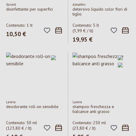
Sonett
AlmaWin
disinfettante per superfici
detersivo liquido color fiori di
tiglio
Contenuto:
1 lt
Contenuto:
5 lt
(3,99 € / lt)
Prezzo normale:
10,50 €
Prezzo normale:
19,95 €
Lavera
Lavera
deodorante roll-on sensibile
shampoo freschezza e
balcance anti grasso
Contenuto:
50 ml
Contenuto:
250 ml
(123,80 € / lt)
(23,80 € / lt)