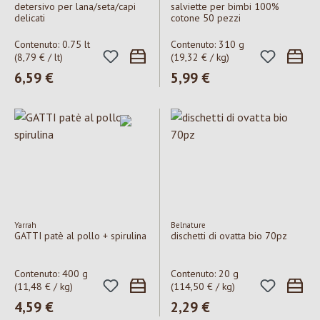
detersivo per lana/seta/capi
salviette per bimbi 100%
delicati
cotone 50 pezzi
Contenuto:
0.75 lt
Contenuto:
310 g
(8,79 € / lt)
(19,32 € / kg)
Prezzo normale:
6,59 €
Prezzo normale:
5,99 €
Yarrah
Belnature
GATTI patè al pollo + spirulina
dischetti di ovatta bio 70pz
Contenuto:
400 g
Contenuto:
20 g
(11,48 € / kg)
(114,50 € / kg)
Prezzo normale:
4,59 €
Prezzo normale:
2,29 €