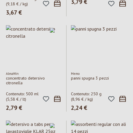
Prezzo normale:
3,79 €
(9,18 € / kg)
Prezzo normale:
3,67 €
AlmaWin
Memo
concentrato detersivo
panni spugna 3 pezzi
citronella
Contenuto:
500 ml
Contenuto:
250 g
(5,58 € / lt)
(8,96 € / kg)
Prezzo normale:
2,79 €
Prezzo normale:
2,24 €