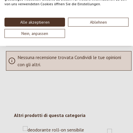
Condividi le tue esperienze con il prodotto con altri clienti.
von uns verwendeten Cookies öffnen Sie die Einstellungen.
SCRIVERE UNA RECENSIONE
Alle akzeptieren
Ablehnen
Visualizza le valutazioni solo nella lingua corrente.
Nein, anpassen
Nessuna recensione trovata Condividi le tue opinioni
con gli altri.
Salta la galleria dei prodotti
Altri prodotti di questa categoria