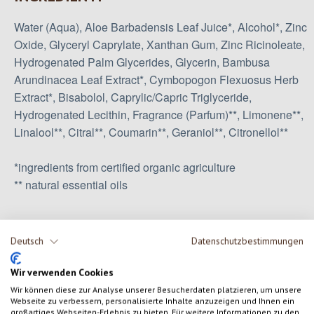
Water (Aqua), Aloe Barbadensis Leaf Juice*, Alcohol*, Zinc
Oxide, Glyceryl Caprylate, Xanthan Gum, Zinc Ricinoleate,
Hydrogenated Palm Glycerides, Glycerin, Bambusa
Arundinacea Leaf Extract*, Cymbopogon Flexuosus Herb
Extract*, Bisabolol, Caprylic/Capric Triglyceride,
Hydrogenated Lecithin, Fragrance (Parfum)**, Limonene**,
Linalool**, Citral**, Coumarin**, Geraniol**, Citronellol**
*ingredients from certified organic agriculture
** natural essential oils
Deutsch
Datenschutzbestimmungen
0 di 0 valutazioni
Wir verwenden Cookies
Formula una valutazione!
Valutazione media di 0 su 5 stelle
Wir können diese zur Analyse unserer Besucherdaten platzieren, um unsere
Webseite zu verbessern, personalisierte Inhalte anzuzeigen und Ihnen ein
großartiges Webseiten-Erlebnis zu bieten. Für weitere Informationen zu den