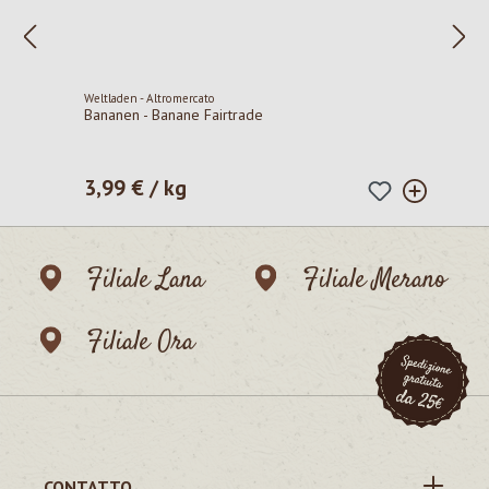
Weltladen - Altromercato
Bananen - Banane Fairtrade
3,99 € / kg
Prezzo normale:
Filiale Lana
Filiale Merano
Filiale Ora
CONTATTO