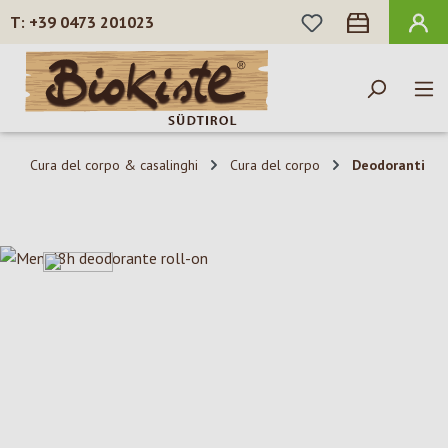
HAI 0 ARTICOLI N
+39 0473 201023
Passa al contenuto principale
Cura del corpo & casalinghi
Cura del corpo
Deodoranti
Salta la galleria di immagini