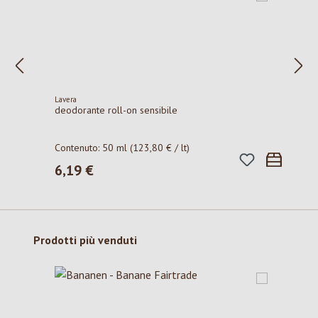
Lavera
deodorante roll-on sensibile
Contenuto:
50 ml
(123,80 € / lt)
6,19 €
Prezzo normale:
Salta la galleria dei prodotti
Prodotti più venduti