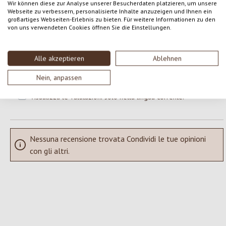
Wir können diese zur Analyse unserer Besucherdaten platzieren, um unsere
Webseite zu verbessern, personalisierte Inhalte anzuzeigen und Ihnen ein
großartiges Webseiten-Erlebnis zu bieten. Für weitere Informationen zu den
Formula una valutazione!
Valutazione media di 0 su 5 stelle
von uns verwendeten Cookies öffnen Sie die Einstellungen.
Condividi le tue esperienze con il prodotto con altri clienti.
Alle akzeptieren
Ablehnen
SCRIVERE UNA RECENSIONE
Nein, anpassen
Visualizza le valutazioni solo nella lingua corrente.
Nessuna recensione trovata Condividi le tue opinioni
con gli altri.