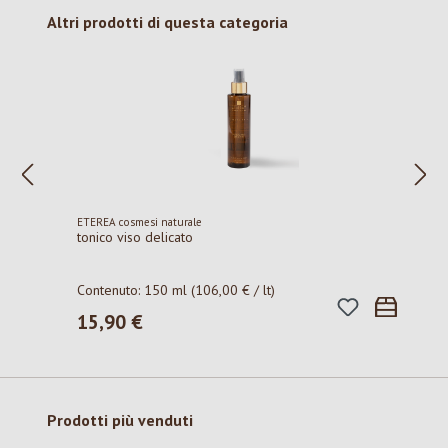
Salta la galleria dei prodotti
Altri prodotti di questa categoria
ETEREA cosmesi naturale
tonico viso delicato
Contenuto:
150 ml
(106,00 € / lt)
15,90 €
Prezzo normale:
Salta la galleria dei prodotti
Prodotti più venduti