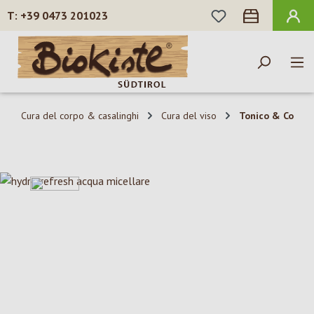
HAI 0 ARTICOLI N
+39 0473 201023
Passa al contenuto principale
Cura del corpo & casalinghi
Cura del viso
Tonico & Co
Salta la galleria di immagini