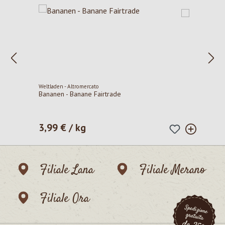
Weltladen - Altromercato
Bananen - Banane Fairtrade
3,99 € / kg
Prezzo normale:
Filiale Lana
Filiale Merano
Filiale Ora