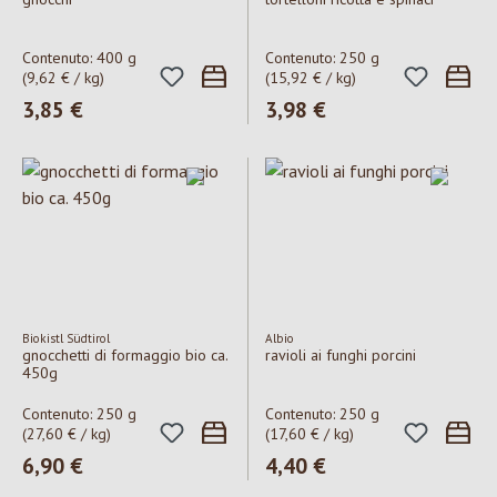
Contenuto:
400 g
Contenuto:
250 g
(9,62 € / kg)
(15,92 € / kg)
Prezzo normale:
3,85 €
Prezzo normale:
3,98 €
Biokistl Südtirol
Albio
gnocchetti di formaggio bio ca.
ravioli ai funghi porcini
450g
Contenuto:
250 g
Contenuto:
250 g
(27,60 € / kg)
(17,60 € / kg)
Prezzo normale:
6,90 €
Prezzo normale:
4,40 €