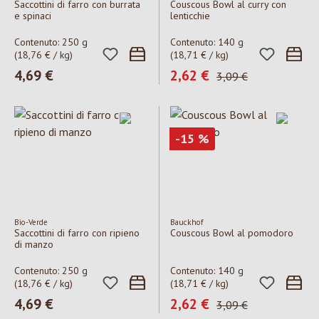
Saccottini di farro con burrata
Couscous Bowl al curry con
e spinaci
lenticchie
Contenuto:
250 g
Contenuto:
140 g
(18,76 € / kg)
(18,71 € / kg)
Prezzo normale:
4,69 €
Prezzo di vendita:
2,62 €
Prezzo normale:
3,09 €
Sconto
-15
%
Bio-Verde
Bauckhof
Saccottini di farro con ripieno
Couscous Bowl al pomodoro
di manzo
Contenuto:
250 g
Contenuto:
140 g
(18,76 € / kg)
(18,71 € / kg)
Prezzo normale:
4,69 €
Prezzo di vendita:
2,62 €
Prezzo normale:
3,09 €