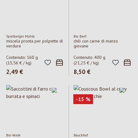
Spielberger Mühle
Bio Beef
miscela pronta per polpette di
chili con carne di manzo
verdure
giovane
Contenuto:
160 g
Contenuto:
400 g
(15,56 € / kg)
(21,25 € / kg)
Prezzo normale:
2,49 €
Prezzo normale:
8,50 €
Sconto
-15
%
Bio-Verde
Bauckhof