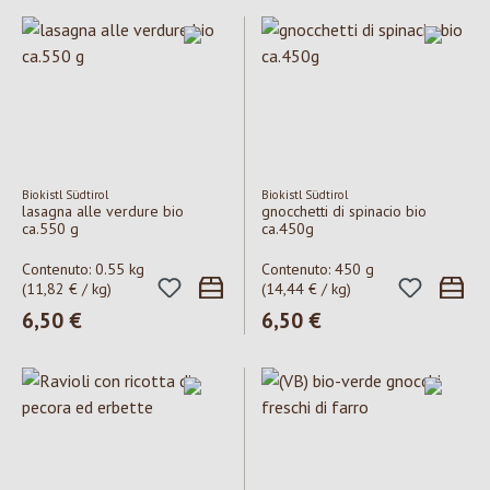
Biokistl Südtirol
Biokistl Südtirol
lasagna alle verdure bio
gnocchetti di spinacio bio
ca.550 g
ca.450g
Contenuto:
0.55 kg
Contenuto:
450 g
(11,82 € / kg)
(14,44 € / kg)
Prezzo normale:
6,50 €
Prezzo normale:
6,50 €