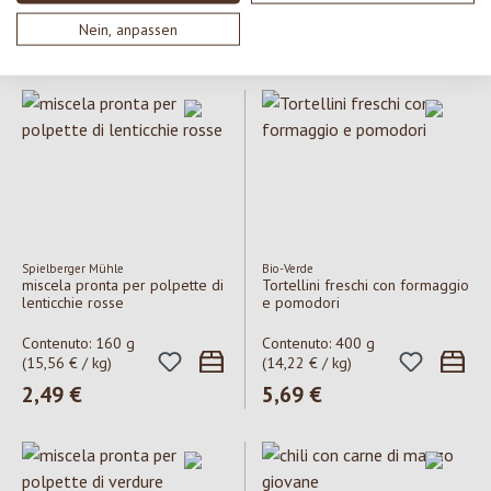
(17,96 € / kg)
(16,40 € / kg)
Nein, anpassen
Prezzo normale:
4,49 €
Prezzo normale:
4,10 €
Spielberger Mühle
Bio-Verde
miscela pronta per polpette di
Tortellini freschi con formaggio
lenticchie rosse
e pomodori
Contenuto:
160 g
Contenuto:
400 g
(15,56 € / kg)
(14,22 € / kg)
Prezzo normale:
2,49 €
Prezzo normale:
5,69 €