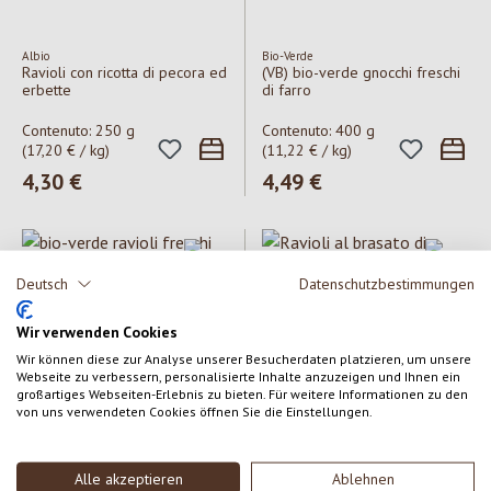
Albio
Bio-Verde
Ravioli con ricotta di pecora ed
(VB) bio-verde gnocchi freschi
erbette
di farro
Contenuto:
250 g
Contenuto:
400 g
(17,20 € / kg)
(11,22 € / kg)
Prezzo normale:
4,30 €
Prezzo normale:
4,49 €
Deutsch
Datenschutzbestimmungen
Wir verwenden Cookies
Wir können diese zur Analyse unserer Besucherdaten platzieren, um unsere
Webseite zu verbessern, personalisierte Inhalte anzuzeigen und Ihnen ein
großartiges Webseiten-Erlebnis zu bieten. Für weitere Informationen zu den
Bio-Verde
Albio
von uns verwendeten Cookies öffnen Sie die Einstellungen.
bio-verde ravioli freschi rucola
Ravioli al brasato di seitan
spinaci
vegan
Alle akzeptieren
Ablehnen
Contenuto:
250 g
Contenuto:
250 g