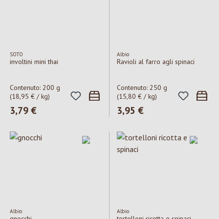
SOTO
Albio
involtini mini thai
Ravioli al farro agli spinaci
Contenuto:
200 g
Contenuto:
250 g
(18,95 € / kg)
(15,80 € / kg)
Prezzo normale:
3,79 €
Prezzo normale:
3,95 €
Albio
Albio
gnocchi
tortelloni ricotta e spinaci