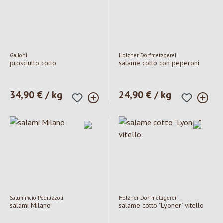
Galloni
Holzner Dorfmetzgerei
prosciutto cotto
salame cotto con peperoni
Prezzo normale:
34,90 € / kg
Prezzo normale:
24,90 € / kg
Salumificio Pedrazzoli
Holzner Dorfmetzgerei
salami Milano
salame cotto "Lyoner" vitello