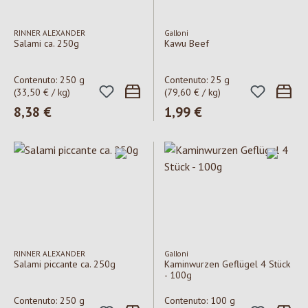
RINNER ALEXANDER
Galloni
Salami ca. 250g
Kawu Beef
Contenuto:
250 g
Contenuto:
25 g
(33,50 € / kg)
(79,60 € / kg)
Prezzo normale:
8,38 €
Prezzo normale:
1,99 €
RINNER ALEXANDER
Galloni
Salami piccante ca. 250g
Kaminwurzen Geflügel 4 Stück
- 100g
Contenuto:
250 g
Contenuto:
100 g