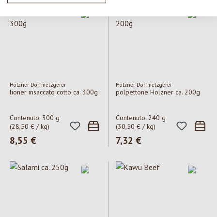
Holzner Dorfmetzgerei
Holzner Dorfmetzgerei
lioner insaccato cotto ca. 300g
polpettone Holzner ca. 200g
Contenuto:
300 g
Contenuto:
240 g
(28,50 € / kg)
(30,50 € / kg)
Prezzo normale:
8,55 €
Prezzo normale:
7,32 €