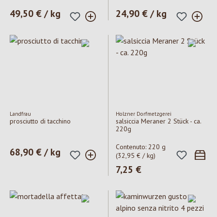
Prezzo normale:
49,50 € / kg
Prezzo normale:
24,90 € / kg
Landfrau
Holzner Dorfmetzgerei
prosciutto di tacchino
salsiccia Meraner 2 Stück - ca.
220g
Contenuto:
220 g
Prezzo normale:
68,90 € / kg
(32,95 € / kg)
Prezzo normale:
7,25 €