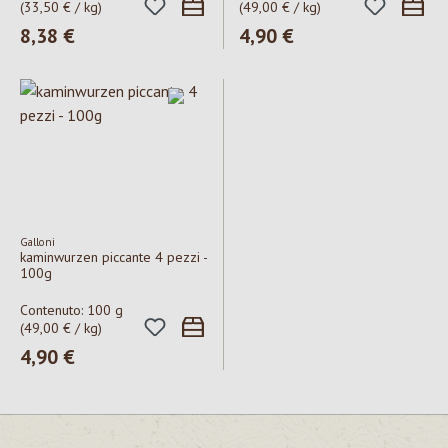
(33,50 € / kg)
(49,00 € / kg)
Prezzo normale:
8,38 €
Prezzo normale:
4,90 €
Galloni
kaminwurzen piccante 4 pezzi -
100g
Contenuto:
100 g
(49,00 € / kg)
Prezzo normale:
4,90 €