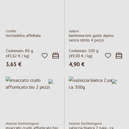
CosìBio
Galloni
mortadella affettata
kaminwurzen gusto alpino
senza nitrito 4 pezzi
Contenuto:
80 g
Contenuto:
100 g
(45,62 € / kg)
(49,00 € / kg)
Prezzo normale:
3,65 €
Prezzo normale:
4,90 €
Holzner Dorfmetzgerei
Holzner Dorfmetzgerei
insaccato crudo affumicato bio
salsiccia bianca 2 paia - ca.