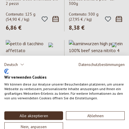
2 pezzi
300g
Contenuto:
125 g
Contenuto:
300 g
(54,90 € / kg)
(27,95 € / kg)
Prezzo normale:
6,86 €
Prezzo normale:
8,38 €
Deutsch
Datenschutzbestimmungen
Wir verwenden Cookies
Wir können diese zur Analyse unserer Besucherdaten platzieren, um unsere
CosìBio
Galloni
Webseite zu verbessern, personalisierte Inhalte anzuzeigen und Ihnen ein
petto di tacchino affettato
kaminwurzen high protein
großartiges Webseiten-Erlebnis zu bieten. Für weitere Informationen zu den
100% beef senza nitrito 4
von uns verwendeten Cookies öffnen Sie die Einstellungen.
pezzi
Contenuto:
80 g
Contenuto:
100 g
(67,50 € / kg)
(59,90 € / kg)
Alle akzeptieren
Ablehnen
Prezzo normale:
5,40 €
Prezzo normale:
5,99 €
Nein, anpassen